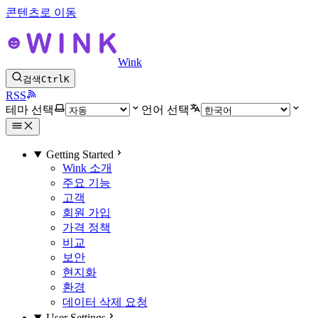
콘텐츠로 이동
Wink
검색
Ctrl
K
RSS
테마 선택
언어 선택
Getting Started
Wink 소개
주요 기능
고객
회원 가입
가격 정책
비교
보안
현지화
환경
데이터 삭제 요청
User Settings