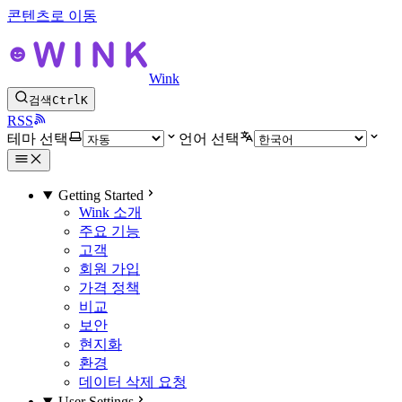
콘텐츠로 이동
Wink
검색
Ctrl
K
RSS
테마 선택
언어 선택
Getting Started
Wink 소개
주요 기능
고객
회원 가입
가격 정책
비교
보안
현지화
환경
데이터 삭제 요청
User Settings