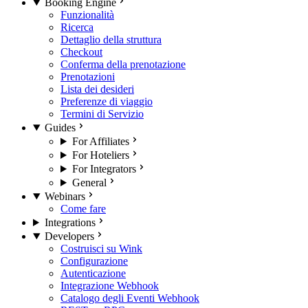
Booking Engine
Funzionalità
Ricerca
Dettaglio della struttura
Checkout
Conferma della prenotazione
Prenotazioni
Lista dei desideri
Preferenze di viaggio
Termini di Servizio
Guides
For Affiliates
For Hoteliers
For Integrators
General
Webinars
Come fare
Integrations
Developers
Costruisci su Wink
Configurazione
Autenticazione
Integrazione Webhook
Catalogo degli Eventi Webhook