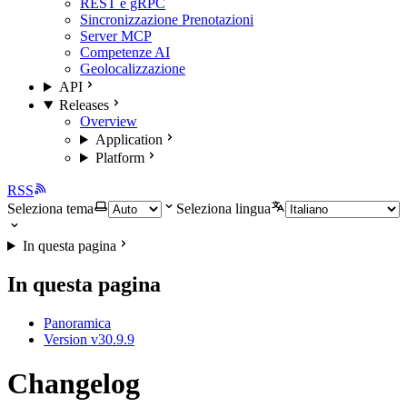
REST e gRPC
Sincronizzazione Prenotazioni
Server MCP
Competenze AI
Geolocalizzazione
API
Releases
Overview
Application
Platform
RSS
Seleziona tema
Seleziona lingua
In questa pagina
In questa pagina
Panoramica
Version v30.9.9
Changelog