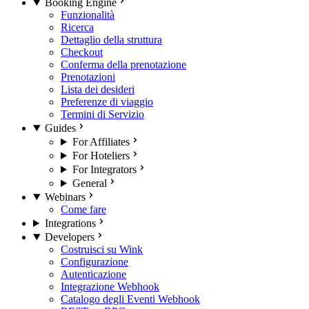
Booking Engine
Funzionalità
Ricerca
Dettaglio della struttura
Checkout
Conferma della prenotazione
Prenotazioni
Lista dei desideri
Preferenze di viaggio
Termini di Servizio
Guides
For Affiliates
For Hoteliers
For Integrators
General
Webinars
Come fare
Integrations
Developers
Costruisci su Wink
Configurazione
Autenticazione
Integrazione Webhook
Catalogo degli Eventi Webhook