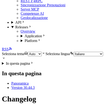
REST e gRPC
Sincronizzazione Prenotazioni
Server MCP
Competenze AI
Geolocalizzazione
API
Releases
Overview
Application
Platform
RSS
Seleziona tema
Seleziona lingua
In questa pagina
In questa pagina
Panoramica
Version 30.44.3
Changelog