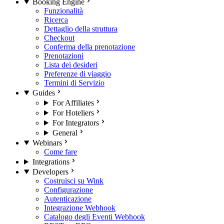
Booking Engine
Funzionalità
Ricerca
Dettaglio della struttura
Checkout
Conferma della prenotazione
Prenotazioni
Lista dei desideri
Preferenze di viaggio
Termini di Servizio
Guides
For Affiliates
For Hoteliers
For Integrators
General
Webinars
Come fare
Integrations
Developers
Costruisci su Wink
Configurazione
Autenticazione
Integrazione Webhook
Catalogo degli Eventi Webhook