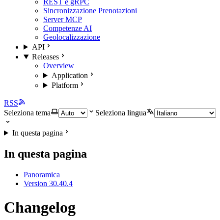
REST e gRPC
Sincronizzazione Prenotazioni
Server MCP
Competenze AI
Geolocalizzazione
API
Releases
Overview
Application
Platform
RSS
Seleziona tema
Seleziona lingua
In questa pagina
In questa pagina
Panoramica
Version 30.40.4
Changelog