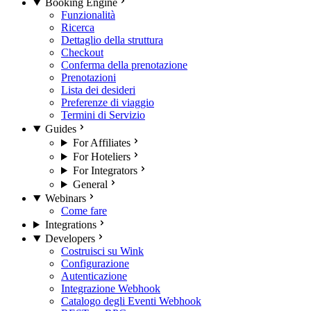
Booking Engine
Funzionalità
Ricerca
Dettaglio della struttura
Checkout
Conferma della prenotazione
Prenotazioni
Lista dei desideri
Preferenze di viaggio
Termini di Servizio
Guides
For Affiliates
For Hoteliers
For Integrators
General
Webinars
Come fare
Integrations
Developers
Costruisci su Wink
Configurazione
Autenticazione
Integrazione Webhook
Catalogo degli Eventi Webhook