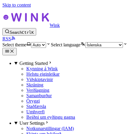
Skip to content
Wink
Search
Ctrl
K
RSS
Select theme
Select language
Getting Started
Kynning á Wink
Helstu eiginleikar
Viðskiptavinir
Skráning
Verðlagning
Samanburður
Öryggi
Staðfærsla
Umhverfi
Beiðni um eyðingu gagna
User Settings
Notkunarstillingar (IAM)
Skipta um lykilorð