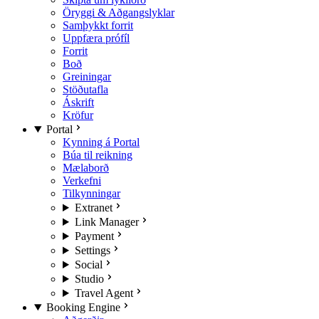
Öryggi & Aðgangslyklar
Samþykkt forrit
Uppfæra prófíl
Forrit
Boð
Greiningar
Stöðutafla
Áskrift
Kröfur
Portal
Kynning á Portal
Búa til reikning
Mælaborð
Verkefni
Tilkynningar
Extranet
Link Manager
Payment
Settings
Social
Studio
Travel Agent
Booking Engine