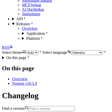
Samstilling bókana
MCP þjónar
AI Hæfileikar
Staðsetning
API
Releases
Overview
Application
Platform
RSS
Select theme
Select language
On this page
On this page
Overview
Version v20.5.9
Changelog
Find a version