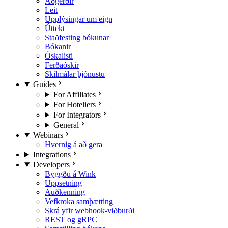
Aðgerðir
Leit
Upplýsingar um eign
Úttekt
Staðfesting bókunar
Bókanir
Óskalisti
Ferðaóskir
Skilmálar þjónustu
Guides
For Affiliates
For Hoteliers
For Integrators
General
Webinars
Hvernig á að gera
Integrations
Developers
Byggðu á Wink
Uppsetning
Auðkenning
Vefkroka samþætting
Skrá yfir webhook-viðburði
REST og gRPC