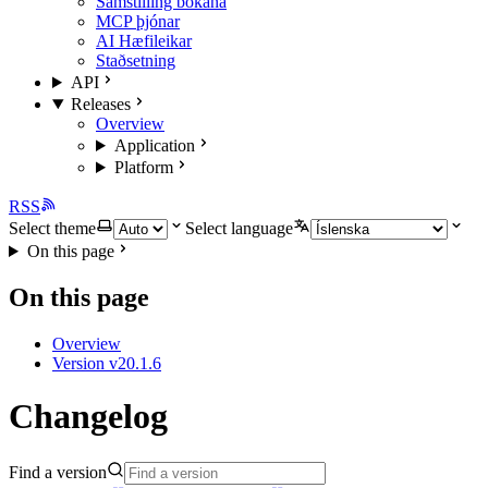
Samstilling bókana
MCP þjónar
AI Hæfileikar
Staðsetning
API
Releases
Overview
Application
Platform
RSS
Select theme
Select language
On this page
On this page
Overview
Version v20.1.6
Changelog
Find a version