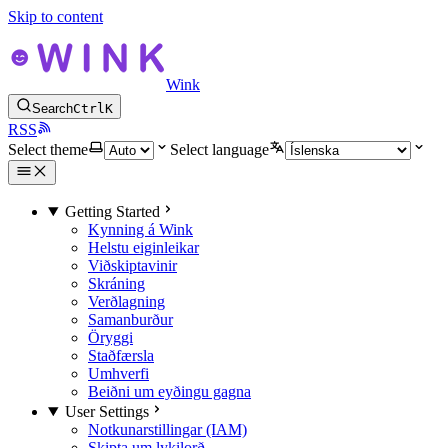
Skip to content
Wink
Search
Ctrl
K
RSS
Select theme
Select language
Getting Started
Kynning á Wink
Helstu eiginleikar
Viðskiptavinir
Skráning
Verðlagning
Samanburður
Öryggi
Staðfærsla
Umhverfi
Beiðni um eyðingu gagna
User Settings
Notkunarstillingar (IAM)
Skipta um lykilorð