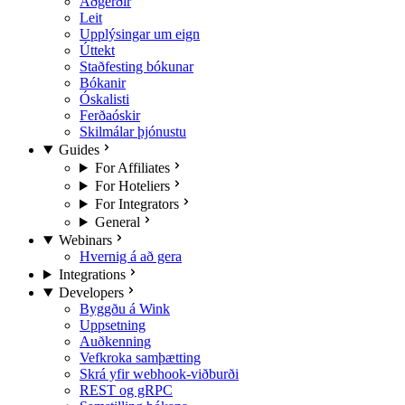
Aðgerðir
Leit
Upplýsingar um eign
Úttekt
Staðfesting bókunar
Bókanir
Óskalisti
Ferðaóskir
Skilmálar þjónustu
Guides
For Affiliates
For Hoteliers
For Integrators
General
Webinars
Hvernig á að gera
Integrations
Developers
Byggðu á Wink
Uppsetning
Auðkenning
Vefkroka samþætting
Skrá yfir webhook-viðburði
REST og gRPC