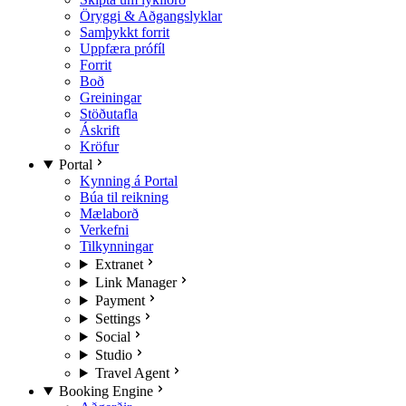
Öryggi & Aðgangslyklar
Samþykkt forrit
Uppfæra prófíl
Forrit
Boð
Greiningar
Stöðutafla
Áskrift
Kröfur
Portal
Kynning á Portal
Búa til reikning
Mælaborð
Verkefni
Tilkynningar
Extranet
Link Manager
Payment
Settings
Social
Studio
Travel Agent
Booking Engine