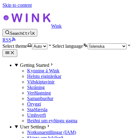
Skip to content
Wink
Search
Ctrl
K
RSS
Select theme
Select language
Getting Started
Kynning á Wink
Helstu eiginleikar
Viðskiptavinir
Skráning
Verðlagning
Samanburður
Öryggi
Staðfærsla
Umhverfi
Beiðni um eyðingu gagna
User Settings
Notkunarstillingar (IAM)
Skipta um lykilorð