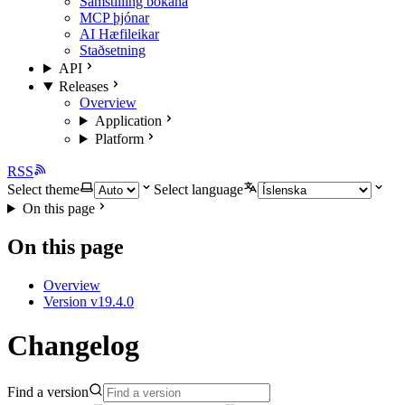
Samstilling bókana
MCP þjónar
AI Hæfileikar
Staðsetning
API
Releases
Overview
Application
Platform
RSS
Select theme
Select language
On this page
On this page
Overview
Version v19.4.0
Changelog
Find a version