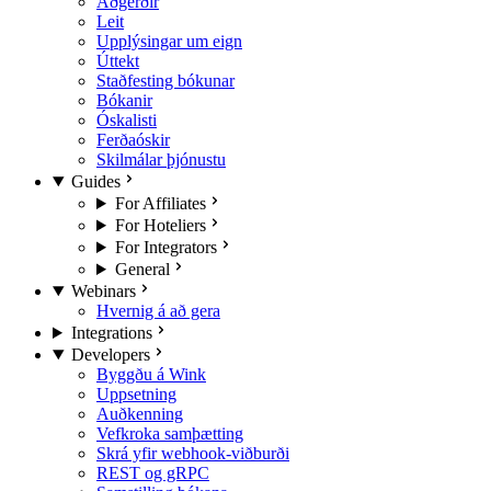
Aðgerðir
Leit
Upplýsingar um eign
Úttekt
Staðfesting bókunar
Bókanir
Óskalisti
Ferðaóskir
Skilmálar þjónustu
Guides
For Affiliates
For Hoteliers
For Integrators
General
Webinars
Hvernig á að gera
Integrations
Developers
Byggðu á Wink
Uppsetning
Auðkenning
Vefkroka samþætting
Skrá yfir webhook-viðburði
REST og gRPC