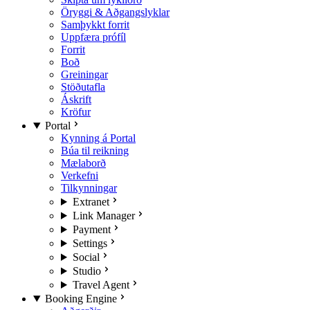
Öryggi & Aðgangslyklar
Samþykkt forrit
Uppfæra prófíl
Forrit
Boð
Greiningar
Stöðutafla
Áskrift
Kröfur
Portal
Kynning á Portal
Búa til reikning
Mælaborð
Verkefni
Tilkynningar
Extranet
Link Manager
Payment
Settings
Social
Studio
Travel Agent
Booking Engine