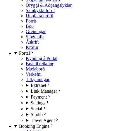
Öryggi & Aðgangslyklar
Samþykkt forrit
Uppfæra prófíl
Forrit
Boð
Greiningar
Stöðutafla
Áskrift
Kröfur
Portal
Kynning á Portal
Búa til reikning
Mælaborð
Verkefni
Tilkynningar
Extranet
Link Manager
Payment
Settings
Social
Studio
Travel Agent
Booking Engine