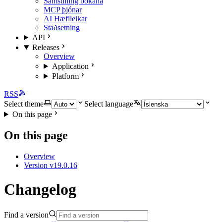
Samstilling bókana
MCP þjónar
AI Hæfileikar
Staðsetning
API
Releases
Overview
Application
Platform
RSS
Select theme
Select language
On this page
On this page
Overview
Version v19.0.16
Changelog
Find a version