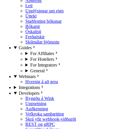
Aðgerðir
Leit
Upplýsingar um eign
Úttekt
Staðfesting bókunar
Bókanir
Óskalisti
Ferðaóskir
Skilmálar þjónustu
Guides
For Affiliates
For Hoteliers
For Integrators
General
Webinars
Hvernig á að gera
Integrations
Developers
Byggðu á Wink
Uppsetning
Auðkenning
Vefkroka samþætting
Skrá yfir webhook-viðburði
REST og gRPC