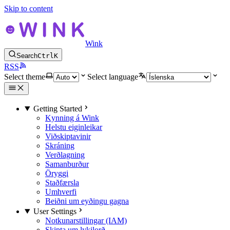
Skip to content
Wink
Search
Ctrl
K
RSS
Select theme
Select language
Getting Started
Kynning á Wink
Helstu eiginleikar
Viðskiptavinir
Skráning
Verðlagning
Samanburður
Öryggi
Staðfærsla
Umhverfi
Beiðni um eyðingu gagna
User Settings
Notkunarstillingar (IAM)
Skipta um lykilorð