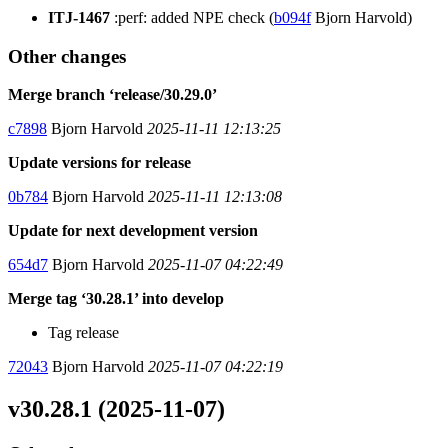
ITJ-1467
:perf: added NPE check (
b094f
Bjorn Harvold)
Other changes
Merge branch ‘release/30.29.0’
c7898
Bjorn Harvold
2025-11-11 12:13:25
Update versions for release
0b784
Bjorn Harvold
2025-11-11 12:13:08
Update for next development version
654d7
Bjorn Harvold
2025-11-07 04:22:49
Merge tag ‘30.28.1’ into develop
Tag release
72043
Bjorn Harvold
2025-11-07 04:22:19
v30.28.1 (2025-11-07)