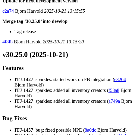
Update for next development version
c2a74
Bjorn Harvold
2025-10-21 13:15:55
Merge tag ‘30.25.0’ into develop
Tag release
4f8fb
Bjorn Harvold
2025-10-21 13:15:20
v30.25.0 (2025-10-21)
Features
ITJ-1427
:sparkles: started work on FB integration (
e8264
Bjorn Harvold)
ITJ-1427
:sparkles: added all inventory creators (
f58a8
Bjorn
Harvold)
ITJ-1427
:sparkles: added all inventory creators (
a749a
Bjorn
Harvold)
Bug Fixes
ITJ-1457
:bug: fixed possible NPE (
8a0dc
Bjorn Harvold)