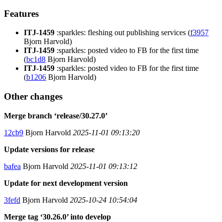
Features
ITJ-1459
:sparkles: fleshing out publishing services (
f3957
Bjorn Harvold)
ITJ-1459
:sparkles: posted video to FB for the first time
(
bc1d8
Bjorn Harvold)
ITJ-1459
:sparkles: posted video to FB for the first time
(
b1206
Bjorn Harvold)
Other changes
Merge branch ‘release/30.27.0’
12cb9
Bjorn Harvold
2025-11-01 09:13:20
Update versions for release
bafea
Bjorn Harvold
2025-11-01 09:13:12
Update for next development version
3fefd
Bjorn Harvold
2025-10-24 10:54:04
Merge tag ‘30.26.0’ into develop