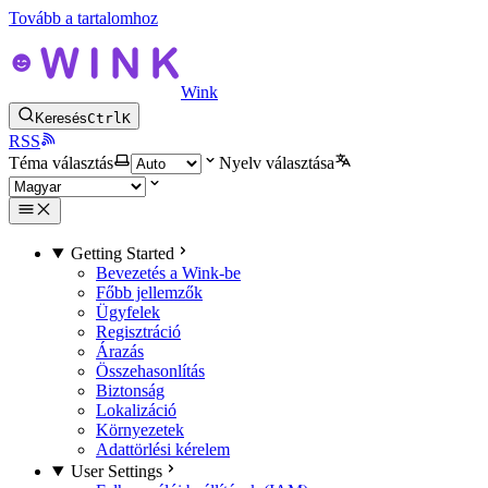
Tovább a tartalomhoz
Wink
Keresés
Ctrl
K
RSS
Téma választás
Nyelv választása
Getting Started
Bevezetés a Wink-be
Főbb jellemzők
Ügyfelek
Regisztráció
Árazás
Összehasonlítás
Biztonság
Lokalizáció
Környezetek
Adattörlési kérelem
User Settings