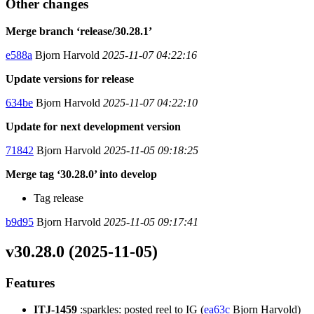
Other changes
Merge branch ‘release/30.28.1’
e588a
Bjorn Harvold
2025-11-07 04:22:16
Update versions for release
634be
Bjorn Harvold
2025-11-07 04:22:10
Update for next development version
71842
Bjorn Harvold
2025-11-05 09:18:25
Merge tag ‘30.28.0’ into develop
Tag release
b9d95
Bjorn Harvold
2025-11-05 09:17:41
v30.28.0 (2025-11-05)
Features
ITJ-1459
:sparkles: posted reel to IG (
ea63c
Bjorn Harvold)