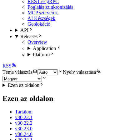
REST és gRPC
Foglalás szinkronizálás
MCP szerverek
AI Készségek
Geolokáció
API
Releases
Overview
Application
Platform
RSS
Téma választás
Nyelv választása
Ezen az oldalon
Ezen az oldalon
Tartalom
v30.22.1
v30.22.2
v30.23.0
v30.24.0
v30.24.1