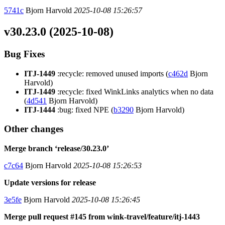
5741c
Bjorn Harvold
2025-10-08 15:26:57
v30.23.0 (2025-10-08)
Bug Fixes
ITJ-1449
:recycle: removed unused imports (
c462d
Bjorn
Harvold)
ITJ-1449
:recycle: fixed WinkLinks analytics when no data
(
4d541
Bjorn Harvold)
ITJ-1444
:bug: fixed NPE (
b3290
Bjorn Harvold)
Other changes
Merge branch ‘release/30.23.0’
c7c64
Bjorn Harvold
2025-10-08 15:26:53
Update versions for release
3e5fe
Bjorn Harvold
2025-10-08 15:26:45
Merge pull request #145 from wink-travel/feature/itj-1443