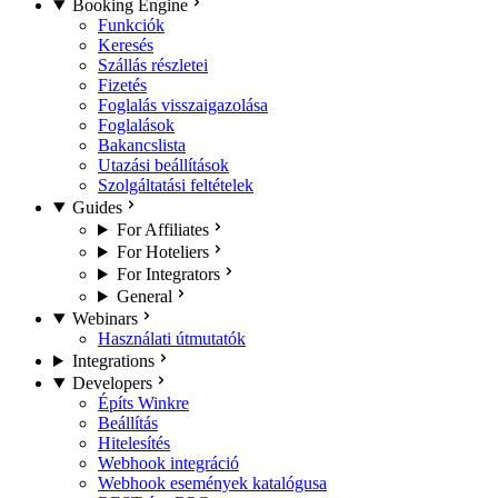
Booking Engine
Funkciók
Keresés
Szállás részletei
Fizetés
Foglalás visszaigazolása
Foglalások
Bakancslista
Utazási beállítások
Szolgáltatási feltételek
Guides
For Affiliates
For Hoteliers
For Integrators
General
Webinars
Használati útmutatók
Integrations
Developers
Építs Winkre
Beállítás
Hitelesítés
Webhook integráció
Webhook események katalógusa