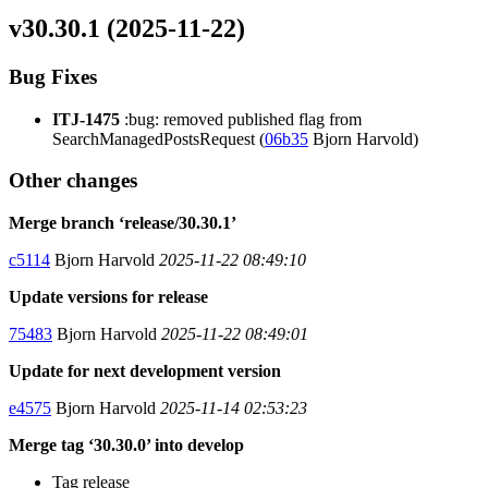
v30.30.1 (2025-11-22)
Bug Fixes
ITJ-1475
:bug: removed published flag from
SearchManagedPostsRequest (
06b35
Bjorn Harvold)
Other changes
Merge branch ‘release/30.30.1’
c5114
Bjorn Harvold
2025-11-22 08:49:10
Update versions for release
75483
Bjorn Harvold
2025-11-22 08:49:01
Update for next development version
e4575
Bjorn Harvold
2025-11-14 02:53:23
Merge tag ‘30.30.0’ into develop
Tag release