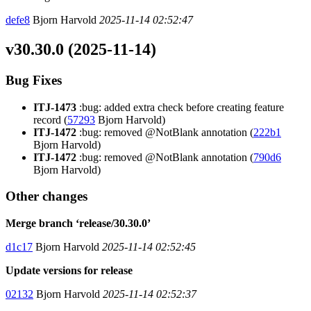
defe8
Bjorn Harvold
2025-11-14 02:52:47
v30.30.0 (2025-11-14)
Bug Fixes
ITJ-1473
:bug: added extra check before creating feature
record (
57293
Bjorn Harvold)
ITJ-1472
:bug: removed @NotBlank annotation (
222b1
Bjorn Harvold)
ITJ-1472
:bug: removed @NotBlank annotation (
790d6
Bjorn Harvold)
Other changes
Merge branch ‘release/30.30.0’
d1c17
Bjorn Harvold
2025-11-14 02:52:45
Update versions for release
02132
Bjorn Harvold
2025-11-14 02:52:37