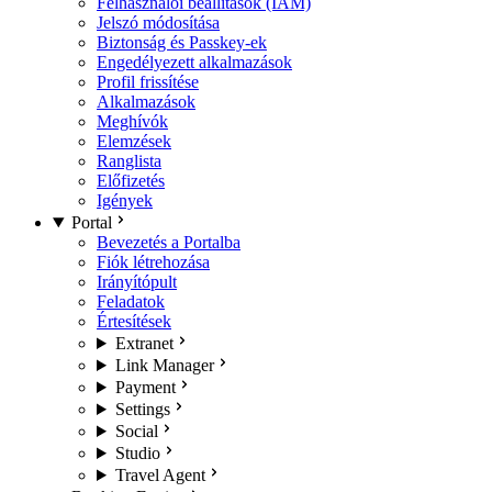
Felhasználói beállítások (IAM)
Jelszó módosítása
Biztonság és Passkey-ek
Engedélyezett alkalmazások
Profil frissítése
Alkalmazások
Meghívók
Elemzések
Ranglista
Előfizetés
Igények
Portal
Bevezetés a Portalba
Fiók létrehozása
Irányítópult
Feladatok
Értesítések
Extranet
Link Manager
Payment
Settings
Social
Studio
Travel Agent