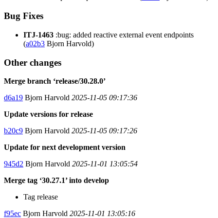
Bug Fixes
ITJ-1463
:bug: added reactive external event endpoints
(
a02b3
Bjorn Harvold)
Other changes
Merge branch ‘release/30.28.0’
d6a19
Bjorn Harvold
2025-11-05 09:17:36
Update versions for release
b20c9
Bjorn Harvold
2025-11-05 09:17:26
Update for next development version
945d2
Bjorn Harvold
2025-11-01 13:05:54
Merge tag ‘30.27.1’ into develop
Tag release
f95ec
Bjorn Harvold
2025-11-01 13:05:16