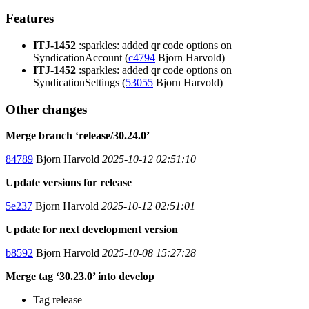
Features
ITJ-1452
:sparkles: added qr code options on
SyndicationAccount (
c4794
Bjorn Harvold)
ITJ-1452
:sparkles: added qr code options on
SyndicationSettings (
53055
Bjorn Harvold)
Other changes
Merge branch ‘release/30.24.0’
84789
Bjorn Harvold
2025-10-12 02:51:10
Update versions for release
5e237
Bjorn Harvold
2025-10-12 02:51:01
Update for next development version
b8592
Bjorn Harvold
2025-10-08 15:27:28
Merge tag ‘30.23.0’ into develop
Tag release