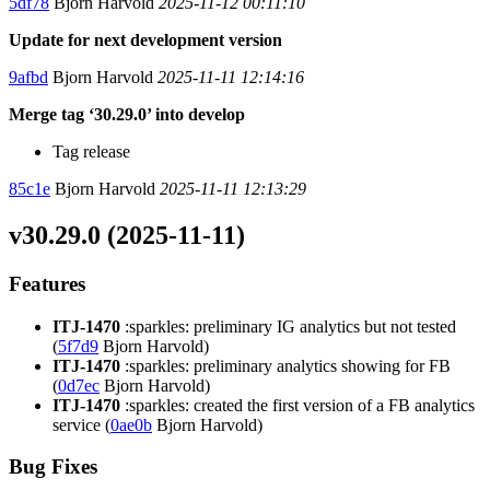
5df78
Bjorn Harvold
2025-11-12 00:11:10
Update for next development version
9afbd
Bjorn Harvold
2025-11-11 12:14:16
Merge tag ‘30.29.0’ into develop
Tag release
85c1e
Bjorn Harvold
2025-11-11 12:13:29
v30.29.0 (2025-11-11)
Features
ITJ-1470
:sparkles: preliminary IG analytics but not tested
(
5f7d9
Bjorn Harvold)
ITJ-1470
:sparkles: preliminary analytics showing for FB
(
0d7ec
Bjorn Harvold)
ITJ-1470
:sparkles: created the first version of a FB analytics
service (
0ae0b
Bjorn Harvold)
Bug Fixes