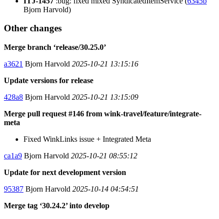
ITJ-1457
:bug: fixed mixed SyndicatedItemService (
6345b
Bjorn Harvold)
Other changes
Merge branch ‘release/30.25.0’
a3621
Bjorn Harvold
2025-10-21 13:15:16
Update versions for release
428a8
Bjorn Harvold
2025-10-21 13:15:09
Merge pull request #146 from wink-travel/feature/integrate-
meta
Fixed WinkLinks issue + Integrated Meta
ca1a9
Bjorn Harvold
2025-10-21 08:55:12
Update for next development version
95387
Bjorn Harvold
2025-10-14 04:54:51
Merge tag ‘30.24.2’ into develop