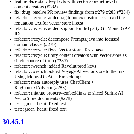
feat: replace static key facts with vector store retrieval in
content creators (#282)
fix: :bug: resolve PR review findings from #279-#283 (#284)
refactor: :recycle: added rag to index creator task. fixed the
reputation text for vector store ingest
refactor: :recycle: added support for 3rd party GTM and GA4
IDs
refactor: :recycle: decompose Prompts.java into focused
domain classes (#279)
refactor: :recycle: fixed Vector store. Tests pass.
refactor: :recycle: unify content creators with vector store as
single source of truth (#285)
refactor: :wrench: added Revolut prod keys
refactor: :wrench: added Voyage AI vector store to the mix
Using MongoDb Atlas Embeddings
refactor: meta-autoreply uses ChatClient +
RagContextAdvisor (#283)
refactor: migrate property-embeddings to sliced Spring AI
VectorStore documents (#278)
test: :green_heart: fixed test
test: :green_heart: fixed text
30.45.1