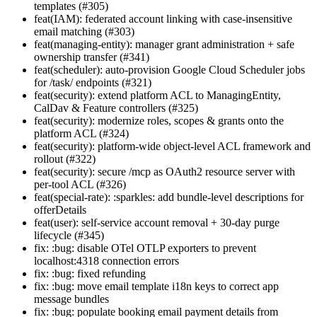
templates (#305)
feat(IAM): federated account linking with case-insensitive
email matching (#303)
feat(managing-entity): manager grant administration + safe
ownership transfer (#341)
feat(scheduler): auto-provision Google Cloud Scheduler jobs
for /task/ endpoints (#321)
feat(security): extend platform ACL to ManagingEntity,
CalDav & Feature controllers (#325)
feat(security): modernize roles, scopes & grants onto the
platform ACL (#324)
feat(security): platform-wide object-level ACL framework and
rollout (#322)
feat(security): secure /mcp as OAuth2 resource server with
per-tool ACL (#326)
feat(special-rate): :sparkles: add bundle-level descriptions for
offerDetails
feat(user): self-service account removal + 30-day purge
lifecycle (#345)
fix: :bug: disable OTel OTLP exporters to prevent
localhost:4318 connection errors
fix: :bug: fixed refunding
fix: :bug: move email template i18n keys to correct app
message bundles
fix: :bug: populate booking email payment details from