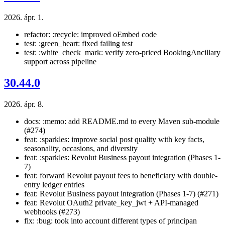
2026. ápr. 1.
refactor: :recycle: improved oEmbed code
test: :green_heart: fixed failing test
test: :white_check_mark: verify zero-priced BookingAncillary
support across pipeline
30.44.0
2026. ápr. 8.
docs: :memo: add README.md to every Maven sub-module
(#274)
feat: :sparkles: improve social post quality with key facts,
seasonality, occasions, and diversity
feat: :sparkles: Revolut Business payout integration (Phases 1-
7)
feat: forward Revolut payout fees to beneficiary with double-
entry ledger entries
feat: Revolut Business payout integration (Phases 1-7) (#271)
feat: Revolut OAuth2 private_key_jwt + API-managed
webhooks (#273)
fix: :bug: took into account different types of principan