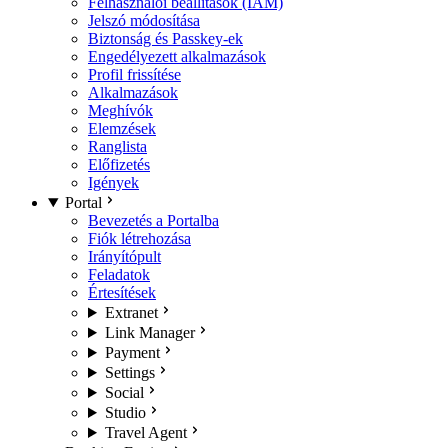
Felhasználói beállítások (IAM)
Jelszó módosítása
Biztonság és Passkey-ek
Engedélyezett alkalmazások
Profil frissítése
Alkalmazások
Meghívók
Elemzések
Ranglista
Előfizetés
Igények
Portal
Bevezetés a Portalba
Fiók létrehozása
Irányítópult
Feladatok
Értesítések
Extranet
Link Manager
Payment
Settings
Social
Studio
Travel Agent