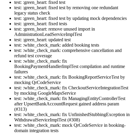
test: :green_heart: fixed test
test: :green_heart: fixed test by removing one redundant
legacy status check
test: :green_heart: fixed test by updating mock dependencies
test: :green_heart: fixed tests
test: :green_heart: remove unused import in
AdministrationLeadServiceImplTest
test: :green_heart: updated test
test: :white_check_mark: added booking tests
test: :white_check_mark: comprehensive cancellation and
refund test coverage
test: :white_check_mark: fix
BookingPaymentHandlerImplTest compilation and runtime
failures
test: :white_check_mark: fix BookingReportServiceTest by
mocking QrCodeService
test: :white_check_mark: fix CheckoutServiceIntegrationTest
by mocking GoogleMapsService
test: :white_check_mark: fix ManagingEntityControllerTest
after UpsertBankAccountRequest gained address param
(#313)
test: :white_check_mark: fix UnfinishedStubbingException in
WithdrawalServiceImplTest (#308)
test: :white_check_mark: mock QrCodeService in booking-
domain integration tests