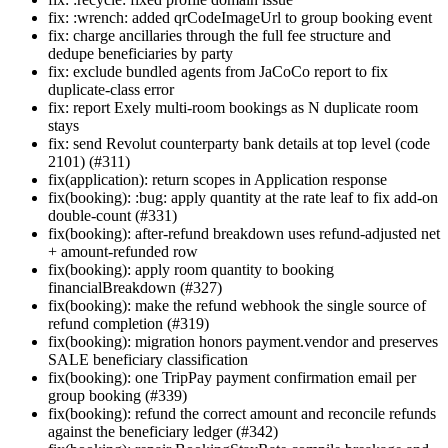
fix: :wrench: added qrCodeImageUrl to group booking event
fix: charge ancillaries through the full fee structure and
dedupe beneficiaries by party
fix: exclude bundled agents from JaCoCo report to fix
duplicate-class error
fix: report Exely multi-room bookings as N duplicate room
stays
fix: send Revolut counterparty bank details at top level (code
2101) (#311)
fix(application): return scopes in Application response
fix(booking): :bug: apply quantity at the rate leaf to fix add-on
double-count (#331)
fix(booking): after-refund breakdown uses refund-adjusted net
+ amount-refunded row
fix(booking): apply room quantity to booking
financialBreakdown (#327)
fix(booking): make the refund webhook the single source of
refund completion (#319)
fix(booking): migration honors payment.vendor and preserves
SALE beneficiary classification
fix(booking): one TripPay payment confirmation email per
group booking (#339)
fix(booking): refund the correct amount and reconcile refunds
against the beneficiary ledger (#342)