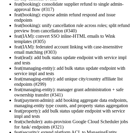
feat(booking): consolidate supplier refund to single admin-
approval flow (#317)
feat(booking): expose admin refund respond and issue
endpoints
feat(booking): unify cancellation rule across roles; split refund
preview from cancellation (#340)
feat(IAM): convert SSO inline-HTML emails to Wink
templates (#305)
feat(IAM): federated account linking with case-insensitive
email matching (#303)
feat(lead): add bulk status update endpoint with service impl
and tests
feat(managing-entity): add bulk status update endpoint with
service impl and tests
feat(managing-entity): add unique city/country affiliate list
endpoints (#299)
feat(managing-entity): manager grant administration + safe
ownership transfer (#341)
feat(payment-admin): add booking aggregate data endpoints,
managing-entity type counts, and property status aggregation
feat(property): add bulk status update endpoint with service
impl and tests
feat(scheduler): auto-provision Google Cloud Scheduler jobs
for /task/ endpoints (#321)
feat(security): extend platform ACL to ManagingEntity,