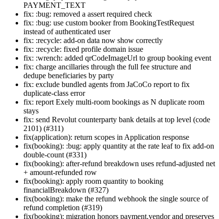
PAYMENT_TEXT
fix: :bug: removed a assert required check
fix: :bug: use custom booker from BookingTestRequest
instead of authenticated user
fix: :recycle: add-on data now show correctly
fix: :recycle: fixed profile domain issue
fix: :wrench: added qrCodeImageUrl to group booking event
fix: charge ancillaries through the full fee structure and
dedupe beneficiaries by party
fix: exclude bundled agents from JaCoCo report to fix
duplicate-class error
fix: report Exely multi-room bookings as N duplicate room
stays
fix: send Revolut counterparty bank details at top level (code
2101) (#311)
fix(application): return scopes in Application response
fix(booking): :bug: apply quantity at the rate leaf to fix add-on
double-count (#331)
fix(booking): after-refund breakdown uses refund-adjusted net
+ amount-refunded row
fix(booking): apply room quantity to booking
financialBreakdown (#327)
fix(booking): make the refund webhook the single source of
refund completion (#319)
fix(booking): migration honors payment.vendor and preserves