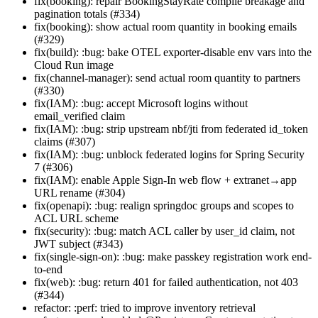
fix(booking): repair BookingStayRate compile breakage and
pagination totals (#334)
fix(booking): show actual room quantity in booking emails
(#329)
fix(build): :bug: bake OTEL exporter-disable env vars into the
Cloud Run image
fix(channel-manager): send actual room quantity to partners
(#330)
fix(IAM): :bug: accept Microsoft logins without
email_verified claim
fix(IAM): :bug: strip upstream nbf/jti from federated id_token
claims (#307)
fix(IAM): :bug: unblock federated logins for Spring Security
7 (#306)
fix(IAM): enable Apple Sign-In web flow + extranet→app
URL rename (#304)
fix(openapi): :bug: realign springdoc groups and scopes to
ACL URL scheme
fix(security): :bug: match ACL caller by user_id claim, not
JWT subject (#343)
fix(single-sign-on): :bug: make passkey registration work end-
to-end
fix(web): :bug: return 401 for failed authentication, not 403
(#344)
refactor: :perf: tried to improve inventory retrieval