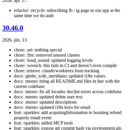
2026. ápr. 17.
refactor: :recycle: subscribing fb / ig page to our app at the
same time we do auth
30.46.0
2026. jún. 13.
chore: :art: nothing special
chore: :fire: removed unused classes
chore: :loud_sound: updated logging levels
chore: :wrench: this fails in CI and doesn’t even compile
chore: remove .claude/worktrees from tracking
docs: :globe_with_meridians: updated i18n values
docs: :memo: bring all README.md files in line with the
current codebase
docs: :memo: fix all Javadoc doclint errors across codebase
docs: :memo: updated delete user text
docs: :memo: updated descriptions
docs: :memo: updated i18n keys for email
feat: :sparkles: add acquiringInformation to booking refund
property email event
feat: :sparkles: added MCP tools
feat: :sparkles: expose git commit hash via environment.git-