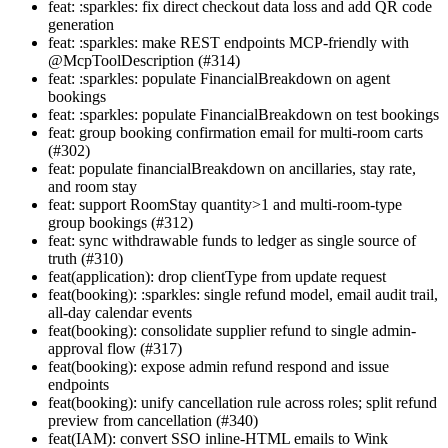
feat: :sparkles: fix direct checkout data loss and add QR code
generation
feat: :sparkles: make REST endpoints MCP-friendly with
@McpToolDescription (#314)
feat: :sparkles: populate FinancialBreakdown on agent
bookings
feat: :sparkles: populate FinancialBreakdown on test bookings
feat: group booking confirmation email for multi-room carts
(#302)
feat: populate financialBreakdown on ancillaries, stay rate,
and room stay
feat: support RoomStay quantity>1 and multi-room-type
group bookings (#312)
feat: sync withdrawable funds to ledger as single source of
truth (#310)
feat(application): drop clientType from update request
feat(booking): :sparkles: single refund model, email audit trail,
all-day calendar events
feat(booking): consolidate supplier refund to single admin-
approval flow (#317)
feat(booking): expose admin refund respond and issue
endpoints
feat(booking): unify cancellation rule across roles; split refund
preview from cancellation (#340)
feat(IAM): convert SSO inline-HTML emails to Wink