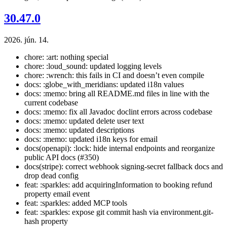
30.47.0
2026. jún. 14.
chore: :art: nothing special
chore: :loud_sound: updated logging levels
chore: :wrench: this fails in CI and doesn’t even compile
docs: :globe_with_meridians: updated i18n values
docs: :memo: bring all README.md files in line with the
current codebase
docs: :memo: fix all Javadoc doclint errors across codebase
docs: :memo: updated delete user text
docs: :memo: updated descriptions
docs: :memo: updated i18n keys for email
docs(openapi): :lock: hide internal endpoints and reorganize
public API docs (#350)
docs(stripe): correct webhook signing-secret fallback docs and
drop dead config
feat: :sparkles: add acquiringInformation to booking refund
property email event
feat: :sparkles: added MCP tools
feat: :sparkles: expose git commit hash via environment.git-
hash property