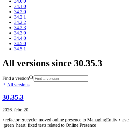
34.0.0
34.1.0
34.2.0
34.2.1
34.2.2
34.2.3
34.3.0
34.4.0
34.5.0
34.5.1
All versions since 30.35.3
Find a version
All versions
30.35.3
2026. febr. 20.
• refactor: :recycle: moved online presence to ManagingEntity • test:
:green_heart: fixed tests related to Online Presence