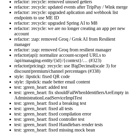
refactor: :recycle: removed unused getters
refactor: :recycle: updated events after TripPay / Wink merge
refactor: :recycle: upgraded aplication and webhook list
endpoints to use ME ID
refactor: :recycle: upgraded Spring AI to M8
refactor: :recycle: we are no longer creating an app per new
account
refactor: :zap: removed Groq / Grok AI from Resilient
manager
refactor: :zap: removed Groq from resilient manager
refactor(api): normalize account-scoped URLs to
/api/managing-entity/{id}/{context}/… (#323)
refactor(pricing): :recycle: use BigDecimal(scale 3) for
discount/premium/channel percentages (#338)
style: :lipstick: fixed QR code
style: :lipstick: made better email content
test: :green_heart: added test
test: :green_heart: fix shouldFailWhenIdentifiersAreEmpty in
AdministrationLeadServiceImplTest
test: :green_heart: fixed a breaking test
test: :green_heart: fixed all tests
test: :green_heart: fixed compilation error
test: :green_heart: fixed controller test
test: :green_heart: fixed Handlebars render tests
test: :green_heart: fixed missing mock bean