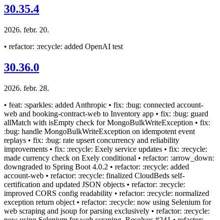
30.35.4
2026. febr. 20.
• refactor: :recycle: added OpenAI test
30.36.0
2026. febr. 28.
• feat: :sparkles: added Anthropic • fix: :bug: connected account-
web and booking-contract-web to Inventory app • fix: :bug: guard
allMatch with isEmpty check for MongoBulkWriteException • fix:
:bug: handle MongoBulkWriteException on idempotent event
replays • fix: :bug: rate upsert concurrency and reliability
improvements • fix: :recycle: Exely service updates • fix: :recycle:
made currency check on Exely conditional • refactor: :arrow_down:
downgraded to Spring Boot 4.0.2 • refactor: :recycle: added
account-web • refactor: :recycle: finalized CloudBeds self-
certification and updated JSON objects • refactor: :recycle:
improved CORS config readability • refactor: :recycle: normalized
exception return object • refactor: :recycle: now using Selenium for
web scraping and jsoup for parsing exclusively • refactor: :recycle:
now using Selenium for web scraping. Resolves #241 • refactor: