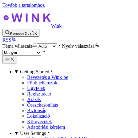
Tovább a tartalomhoz
Wink
Keresés
Ctrl
K
RSS
Téma választás
Nyelv választása
Getting Started
Bevezetés a Wink-be
Főbb jellemzők
Ügyfelek
Regisztráció
Árazás
Összehasonlítás
Biztonság
Lokalizáció
Környezetek
Adattörlési kérelem
User Settings