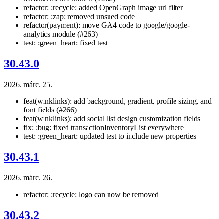
refactor: :recycle: added OpenGraph image url filter
refactor: :zap: removed unsued code
refactor(payment): move GA4 code to google/google-
analytics module (#263)
test: :green_heart: fixed test
30.43.0
2026. márc. 25.
feat(winklinks): add background, gradient, profile sizing, and
font fields (#266)
feat(winklinks): add social list design customization fields
fix: :bug: fixed transactionInventoryList everywhere
test: :green_heart: updated test to include new properties
30.43.1
2026. márc. 26.
refactor: :recycle: logo can now be removed
30.43.2