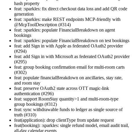
hash property
feat: :sparkles: fix direct checkout data loss and add QR code
generation
feat: :sparkles: make REST endpoints MCP-friendly with
@McpToolDescription (#314)
feat: :sparkles: populate FinancialBreakdown on agent
bookings
feat: :sparkles: populate FinancialBreakdown on test bookings
feat: add Sign in with Apple as federated OAuth2 provider
(#294)
feat: add Sign in with Microsoft as federated OAuth2 provider
(#295)
feat: group booking confirmation email for multi-room carts
(#302)
feat: populate financialBreakdown on ancillaries, stay rate,
and room stay
feat: preserve OAuth2 state across OTT magic-link
authentication (#296)
feat: support RoomStay quantity>1 and multi-room-type
group bookings (#312)
feat: sync withdrawable funds to ledger as single source of
truth (#310)
feat(application): drop clientType from update request
feat(booking): :sparkles: single refund model, email audit trail,
all-day calendar events