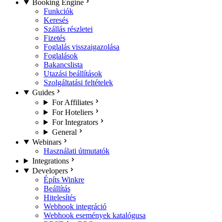
Booking Engine
Funkciók
Keresés
Szállás részletei
Fizetés
Foglalás visszaigazolása
Foglalások
Bakancslista
Utazási beállítások
Szolgáltatási feltételek
Guides
For Affiliates
For Hoteliers
For Integrators
General
Webinars
Használati útmutatók
Integrations
Developers
Építs Winkre
Beállítás
Hitelesítés
Webhook integráció
Webhook események katalógusa