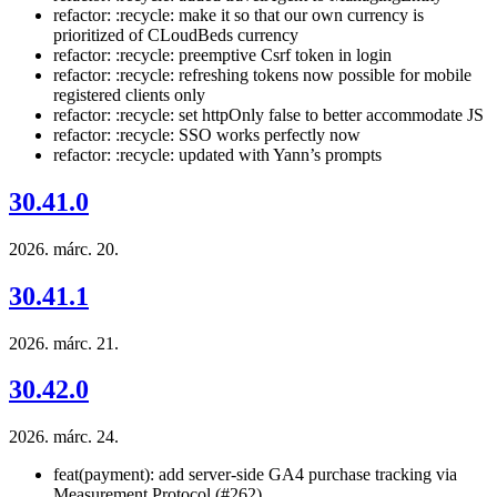
refactor: :recycle: make it so that our own currency is
prioritized of CLoudBeds currency
refactor: :recycle: preemptive Csrf token in login
refactor: :recycle: refreshing tokens now possible for mobile
registered clients only
refactor: :recycle: set httpOnly false to better accommodate JS
refactor: :recycle: SSO works perfectly now
refactor: :recycle: updated with Yann’s prompts
30.41.0
2026. márc. 20.
30.41.1
2026. márc. 21.
30.42.0
2026. márc. 24.
feat(payment): add server-side GA4 purchase tracking via
Measurement Protocol (#262)