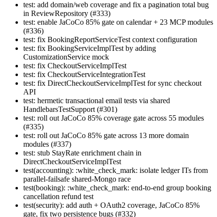
test: add domain/web coverage and fix a pagination total bug
in ReviewRepository (#333)
test: enable JaCoCo 85% gate on calendar + 23 MCP modules
(#336)
test: fix BookingReportServiceTest context configuration
test: fix BookingServiceImplTest by adding
CustomizationService mock
test: fix CheckoutServiceImplTest
test: fix CheckoutServiceIntegrationTest
test: fix DirectCheckoutServiceImplTest for sync checkout
API
test: hermetic transactional email tests via shared
HandlebarsTestSupport (#301)
test: roll out JaCoCo 85% coverage gate across 55 modules
(#335)
test: roll out JaCoCo 85% gate across 13 more domain
modules (#337)
test: stub StayRate enrichment chain in
DirectCheckoutServiceImplTest
test(accounting): :white_check_mark: isolate ledger ITs from
parallel-failsafe shared-Mongo race
test(booking): :white_check_mark: end-to-end group booking
cancellation refund test
test(security): add auth + OAuth2 coverage, JaCoCo 85%
gate, fix two persistence bugs (#332)