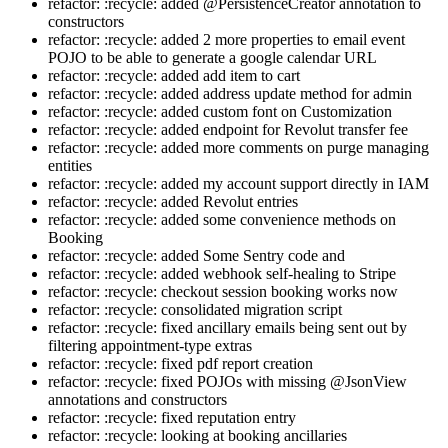
refactor: :recycle: added @PersistenceCreator annotation to
constructors
refactor: :recycle: added 2 more properties to email event
POJO to be able to generate a google calendar URL
refactor: :recycle: added add item to cart
refactor: :recycle: added address update method for admin
refactor: :recycle: added custom font on Customization
refactor: :recycle: added endpoint for Revolut transfer fee
refactor: :recycle: added more comments on purge managing
entities
refactor: :recycle: added my account support directly in IAM
refactor: :recycle: added Revolut entries
refactor: :recycle: added some convenience methods on
Booking
refactor: :recycle: added Some Sentry code and
refactor: :recycle: added webhook self-healing to Stripe
refactor: :recycle: checkout session booking works now
refactor: :recycle: consolidated migration script
refactor: :recycle: fixed ancillary emails being sent out by
filtering appointment-type extras
refactor: :recycle: fixed pdf report creation
refactor: :recycle: fixed POJOs with missing @JsonView
annotations and constructors
refactor: :recycle: fixed reputation entry
refactor: :recycle: looking at booking ancillaries