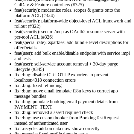
CalDav & Feature controllers (#325)
feat(security): modernize roles, scopes & grants onto the
platform ACL (#324)
feat(security): platform-wide object-level ACL framework and
rollout (#322)
feat(security): secure /mcp as OAuth2 resource server with
per-tool ACL (#326)
feat(special-rate): :sparkles: add bundle-level descriptions for
offerDetails
feat(user): add bulk enable/disable endpoint with service impl
and tests
feat(user): self-service account removal + 30-day purge
lifecycle (#345)
fix: :bug: disable OTel OTLP exporters to prevent
localhost:4318 connection errors
fix: :bug: fixed refunding
fix: :bug: move email template i18n keys to correct app
message bundles
fix: :bug: populate booking email payment details from
PAYMENT_TEXT
fix: :bug: removed a assert required check
fix: :bug: use custom booker from BookingTestRequest
instead of authenticated user
fix: :recycle: add-on data now show correctly
fix: :recycle: fixed profile domain issue