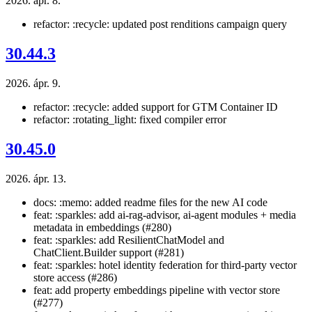
2026. ápr. 8.
refactor: :recycle: updated post renditions campaign query
30.44.3
2026. ápr. 9.
refactor: :recycle: added support for GTM Container ID
refactor: :rotating_light: fixed compiler error
30.45.0
2026. ápr. 13.
docs: :memo: added readme files for the new AI code
feat: :sparkles: add ai-rag-advisor, ai-agent modules + media
metadata in embeddings (#280)
feat: :sparkles: add ResilientChatModel and
ChatClient.Builder support (#281)
feat: :sparkles: hotel identity federation for third-party vector
store access (#286)
feat: add property embeddings pipeline with vector store
(#277)