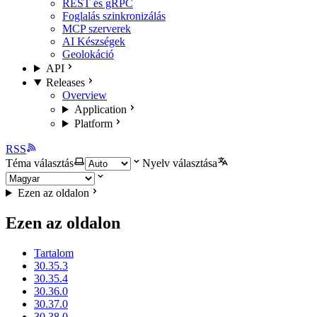
REST és gRPC
Foglalás szinkronizálás
MCP szerverek
AI Készségek
Geolokáció
API
Releases
Overview
Application
Platform
RSS
Téma választás
Nyelv választása
Ezen az oldalon
Ezen az oldalon
Tartalom
30.35.3
30.35.4
30.36.0
30.37.0
30.38.0