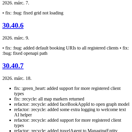
2026. márc. 7.
• fix: :bug: fixed grid not loading
30.40.6
2026. márc. 9.
• fix: :bug: added default booking URIs to all registered clients • fix:
:bug: fixed openapi path
30.40.7
2026. márc. 18.
fix: :green_heart: added support for more registered client
types
fix: :recycle: all map markers returned
refactor: :recycle: added faceBookAppId to open graph model
refactor: :recycle: added some extra logging to welcome text
AI helper
refactor: :recycle: added support for more registered client
types
refactor: :recycle: added travelAgent to ManagingEntity