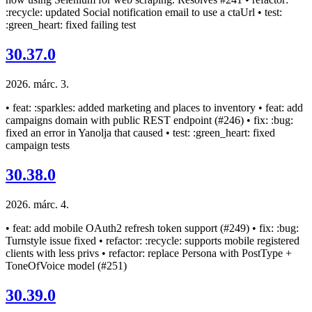
:recycle: updated Social notification email to use a ctaUrl • test:
:green_heart: fixed failing test
30.37.0
2026. márc. 3.
• feat: :sparkles: added marketing and places to inventory • feat: add
campaigns domain with public REST endpoint (#246) • fix: :bug:
fixed an error in Yanolja that caused • test: :green_heart: fixed
campaign tests
30.38.0
2026. márc. 4.
• feat: add mobile OAuth2 refresh token support (#249) • fix: :bug:
Turnstyle issue fixed • refactor: :recycle: supports mobile registered
clients with less privs • refactor: replace Persona with PostType +
ToneOfVoice model (#251)
30.39.0