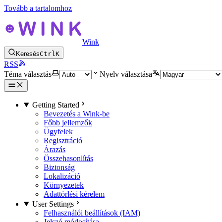
Tovább a tartalomhoz
Wink
Keresés
Ctrl
K
RSS
Téma választás
Nyelv választása
Getting Started
Bevezetés a Wink-be
Főbb jellemzők
Ügyfelek
Regisztráció
Árazás
Összehasonlítás
Biztonság
Lokalizáció
Környezetek
Adattörlési kérelem
User Settings
Felhasználói beállítások (IAM)
Jelszó módosítása