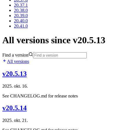
20.37.1
20.38.0
20.39.0
20.40.0
20.41.0
All versions since v20.5.13
Find a version
All versions
v20.5.13
2025. okt. 16.
See CHANGELOG.md for release notes
v20.5.14
2025. okt. 21.