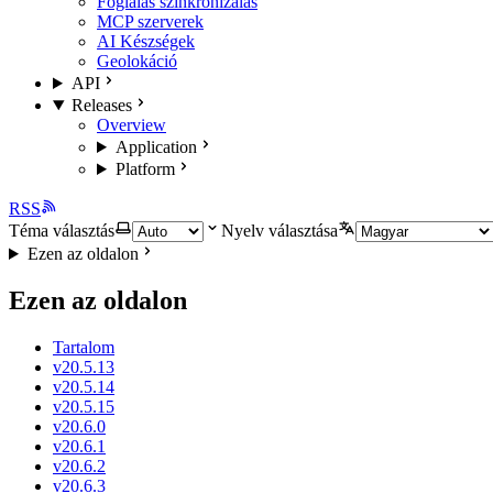
Foglalás szinkronizálás
MCP szerverek
AI Készségek
Geolokáció
API
Releases
Overview
Application
Platform
RSS
Téma választás
Nyelv választása
Ezen az oldalon
Ezen az oldalon
Tartalom
v20.5.13
v20.5.14
v20.5.15
v20.6.0
v20.6.1
v20.6.2
v20.6.3