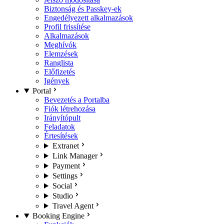
Biztonság és Passkey-ek
Engedélyezett alkalmazások
Profil frissítése
Alkalmazások
Meghívók
Elemzések
Ranglista
Előfizetés
Igények
Portal
Bevezetés a Portalba
Fiók létrehozása
Irányítópult
Feladatok
Értesítések
Extranet
Link Manager
Payment
Settings
Social
Studio
Travel Agent
Booking Engine