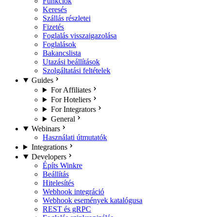
Funkciók
Keresés
Szállás részletei
Fizetés
Foglalás visszaigazolása
Foglalások
Bakancslista
Utazási beállítások
Szolgáltatási feltételek
Guides
For Affiliates
For Hoteliers
For Integrators
General
Webinars
Használati útmutatók
Integrations
Developers
Építs Winkre
Beállítás
Hitelesítés
Webhook integráció
Webhook események katalógusa
REST és gRPC