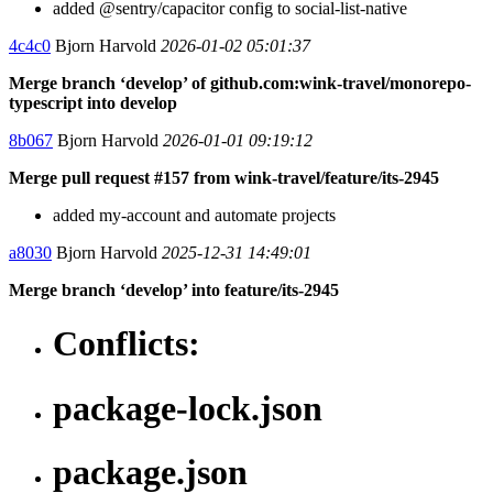
added @sentry/capacitor config to social-list-native
4c4c0
Bjorn Harvold
2026-01-02 05:01:37
Merge branch ‘develop’ of github.com:wink-travel/monorepo-
typescript into develop
8b067
Bjorn Harvold
2026-01-01 09:19:12
Merge pull request #157 from wink-travel/feature/its-2945
added my-account and automate projects
a8030
Bjorn Harvold
2025-12-31 14:49:01
Merge branch ‘develop’ into feature/its-2945
Conflicts:
package-lock.json
package.json