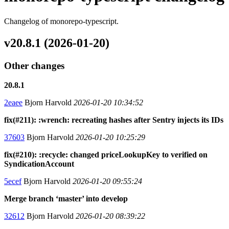
Changelog of monorepo-typescript.
v20.8.1 (2026-01-20)
Other changes
20.8.1
2eaee
Bjorn Harvold
2026-01-20 10:34:52
fix(#211): :wrench: recreating hashes after Sentry injects its IDs
37603
Bjorn Harvold
2026-01-20 10:25:29
fix(#210): :recycle: changed priceLookupKey to verified on
SyndicationAccount
5ecef
Bjorn Harvold
2026-01-20 09:55:24
Merge branch ‘master’ into develop
32612
Bjorn Harvold
2026-01-20 08:39:22