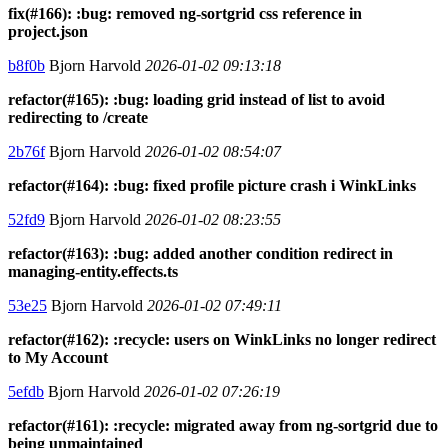
fix(#166): :bug: removed ng-sortgrid css reference in
project.json
b8f0b
Bjorn Harvold
2026-01-02 09:13:18
refactor(#165): :bug: loading grid instead of list to avoid
redirecting to /create
2b76f
Bjorn Harvold
2026-01-02 08:54:07
refactor(#164): :bug: fixed profile picture crash i WinkLinks
52fd9
Bjorn Harvold
2026-01-02 08:23:55
refactor(#163): :bug: added another condition redirect in
managing-entity.effects.ts
53e25
Bjorn Harvold
2026-01-02 07:49:11
refactor(#162): :recycle: users on WinkLinks no longer redirect
to My Account
5efdb
Bjorn Harvold
2026-01-02 07:26:19
refactor(#161): :recycle: migrated away from ng-sortgrid due to
being unmaintained