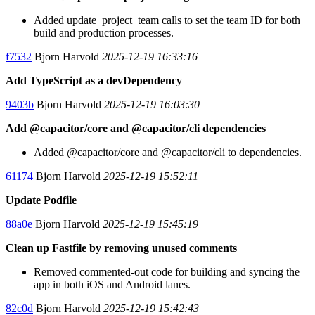
Added update_project_team calls to set the team ID for both
build and production processes.
f7532
Bjorn Harvold
2025-12-19 16:33:16
Add TypeScript as a devDependency
9403b
Bjorn Harvold
2025-12-19 16:03:30
Add @capacitor/core and @capacitor/cli dependencies
Added @capacitor/core and @capacitor/cli to dependencies.
61174
Bjorn Harvold
2025-12-19 15:52:11
Update Podfile
88a0e
Bjorn Harvold
2025-12-19 15:45:19
Clean up Fastfile by removing unused comments
Removed commented-out code for building and syncing the
app in both iOS and Android lanes.
82c0d
Bjorn Harvold
2025-12-19 15:42:43