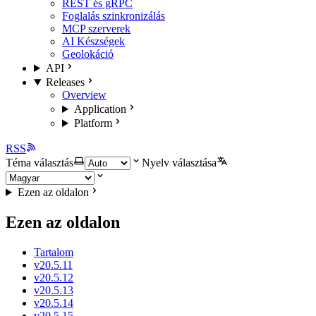
REST és gRPC
Foglalás szinkronizálás
MCP szerverek
AI Készségek
Geolokáció
API
Releases
Overview
Application
Platform
RSS
Téma választás
Nyelv választása
Ezen az oldalon
Ezen az oldalon
Tartalom
v20.5.11
v20.5.12
v20.5.13
v20.5.14
v20.5.15