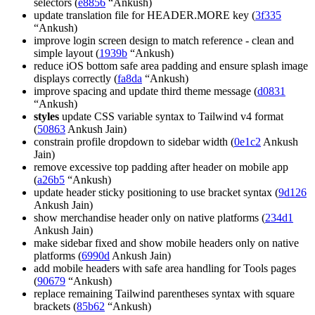
selectors (
e8856
“Ankush)
update translation file for HEADER.MORE key (
3f335
“Ankush)
improve login screen design to match reference - clean and
simple layout (
1939b
“Ankush)
reduce iOS bottom safe area padding and ensure splash image
displays correctly (
fa8da
“Ankush)
improve spacing and update third theme message (
d0831
“Ankush)
styles
update CSS variable syntax to Tailwind v4 format
(
50863
Ankush Jain)
constrain profile dropdown to sidebar width (
0e1c2
Ankush
Jain)
remove excessive top padding after header on mobile app
(
a26b5
“Ankush)
update header sticky positioning to use bracket syntax (
9d126
Ankush Jain)
show merchandise header only on native platforms (
234d1
Ankush Jain)
make sidebar fixed and show mobile headers only on native
platforms (
6990d
Ankush Jain)
add mobile headers with safe area handling for Tools pages
(
90679
“Ankush)
replace remaining Tailwind parentheses syntax with square
brackets (
85b62
“Ankush)