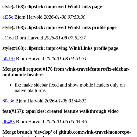
style(#168): :lipstick: improved WinkLinks page
af35c
Bjorn Harvold
2026-01-08 07:53:30
style(#168): :lipstick: improved WinkLinks profile page
a116a
Bjorn Harvold
2026-01-08 07:52:37
style(#168): :lipstick: improving WinkLinks profile page
50d70
Bjorn Harvold
2026-01-08 04:51:31
Merge pull request #178 from wink-travel/feature/fix-sidebar-
and-mobile-headers
fix: make sidebar fixed and show mobile headers only on
native platforms
60e3e
Bjorn Harvold
2026-01-08 01:44:01
feat(#157): :sparkles: created feature walkthrough video
d6483
Bjorn Harvold
2026-01-06 05:04:46
Merge branch ‘develop’ of github.com:wink-travel/monorepo-