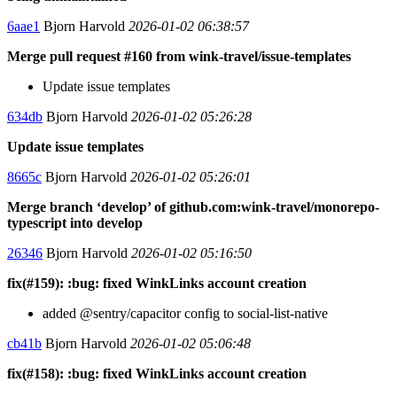
6aae1
Bjorn Harvold
2026-01-02 06:38:57
Merge pull request #160 from wink-travel/issue-templates
Update issue templates
634db
Bjorn Harvold
2026-01-02 05:26:28
Update issue templates
8665c
Bjorn Harvold
2026-01-02 05:26:01
Merge branch ‘develop’ of github.com:wink-travel/monorepo-
typescript into develop
26346
Bjorn Harvold
2026-01-02 05:16:50
fix(#159): :bug: fixed WinkLinks account creation
added @sentry/capacitor config to social-list-native
cb41b
Bjorn Harvold
2026-01-02 05:06:48
fix(#158): :bug: fixed WinkLinks account creation