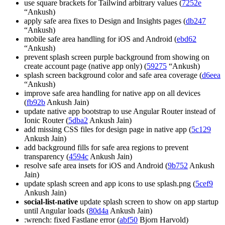
use square brackets for Tailwind arbitrary values (
7252e
“Ankush)
apply safe area fixes to Design and Insights pages (
db247
“Ankush)
mobile safe area handling for iOS and Android (
ebd62
“Ankush)
prevent splash screen purple background from showing on
create account page (native app only) (
59275
“Ankush)
splash screen background color and safe area coverage (
d6eea
“Ankush)
improve safe area handling for native app on all devices
(
fb92b
Ankush Jain)
update native app bootstrap to use Angular Router instead of
Ionic Router (
5dba2
Ankush Jain)
add missing CSS files for design page in native app (
5c129
Ankush Jain)
add background fills for safe area regions to prevent
transparency (
4594c
Ankush Jain)
resolve safe area insets for iOS and Android (
9b752
Ankush
Jain)
update splash screen and app icons to use splash.png (
5cef9
Ankush Jain)
social-list-native
update splash screen to show on app startup
until Angular loads (
80d4a
Ankush Jain)
:wrench: fixed Fastlane error (
abf50
Bjorn Harvold)