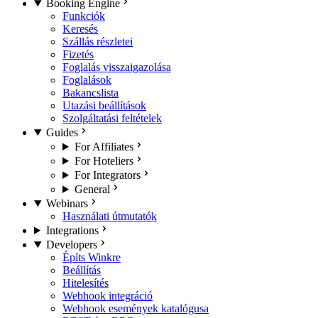
Booking Engine
Funkciók
Keresés
Szállás részletei
Fizetés
Foglalás visszaigazolása
Foglalások
Bakancslista
Utazási beállítások
Szolgáltatási feltételek
Guides
For Affiliates
For Hoteliers
For Integrators
General
Webinars
Használati útmutatók
Integrations
Developers
Építs Winkre
Beállítás
Hitelesítés
Webhook integráció
Webhook események katalógusa