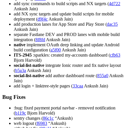
add sync commands to build scripts and NX targets (
4d722
Ankush Jain)
add NX sync targets and update build scripts for mobile
deployment (
d9f4c
Ankush Jain)
add production lanes for App Store and Play Store (
dac35
Ankush Jain)
separate Fastlane DEV and PROD lanes with mobile build
integration (
8f8fd
Ankush Jain)
native
implement OAuth deep linking and update Android
build configuration (
a5f00
Ankush Jain)
ITS-2945
:sparkles: created my-accounts dashboard (
cfb63
Bjorn Harvold)
social-list-native
integrate Ionic router and fix native layout
(
b5a3a
Ankush Jain)
social-list-native
add author dashboard route (
855a0
Ankush
Jain)
add login + linktree-style pages (
33caa
Ankush Jain)
Bug Fixes
:bug: fixed payment portal navbar - removed notification
(
b119c
Bjorn Harvold)
sentry changes (
86c1c
“Ankush)
web logout (
f6983
“Ankush)