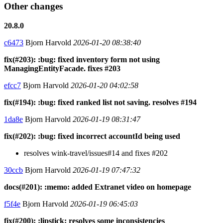
Other changes
20.8.0
c6473
Bjorn Harvold
2026-01-20 08:38:40
fix(#203): :bug: fixed inventory form not using
ManagingEntityFacade. fixes #203
efcc7
Bjorn Harvold
2026-01-20 04:02:58
fix(#194): :bug: fixed ranked list not saving. resolves #194
1da8e
Bjorn Harvold
2026-01-19 08:31:47
fix(#202): :bug: fixed incorrect accountId being used
resolves wink-travel/issues#14 and fixes #202
30ccb
Bjorn Harvold
2026-01-19 07:47:32
docs(#201): :memo: added Extranet video on homepage
f5f4e
Bjorn Harvold
2026-01-19 06:45:03
fix(#200): :lipstick: resolves some inconsistencies