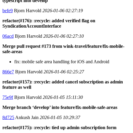
typescript into develop
befe9
Bjorn Harvold
2026-01-06 02:27:19
refactor(#176): :recycle: added verified flag on
SyndicationAccountInterface
06acd
Bjorn Harvold
2026-01-06 02:27:10
Merge pull request #173 from wink-travel/feature/fix-mobile-
safe-areas
fix: mobile safe area handling for iOS and Android
866e7
Bjorn Harvold
2026-01-06 02:25:27
refactor(#157): :recycle: added cancel subscription as admin
feature as well
75e9f
Bjorn Harvold
2026-01-05 15:11:30
Merge branch ‘develop’ into feature/fix-mobile-safe-areas
8d725
Ankush Jain
2026-01-05 10:29:37
refactor(#175): :recycle: tied up admin subscription form