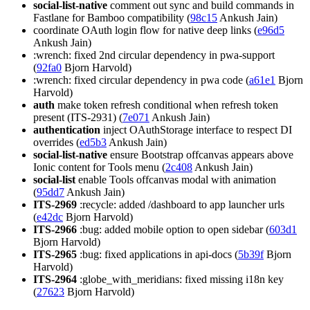
social-list-native
comment out sync and build commands in
Fastlane for Bamboo compatibility (
98c15
Ankush Jain)
coordinate OAuth login flow for native deep links (
e96d5
Ankush Jain)
:wrench: fixed 2nd circular dependency in pwa-support
(
92fa0
Bjorn Harvold)
:wrench: fixed circular dependency in pwa code (
a61e1
Bjorn
Harvold)
auth
make token refresh conditional when refresh token
present (ITS-2931) (
7e071
Ankush Jain)
authentication
inject OAuthStorage interface to respect DI
overrides (
ed5b3
Ankush Jain)
social-list-native
ensure Bootstrap offcanvas appears above
Ionic content for Tools menu (
2c408
Ankush Jain)
social-list
enable Tools offcanvas modal with animation
(
95dd7
Ankush Jain)
ITS-2969
:recycle: added /dashboard to app launcher urls
(
e42dc
Bjorn Harvold)
ITS-2966
:bug: added mobile option to open sidebar (
603d1
Bjorn Harvold)
ITS-2965
:bug: fixed applications in api-docs (
5b39f
Bjorn
Harvold)
ITS-2964
:globe_with_meridians: fixed missing i18n key
(
27623
Bjorn Harvold)