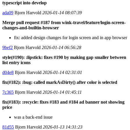
typescript into develop
ada09
Bjorn Harvold
2026-01-14 08:07:39
Merge pull request #187 from wink-travel/feature/login-screen-
changes-and-builtin-browser
fix: added design changes for login screen and in app browser
9bef2
Bjorn Harvold
2026-01-14 06:56:28
style(#190): :lipstick: fixes #190 by making gap smaller between
list entry icons
d04e8
Bjorn Harvold
2026-01-14 02:31:01
fix(#182): :bug: called markAsDirty() after color is selected
7c365
Bjorn Harvold
2026-01-14 01:45:11
fix(#183): :recycle: fixes #183 and #184 ad banner not showing
price
was a back-end issue
81d55
Bjorn Harvold
2026-01-13 14:31:23