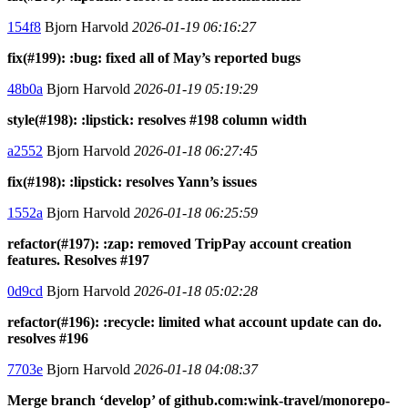
154f8
Bjorn Harvold
2026-01-19 06:16:27
fix(#199): :bug: fixed all of May’s reported bugs
48b0a
Bjorn Harvold
2026-01-19 05:19:29
style(#198): :lipstick: resolves #198 column width
a2552
Bjorn Harvold
2026-01-18 06:27:45
fix(#198): :lipstick: resolves Yann’s issues
1552a
Bjorn Harvold
2026-01-18 06:25:59
refactor(#197): :zap: removed TripPay account creation
features. Resolves #197
0d9cd
Bjorn Harvold
2026-01-18 05:02:28
refactor(#196): :recycle: limited what account update can do.
resolves #196
7703e
Bjorn Harvold
2026-01-18 04:08:37
Merge branch ‘develop’ of github.com:wink-travel/monorepo-