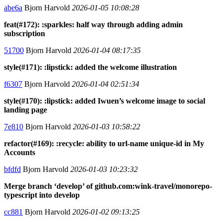
abe6a
Bjorn Harvold
2026-01-05 10:08:28
feat(#172): :sparkles: half way through adding admin
subscription
51700
Bjorn Harvold
2026-01-04 08:17:35
style(#171): :lipstick: added the welcome illustration
f6307
Bjorn Harvold
2026-01-04 02:51:34
style(#170): :lipstick: added Iwuen’s welcome image to social
landing page
7e810
Bjorn Harvold
2026-01-03 10:58:22
refactor(#169): :recycle: ability to url-name unique-id in My
Accounts
bfdfd
Bjorn Harvold
2026-01-03 10:23:32
Merge branch ‘develop’ of github.com:wink-travel/monorepo-
typescript into develop
cc881
Bjorn Harvold
2026-01-02 09:13:25