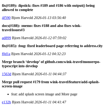
fix(#189): :lipstick: fixes #189 and #186 with output() being
allowed to complete
4f590
Bjorn Harvold
2026-01-13 03:56:40
docs(#188): :memo: fixes #188 and also fixes wink-
travel/issues#3
ad899
Bjorn Harvold
2026-01-12 07:59:02
fix(#185): :bug: fixed leaderboard page referring to address.city
f0d1a
Bjorn Harvold
2026-01-12 04:32:23
Merge branch ‘develop’ of github.com:wink-travel/monorepo-
typescript into develop
1563d
Bjorn Harvold
2026-01-11 04:44:37
Merge pull request #179 from wink-travel/feature/add-splash-
screen-image
feat: add splash screen image and More page
e132b
Bjorn Harvold
2026-01-11 04:41:47