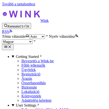
Tovább a tartalomhoz
Wink
Keresés
Ctrl
K
RSS
Téma választás
Nyelv választása
Getting Started
Bevezetés a Wink-be
Főbb jellemzők
Ügyfelek
Regisztráció
Árazás
Összehasonlítás
Biztonság
Lokalizáció
Környezetek
Adattörlési kérelem
User Settings