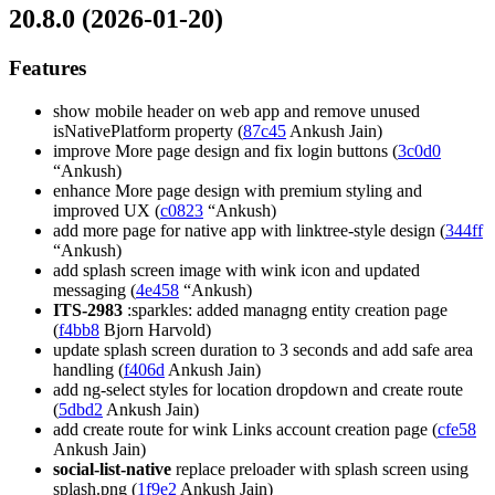
20.8.0 (2026-01-20)
Features
show mobile header on web app and remove unused
isNativePlatform property (
87c45
Ankush Jain)
improve More page design and fix login buttons (
3c0d0
“Ankush)
enhance More page design with premium styling and
improved UX (
c0823
“Ankush)
add more page for native app with linktree-style design (
344ff
“Ankush)
add splash screen image with wink icon and updated
messaging (
4e458
“Ankush)
ITS-2983
:sparkles: added managng entity creation page
(
f4bb8
Bjorn Harvold)
update splash screen duration to 3 seconds and add safe area
handling (
f406d
Ankush Jain)
add ng-select styles for location dropdown and create route
(
5dbd2
Ankush Jain)
add create route for wink Links account creation page (
cfe58
Ankush Jain)
social-list-native
replace preloader with splash screen using
splash.png (
1f9e2
Ankush Jain)