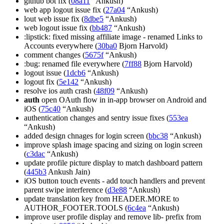
github bot fix (
08a11
“Ankush)
web app logout issue fix (
27a04
“Ankush)
lout web issue fix (
8dbe5
“Ankush)
web logout issue fix (
bb487
“Ankush)
:lipstick: fixed missing affiliate image - renamed Links to
Accounts everywhere (
30ba0
Bjorn Harvold)
comment changes (
5675f
“Ankush)
:bug: renamed file everywhere (
7ff88
Bjorn Harvold)
logout issue (
1dcb6
“Ankush)
logout fix (
5e142
“Ankush)
resolve ios auth crash (
48f09
“Ankush)
auth
open OAuth flow in in-app browser on Android and
iOS (
75c40
“Ankush)
authentication changes and sentry issue fixes (
553ea
“Ankush)
added design chnages for login screen (
bbc38
“Ankush)
improve splash image spacing and sizing on login screen
(
c3dac
“Ankush)
update profile picture display to match dashboard pattern
(
445b3
Ankush Jain)
iOS button touch events - add touch handlers and prevent
parent swipe interference (
d3e88
“Ankush)
update translation key from HEADER.MORE to
AUTHOR_FOOTER.TOOLS (
6c4ea
“Ankush)
improve user profile display and remove lib- prefix from