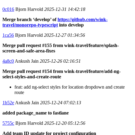
0c016
Bjorn Harvold
2025-12-31 14:42:18
Merge branch ‘develop’ of
https://github.com/wink-
travel/monorepo-typescript
into develop
1ca56
Bjorn Harvold
2025-12-27 01:34:56
Merge pull request #155 from wink-travel/feature/splash-
screen-and-safe-area-fixes
4a8c0
Ankush Jain
2025-12-26 02:16:51
Merge pull request #154 from wink-travel/feature/add-ng-
select-styles-and-create-route
feat: add ng-select styles for location dropdown and create
route
1b52e
Ankush Jain
2025-12-24 07:02:13
added package_name to fastlane
5755c
Bjorn Harvold
2025-12-20 05:12:56
Add team ID update for project configuration