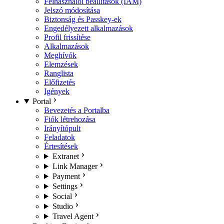
Felhasználói beállítások (IAM)
Jelszó módosítása
Biztonság és Passkey-ek
Engedélyezett alkalmazások
Profil frissítése
Alkalmazások
Meghívók
Elemzések
Ranglista
Előfizetés
Igények
Portal
Bevezetés a Portalba
Fiók létrehozása
Irányítópult
Feladatok
Értesítések
Extranet
Link Manager
Payment
Settings
Social
Studio
Travel Agent