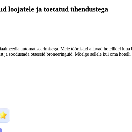
ud loojatele ja toetatud ühendustega
almeedia automatiseerimisega. Meie tööriistad aitavad hotellidel luua br
st ja soodustada otseseid broneeringuid. Mõelge sellele kui oma hotel