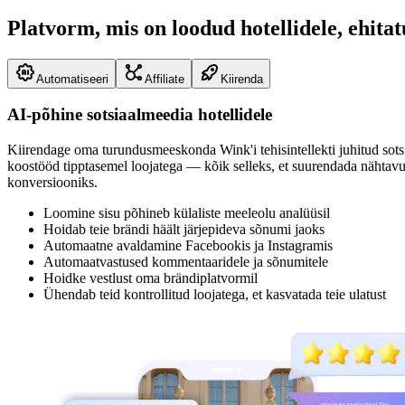
Platvorm, mis on loodud hotellidele, ehitat
Automatiseeri
Affiliate
Kiirenda
AI-põhine sotsiaalmeedia hotellidele
Kiirendage oma turundusmeeskonda Wink'i tehisintellekti juhitud sotsia
koostööd tipptasemel loojatega — kõik selleks, et suurendada nähtavu
konversiooniks.
Loomine sisu põhineb külaliste meeleolu analüüsil
Hoidab teie brändi häält järjepideva sõnumi jaoks
Automaatne avaldamine Facebookis ja Instagramis
Automaatvastused kommentaaridele ja sõnumitele
Hoidke vestlust oma brändiplatvormil
Ühendab teid kontrollitud loojatega, et kasvatada teie ulatust