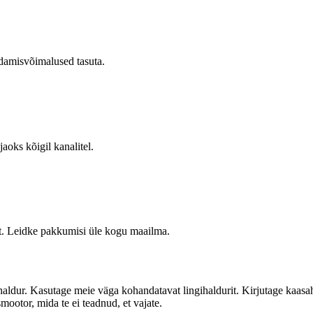
ndamisvõimalused tasuta.
aoks kõigil kanalitel.
uut. Leidke pakkumisi üle kogu maailma.
ihaldur. Kasutage meie väga kohandatavat lingihaldurit. Kirjutage kaasah
mootor, mida te ei teadnud, et vajate.