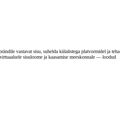
ändile vastavat sisu, suhelda külalistega platvormidel ja teha
li virtuaalsele sisuloome ja kaasamise meeskonnale — loodud