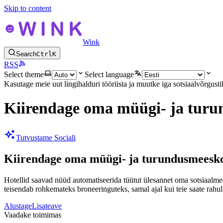
Skip to content
Wink
Search
Ctrl
K
RSS
Select theme
Select language
Kasutage meie uut lingihalduri tööriista ja muutke iga sotsiaalvõrgus
Kiirendage oma müügi- ja tur
Tutvustame Sociali
Kiirendage oma müügi- ja turundusmeesk
Hotellid saavad nüüd automatiseerida tüütut ülesannet oma sotsiaalmee
teisendab rohkemateks broneeringuteks, samal ajal kui teie saate rahul
Alustage
Lisateave
Vaadake toimimas