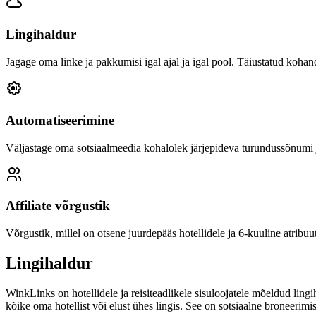
Lingihaldur
Jagage oma linke ja pakkumisi igal ajal ja igal pool. Täiustatud koha
Automatiseerimine
Väljastage oma sotsiaalmeedia kohalolek järjepideva turundussõnumi j
Affiliate võrgustik
Võrgustik, millel on otsene juurdepääs hotellidele ja 6-kuuline atrib
Lingihaldur
WinkLinks on hotellidele ja reisiteadlikele sisuloojatele mõeldud ling
kõike oma hotellist või elust ühes lingis. See on sotsiaalne broneerimis