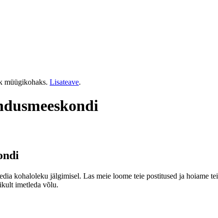
tik müügikohaks.
Lisateave
.
undusmeeskondi
ondi
dia kohaloleku jälgimisel. Las meie loome teie postitused ja hoiame tei
ikult imetleda võlu.