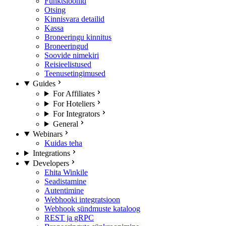
Funktsioonid
Otsing
Kinnisvara detailid
Kassa
Broneeringu kinnitus
Broneeringud
Soovide nimekiri
Reisieelistused
Teenusetingimused
Guides
For Affiliates
For Hoteliers
For Integrators
General
Webinars
Kuidas teha
Integrations
Developers
Ehita Winkile
Seadistamine
Autentimine
Webhooki integratsioon
Webhook sündmuste kataloog
REST ja gRPC