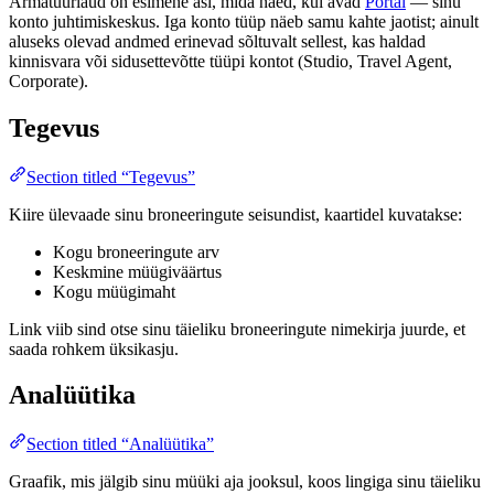
Armatuurlaud on esimene asi, mida näed, kui avad
Portal
— sinu
konto juhtimiskeskus. Iga konto tüüp näeb samu kahte jaotist; ainult
aluseks olevad andmed erinevad sõltuvalt sellest, kas haldad
kinnisvara või sidusettevõtte tüüpi kontot (Studio, Travel Agent,
Corporate).
Tegevus
Section titled “Tegevus”
Kiire ülevaade sinu broneeringute seisundist, kaartidel kuvatakse:
Kogu broneeringute arv
Keskmine müügiväärtus
Kogu müügimaht
Link viib sind otse sinu täieliku broneeringute nimekirja juurde, et
saada rohkem üksikasju.
Analüütika
Section titled “Analüütika”
Graafik, mis jälgib sinu müüki aja jooksul, koos lingiga sinu täieliku