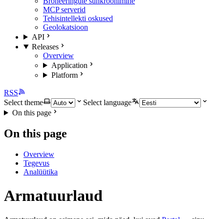
Broneeringute sünkroonimine
MCP serverid
Tehisintellekti oskused
Geolokatsioon
API
Releases
Overview
Application
Platform
RSS
Select theme
Select language
On this page
On this page
Overview
Tegevus
Analüütika
Armatuurlaud