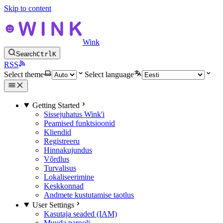
Skip to content
Wink
Search
Ctrl
K
RSS
Select theme
Select language
Getting Started
Sissejuhatus Wink'i
Peamised funktsioonid
Kliendid
Registreeru
Hinnakujundus
Võrdlus
Turvalisus
Lokaliseerimine
Keskkonnad
Andmete kustutamise taotlus
User Settings
Kasutaja seaded (IAM)
Muuda parooli