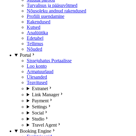
Turvalisus ja pääsuvõtmed
Nõusoleku andnud rakendused
Profiili uuendamine
Rakendused
Kutsed
Analüütika
Edetabel
Tellimus
Nõuded
Portal
Sissejuhatus Portaalisse
Loo konto
Armatuurlaud
Ülesanded
Teavitused
Extranet
Link Manager
Payment
Settings
Social
Studio
Travel Agent
Booking Engine