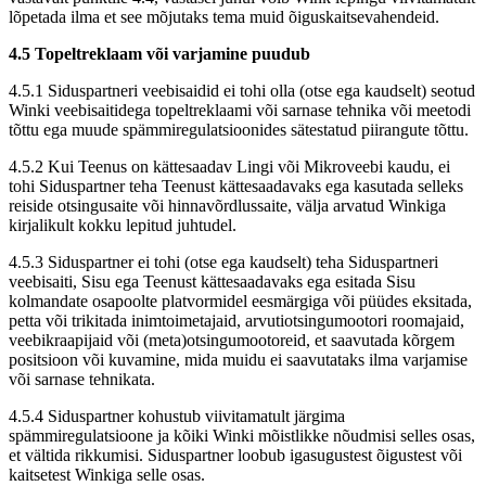
lõpetada ilma et see mõjutaks tema muid õiguskaitsevahendeid.
4.5 Topeltreklaam või varjamine puudub
4.5.1 Siduspartneri veebisaidid ei tohi olla (otse ega kaudselt) seotud
Winki veebisaitidega topeltreklaami või sarnase tehnika või meetodi
tõttu ega muude spämmiregulatsioonides sätestatud piirangute tõttu.
4.5.2 Kui Teenus on kättesaadav Lingi või Mikroveebi kaudu, ei
tohi Siduspartner teha Teenust kättesaadavaks ega kasutada selleks
reiside otsingusaite või hinnavõrdlussaite, välja arvatud Winkiga
kirjalikult kokku lepitud juhtudel.
4.5.3 Siduspartner ei tohi (otse ega kaudselt) teha Siduspartneri
veebisaiti, Sisu ega Teenust kättesaadavaks ega esitada Sisu
kolmandate osapoolte platvormidel eesmärgiga või püüdes eksitada,
petta või trikitada inimtoimetajaid, arvutiotsingumootori roomajaid,
veebikraapijaid või (meta)otsingumootoreid, et saavutada kõrgem
positsioon või kuvamine, mida muidu ei saavutataks ilma varjamise
või sarnase tehnikata.
4.5.4 Siduspartner kohustub viivitamatult järgima
spämmiregulatsioone ja kõiki Winki mõistlikke nõudmisi selles osas,
et vältida rikkumisi. Siduspartner loobub igasugustest õigustest või
kaitsetest Winkiga selle osas.