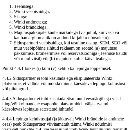
Teenusega;
Winki veebisaidiga;
Sisuga;
Winki andmetega;
Winki brändidega;
Majutuspakkujate kaubamärkidega (v.a juhul, kui vastava
kaubamärgi omanik on andnud kirjaliku nõusoleku);
Siduspartneri veebisaidiga, kui tasuline otsing, SEM, SEO või
muu veebipõhine sihitud reklaam on seotud (a) majutuse
pakkumise, broneerimise või reservatsiooniga (Teenuse kaudu
või muul viisil) või (b) majutuse kohta käiva teabega.
Punkt 4.4.1 lõikes (i) kuni (v) kehtib ka lepingu lõppemisel.
4.4.2 Siduspartner ei tohi kasutada ega ekspluateerida Winki
platvorme, et vältida või mööda minna käesoleva lepingu kohustusi
või piiranguid.
4.4.3 Siduspartner ei tohi kasutada Sisu muul eesmärgil ega viisil
ning/või kolmandate osapoolte platvormidel, välja arvatud
käesolevas lepingus sätestatud juhtudel.
4.4.4 Lepingu kehtivusajal (ja jätkuvalt Winki brändide ja andmete
osas) peab Siduspartner viivitamatult täitma Winki nõudmisi
vastavalt punktile 4.4, vastasel juhul võib Wink lepingu viivitamatult