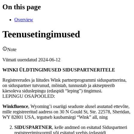
On this page
Overview
Teenusetingimused
Note
Viimati uuendatud 2024-06-12
WINKI ÜLDTINGIMUSED SIDUSPARTNERITELE
Registreerudes ja liitudes Wink partnerprogrammi siduspartnerina,
on siduspartner tutvunud, mõistab, tunnustab ja aktsepteerib
käesoleva siduslepingu (edaspidi “leping”) tingimusi.
LEPINGU OSAPOOLED:
Winkfluence
, Wyoming’i osariigi seaduste alusel asutatud ettevõte,
mille registreeritud aadress on 30 N Gould St, Ste. 22578, Sheridan,
WY 82801 USA, tegutseb kaubamärgi “Wink” all, ning
SIDUSPARTNER
, kelle andmed on esitatud Siduspartneri
registreerimisvormil või esitatud veebis (edaspidi