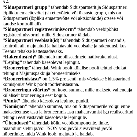
5.4.
”Siduspartneri grupp”
tähendab Siduspartnerit ja Siduspartneri
lõplikku emaettevõtet (sh ettevõtete või üksuste grupp, mis on
Siduspartneri (lõpliku emaettevõtte või aktsionäride) otsese või
kaudse kontrolli all).
”Siduspartneri registreerimisvorm”
tähendab veebipõhist
registreerimisvormi, mille Siduspartner täidab.
”Siduspartneri veebisait(id)”
tähendab Siduspartneri omandis,
kontrolli all, majutatud ja hallatavaid veebisaite ja rakendusi, kus
Teenus tehakse kättesaadavaks.
“Rakendus(ed)”
tähendab mobiilseadmete natiivrakendust.
“Leping”
tähendab käesolevat lepingut.
“Broneering”
tähendab Wink poolt külalise poolt tehtud edukat
tehingut Majutuspakkuja broneerimiseks.
“Broneerimistasu”
on 1,5% protsenti, mis võetakse Siduspartneri
komisjonist Wink poolt töötlemistasuna.
“Broneeringu väärtus”
on kogu summa, mille maksete vahendaja
külaliselt broneeringu eest kogub.
“Punkt”
tähendab käesoleva lepingu punkti.
”Komisjon”
tähendab summat, mis on Siduspartnerile võlgu enne
makseteenuse tasu ja broneerimistasu mahaarvamist iga realiseeritud
tehingu eest vastavalt käesolevale lepingule.
”Ühendused”
tähendab kõiki veebikomponente, linke,
maandumislehti ja/või JSON voo ja/või süvaviiteid ja/või
hüperlinke, mida Wink loob, majutab ja haldab.