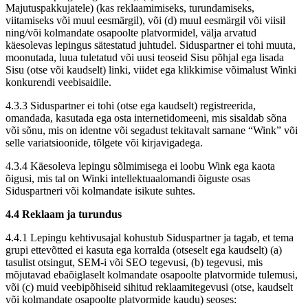
Majutuspakkujatele) (kas reklaamimiseks, turundamiseks,
viitamiseks või muul eesmärgil), või (d) muul eesmärgil või viisil
ning/või kolmandate osapoolte platvormidel, välja arvatud
käesolevas lepingus sätestatud juhtudel. Siduspartner ei tohi muuta,
moonutada, luua tuletatud või uusi teoseid Sisu põhjal ega lisada
Sisu (otse või kaudselt) linki, viidet ega klikkimise võimalust Winki
konkurendi veebisaidile.
4.3.3 Siduspartner ei tohi (otse ega kaudselt) registreerida,
omandada, kasutada ega osta internetidomeeni, mis sisaldab sõna
või sõnu, mis on identne või segadust tekitavalt sarnane “Wink” või
selle variatsioonide, tõlgete või kirjavigadega.
4.3.4 Käesoleva lepingu sõlmimisega ei loobu Wink ega kaota
õigusi, mis tal on Winki intellektuaalomandi õiguste osas
Siduspartneri või kolmandate isikute suhtes.
4.4 Reklaam ja turundus
4.4.1 Lepingu kehtivusajal kohustub Siduspartner ja tagab, et tema
grupi ettevõtted ei kasuta ega korralda (otseselt ega kaudselt) (a)
tasulist otsingut, SEM-i või SEO tegevusi, (b) tegevusi, mis
mõjutavad ebaõiglaselt kolmandate osapoolte platvormide tulemusi,
või (c) muid veebipõhiseid sihitud reklaamitegevusi (otse, kaudselt
või kolmandate osapoolte platvormide kaudu) seoses: