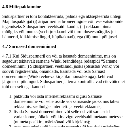
4.6 Mittepakkumine
Siduspartner ei tohi kontakteeruda, paluda ega aktsepteerida ühtegi
Majutuspakkujat (i) äripartnerina broneeringute või reservatsioonide
tegemiseks Siduspartneri veebisaidi kaudu, (ii) reklaamipinna
müügiks või muuks (veebi)reklaami või turunduseesmärgiks (nt
bännerid, klikkimise lingid, hüpikaknad), ega (iii) muul põhjusel.
4.7 Sarnased domeeninimed
4.7.1 Kui Siduspartneril on või ta kasutab domeeninime, mis on
segadust tekitavalt sarnane Winki brändidega (edaspidi “Sarnane
domeeninimi”) Siduspartneri veebisaidi jaoks (otsustab Wink) või
soovib registreerida, omandada, kasutada või osta Sarnast
domeeninime (Winki eelneva kirjaliku nõusolekuga), kehtivad
järgmised piirangud. Siduspartner ja tema kontrollitavad ettevõtted ei
tohi otseselt ega kaudselt:
pakkuda või osta internetireklaami õigusi Sarnase
domeeninime või selle osade või sarnasuste jaoks mis tahes
reklaamis, sealhulgas interneti- ja veebireklaamis;
lisada Sarnast domeeninime või selle osi või sarnaseid
variatsioone, tõlkeid või kirjavigu veebisaidi metaandmetesse
(nt meta pealkiri, märksõnad või kirjeldus);
osta, omandada või kasutada otseselt või kaudselt märksõnu