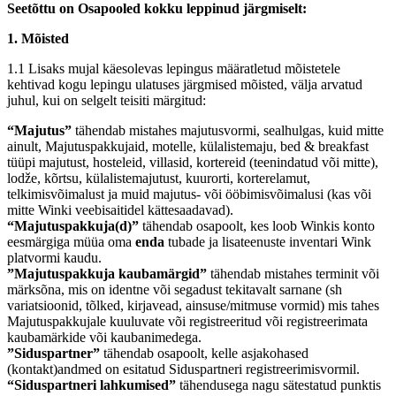
Seetõttu on Osapooled kokku leppinud järgmiselt:
1. Mõisted
1.1 Lisaks mujal käesolevas lepingus määratletud mõistetele
kehtivad kogu lepingu ulatuses järgmised mõisted, välja arvatud
juhul, kui on selgelt teisiti märgitud:
“Majutus”
tähendab mistahes majutusvormi, sealhulgas, kuid mitte
ainult, Majutuspakkujaid, motelle, külalistemaju, bed & breakfast
tüüpi majutust, hosteleid, villasid, kortereid (teenindatud või mitte),
lodže, kõrtsu, külalistemajutust, kuurorti, korterelamut,
telkimisvõimalust ja muid majutus- või ööbimisvõimalusi (kas või
mitte Winki veebisaitidel kättesaadavad).
“Majutuspakkuja(d)”
tähendab osapoolt, kes loob Winkis konto
eesmärgiga müüa oma
enda
tubade ja lisateenuste inventari Wink
platvormi kaudu.
”Majutuspakkuja kaubamärgid”
tähendab mistahes terminit või
märksõna, mis on identne või segadust tekitavalt sarnane (sh
variatsioonid, tõlked, kirjavead, ainsuse/mitmuse vormid) mis tahes
Majutuspakkujale kuuluvate või registreeritud või registreerimata
kaubamärkide või kaubanimedega.
”Siduspartner”
tähendab osapoolt, kelle asjakohased
(kontakt)andmed on esitatud Siduspartneri registreerimisvormil.
“Siduspartneri lahkumised”
tähendusega nagu sätestatud punktis