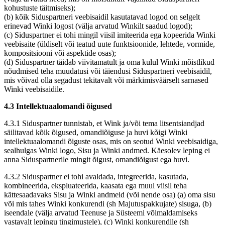
kohustuste täitmiseks);
(b) kõik Siduspartneri veebisaidil kasutatavad logod on selgelt
erinevad Winki logost (välja arvatud Winkilt saadud logod);
(c) Siduspartner ei tohi mingil viisil imiteerida ega kopeerida Winki
veebisaite (üldiselt või teatud uute funktsioonide, lehtede, vormide,
kompositsiooni või aspektide osas);
(d) Siduspartner täidab viivitamatult ja oma kulul Winki mõistlikud
nõudmised teha muudatusi või täiendusi Siduspartneri veebisaidil,
mis võivad olla segadust tekitavalt või märkimisväärselt sarnased
Winki veebisaidile.
4.3 Intellektuaalomandi õigused
4.3.1 Siduspartner tunnistab, et Wink ja/või tema litsentsiandjad
säilitavad kõik õigused, omandiõiguse ja huvi kõigi Winki
intellektuaalomandi õiguste osas, mis on seotud Winki veebisaidiga,
sealhulgas Winki logo, Sisu ja Winki andmed. Käesolev leping ei
anna Siduspartnerile mingit õigust, omandiõigust ega huvi.
4.3.2 Siduspartner ei tohi avaldada, integreerida, kasutada,
kombineerida, ekspluateerida, kaasata ega muul viisil teha
kättesaadavaks Sisu ja Winki andmeid (või nende osa) (a) oma sisu
või mis tahes Winki konkurendi (sh Majutuspakkujate) sisuga, (b)
iseendale (välja arvatud Teenuse ja Süsteemi võimaldamiseks
vastavalt lepingu tingimustele), (c) Winki konkurendile (sh