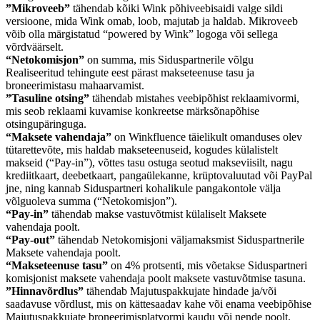
”Mikroveeb”
tähendab kõiki Wink põhiveebisaidi valge sildi
versioone, mida Wink omab, loob, majutab ja haldab. Mikroveeb
võib olla märgistatud “powered by Wink” logoga või sellega
võrdväärselt.
“Netokomisjon”
on summa, mis Siduspartnerile võlgu
Realiseeritud tehingute eest pärast makseteenuse tasu ja
broneerimistasu mahaarvamist.
”Tasuline otsing”
tähendab mistahes veebipõhist reklaamivormi,
mis seob reklaami kuvamise konkreetse märksõnapõhise
otsingupäringuga.
“Maksete vahendaja”
on Winkfluence täielikult omanduses olev
tütarettevõte, mis haldab makseteenuseid, kogudes külalistelt
makseid (“Pay-in”), võttes tasu ostuga seotud makseviisilt, nagu
krediitkaart, deebetkaart, pangaülekanne, krüptovaluutad või PayPal
jne, ning kannab Siduspartneri kohalikule pangakontole välja
võlguoleva summa (“Netokomisjon”).
“Pay-in”
tähendab makse vastuvõtmist külaliselt Maksete
vahendaja poolt.
“Pay-out”
tähendab Netokomisjoni väljamaksmist Siduspartnerile
Maksete vahendaja poolt.
“Makseteenuse tasu”
on 4% protsenti, mis võetakse Siduspartneri
komisjonist maksete vahendaja poolt maksete vastuvõtmise tasuna.
”Hinnavõrdlus”
tähendab Majutuspakkujate hindade ja/või
saadavuse võrdlust, mis on kättesaadav kahe või enama veebipõhise
Majutuspakkujate broneerimisplatvormi kaudu või nende poolt.