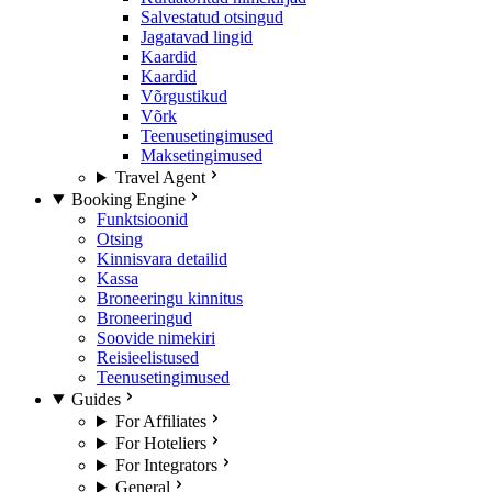
Salvestatud otsingud
Jagatavad lingid
Kaardid
Kaardid
Võrgustikud
Võrk
Teenusetingimused
Maksetingimused
Travel Agent
Booking Engine
Funktsioonid
Otsing
Kinnisvara detailid
Kassa
Broneeringu kinnitus
Broneeringud
Soovide nimekiri
Reisieelistused
Teenusetingimused
Guides
For Affiliates
For Hoteliers
For Integrators
General