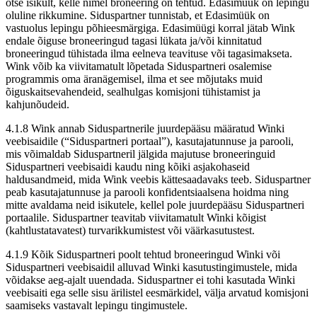
otse isikult, kelle nimel broneering on tehtud. Edasimüük on lepingu
oluline rikkumine. Siduspartner tunnistab, et Edasimüük on
vastuolus lepingu põhieesmärgiga. Edasimüügi korral jätab Wink
endale õiguse broneeringud tagasi lükata ja/või kinnitatud
broneeringud tühistada ilma eelneva teavituse või tagasimakseta.
Wink võib ka viivitamatult lõpetada Siduspartneri osalemise
programmis oma äranägemisel, ilma et see mõjutaks muid
õiguskaitsevahendeid, sealhulgas komisjoni tühistamist ja
kahjunõudeid.
4.1.8 Wink annab Siduspartnerile juurdepääsu määratud Winki
veebisaidile (“Siduspartneri portaal”), kasutajatunnuse ja parooli,
mis võimaldab Siduspartneril jälgida majutuse broneeringuid
Siduspartneri veebisaidi kaudu ning kõiki asjakohaseid
haldusandmeid, mida Wink veebis kättesaadavaks teeb. Siduspartner
peab kasutajatunnuse ja parooli konfidentsiaalsena hoidma ning
mitte avaldama neid isikutele, kellel pole juurdepääsu Siduspartneri
portaalile. Siduspartner teavitab viivitamatult Winki kõigist
(kahtlustatavatest) turvarikkumistest või väärkasutustest.
4.1.9 Kõik Siduspartneri poolt tehtud broneeringud Winki või
Siduspartneri veebisaidil alluvad Winki kasutustingimustele, mida
võidakse aeg-ajalt uuendada. Siduspartner ei tohi kasutada Winki
veebisaiti ega selle sisu ärilistel eesmärkidel, välja arvatud komisjoni
saamiseks vastavalt lepingu tingimustele.