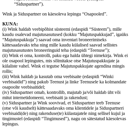
“Siduspartner”).
Wink ja Siduspartner on käesoleva lepingu “Osapooled”.
KUNA:
(i) Wink haldab veebipõhist süsteemi (edaspidi “Süsteem”), mille
kaudu osalevad majutusasutused (kokku “Majutuspakkujad”, igaüks
“Majutuspakkuja”) saavad oma inventari broneerimiseks
kättesaadavaks teha ning mille kaudu külalised saavad sellistes
majutusasutustes broneeringuid teha (edaspidi “Teenuse”);
(ii) Wink ei oma, kontrolli, paku ega halda ühtegi nimekirja. Wink ei
ole osapool lepingutes, mis sõlmitakse otse Majutuspakkujate ja
külaliste vahel. Wink ei tegutse Majutuspakkujate agendina mingis
rollis;
(iii) Wink haldab ja kasutab oma veebisaite (edaspidi “Winki
veebisaidid”) ning pakub Teenust ja linke Teenusele ka kolmandate
osapoolte veebisaitidel;
(iv) Siduspartner omab, kontrollib, majutab ja/või haldab üht või
mitut internetidomeeni, veebisaiti ja rakendust;
(v) Siduspartner ja Wink soovivad, et Siduspartner teeb Teenuse
(otse või kaudselt) kättesaadavaks oma klientidele ja Siduspartneri
veebisaidi(de) ning rakenduse(te) külastajatele ning sellisel kujul ja
tingimustel (edaspidi “Tingimused”), nagu on sätestatud käesolevas
lepingus.