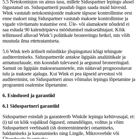
5.5 Netokomisjon on ainus tasu, millele Siduspartner lepingu alusel
õigustatud on. Siduspartneril puudub õigus saada muid hüvesid.
Wink vastutab netokomisjonide maksete täpsuse kontrollimise eest
enne makset ning Siduspartner vastutab maksete kontrollimise ja
vigade viivitamatu teatamise eest. Üle- või alamaksete nõudeid ei
saa esitada 90 kalendripäeva möödumisel maksetähtajast. Kõik
tellimused alluvad Wink’i poliitikale broneeringu hetkel, mis võib
muutuda ilma etteteatamiseta.
5.6 Wink teeb äriliselt mõistlikke jõupingutusi kõigi tehingute
auditeerimiseks. Siduspartnerile antakse ligipääs analüütikale ja
armatuurlauale, mis koondab tulevased ja aegunud broneeringud.
Samuti on ligipääs maksearuannetele, mis näitavad prognoositavat
tulu ja maksete ajalugu. Kui Wink ei pea täpseid arvestusi või
auditeerimist, on Siduspartneri ainus võimalus lepingu lõpetamine ja
programmi osalemise lõpetamine.
6. Esindused ja garantiid
6.1 Siduspartneri garantiid
Siduspartner esindab ja garanteerib Winkile lepingu kehtivusajal, et:
(i) tal on kõik vajalikud õigused, omandiõigus, volitus ja võim
Siduspartneri veebisaidi (sh domeeninimede) omamiseks,
haldamiseks ja kasutamiseks ning Lingile, Mikroveebile või
Ühendusele lisamiseks;