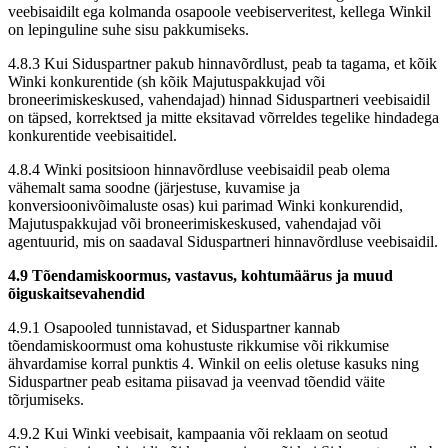
veebisaidilt ega kolmanda osapoole veebiserveritest, kellega Winkil
on lepinguline suhe sisu pakkumiseks.
4.8.3 Kui Siduspartner pakub hinnavõrdlust, peab ta tagama, et kõik
Winki konkurentide (sh kõik Majutuspakkujad või
broneerimiskeskused, vahendajad) hinnad Siduspartneri veebisaidil
on täpsed, korrektsed ja mitte eksitavad võrreldes tegelike hindadega
konkurentide veebisaitidel.
4.8.4 Winki positsioon hinnavõrdluse veebisaidil peab olema
vähemalt sama soodne (järjestuse, kuvamise ja
konversioonivõimaluste osas) kui parimad Winki konkurendid,
Majutuspakkujad või broneerimiskeskused, vahendajad või
agentuurid, mis on saadaval Siduspartneri hinnavõrdluse veebisaidil.
4.9 Tõendamiskoormus, vastavus, kohtumäärus ja muud
õiguskaitsevahendid
4.9.1 Osapooled tunnistavad, et Siduspartner kannab
tõendamiskoormust oma kohustuste rikkumise või rikkumise
ähvardamise korral punktis 4. Winkil on eelis oletuse kasuks ning
Siduspartner peab esitama piisavad ja veenvad tõendid väite
tõrjumiseks.
4.9.2 Kui Winki veebisait, kampaania või reklaam on seotud