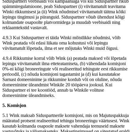
Siduspartneri veebisaidi või kampaaniaga või kui Siduspartner rikub
spämmiregulatsioone, peab Siduspartner (i) viivitamatult teavitama
Winki rikkumisest ja (ii) Wink nõudmisel viivitamatult täitma kõiki
lepingu tingimusi ja piiranguid. Siduspartner võtab ühendust kõigi
kolmandate osapoolte platvormidega ja muudab veebisaidi ning
reklaamtekstid vastavalt.
4.9.3 Kui Siduspartner ei täida Winki mõistlikke nõudmisi, võib
Wink peatada või edasi lükata oma kohustusi või lepingu
viivitamatult lõpetada, ilma et see mõjutaks Winki muid õigusi.
4.9.4 Rikkumise korral võib Wink (a) peatada maksed või lõpetada
lepingu viivitamatult ilma etteteatamiseta, (b) vähendada komisjoni
0%-ni kõigi broneeringute või realiseeritud tehingute eest rikkumise
perioodil, (c) nõuda komisjoni tagastamist ja (d) kui kasutatakse
Sarnast domeeninime ja rikkumine kordub või on oluline, nõuda
domeeninime üleandmist Winkile 20 tööpäeva jooksul. Kui
Siduspartner ei tee koostööd, annab ta Winkile volituse
domeeninime üleandmiseks.
5. Komisjon
5.1 Wink maksab Siduspartnerile komisjoni, mis on Majutuspakkuja
määratud protsent realiseeritud tehingu broneeringu väärtusest. Wink
kasutab kolmanda osapoole maksete vahendaja teenuseid maksete
vastuvõtuks ja väljamakseteks. Maksetingimused on sätestatud eraldi