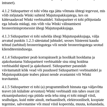
intranet).
4.1.2 Siduspartner ei tohi võtta ega jätta võtmata ühtegi tegevust, mis
võib mõjutada Winki suhteid Majutuspakkujatega, kes on
kättesaadavad Winki veebisaitidel. Siduspartner ei tohi põhjustada
ega lubada midagi, mis võib viia Winki välistamiseni
broneerimisprotsessist ühegi Majutuspakkujaga.
4.1.3 Siduspartner ei tohi suhelda ühegi Majutuspakkujaga, välja
arvatud punktis 1.2.3 sätestatud juhtudel, seoses Süsteemi kaudu
tehtud (tarbitud) broneeringutega või nende broneeringutega seotud
klienditeenindusega.
4.1.4 Siduspartner peab korrapäraselt ja hoolikalt hooldama ja
ajakohastama Siduspartneri veebisaitide sisu ning hoidma
veebisaidid täpsed ja ajakohased. Siduspartner parandab
viivitamatult kõik vead või puudused Siduspartneri veebisaitidel ja
Majutuspakkujate teabes pärast nende avastamist või Winki
teavitamist.
4.1.5 Siduspartner ei tohi (a) programmiliselt hinnata ega väljavõtta
teavet (sh külaliste arvustusi) Winki veebisaidi mis tahes osast (nt
ekraanipuhastus) ega püüda seda teha ning ei tohi mingil viisil,
sealhulgas, kuid mitte ainult, mehaaniliselt, elektrooniliselt, koopiate
tegemise, salvestamise või muul viisil kopeerida, muuta, kohandada,