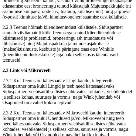
broneering Süsteemi kaudu, vastutab Wink broneeringu üksikasjade
edastamise eest broneeringu teinud külastajalt Majutuspakkujale (nt
saabumise kuupäev, ööde arv, toatüüp, külalise nimi) ning järgneva
(e-posti) kinnituse ja/või kinnitusvoucheri saatmise eest külalisele.
2.2.3 Teenus hõlmab klienditeenindust külalistele. Siduspartner
suunab viivitamatult kõik Teenusega seotud klienditeeninduse
küsimused ja probleemid, broneeringu (sh muudatuste või
tühistamise) ning Majutuspakkuja ja muude asjakohaste
(makse)küsimuste, kaebuste ja päringute osas otse Winkile
(klienditeeninduskeskusele) ega paku selles osas täiendavaid
teenuseid.
2.3 Link või Mikroveeb
2.3.1 Kui Teenus on kättesaadav Lingi kaudu, integreerib
Siduspartner oma kulul Lingid ja teeb need kättesaadavaks
Siduspartneri veebisaidil sellistes nähtavates kohtades, veebilehtedel
ja sellises kohas, suuruses ja vormis, nagu Wink juhendab või
Osapooled omavahel kokku lepivad.
2.3.2 Kui Teenus on kättesaadav Mikroveebi kaudu, integreerib
Siduspartner oma kulul Ühendused ja/või Mikroveebi ning teeb
need kättesaadavaks Siduspartneri veebisaidil sellistes nähtavates
kohtades, veebilehtedel ja sellises kohas, suuruses ja vormis, nagu
Wink juhendab või Osapooled omavahel kokku lepivad.