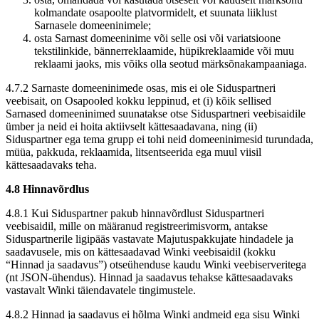
kolmandate osapoolte platvormidelt, et suunata liiklust
Sarnasele domeeninimele;
osta Sarnast domeeninime või selle osi või variatsioone
tekstilinkide, bännerreklaamide, hüpikreklaamide või muu
reklaami jaoks, mis võiks olla seotud märksõnakampaaniaga.
4.7.2 Sarnaste domeeninimede osas, mis ei ole Siduspartneri
veebisait, on Osapooled kokku leppinud, et (i) kõik sellised
Sarnased domeeninimed suunatakse otse Siduspartneri veebisaidile
ümber ja neid ei hoita aktiivselt kättesaadavana, ning (ii)
Siduspartner ega tema grupp ei tohi neid domeeninimesid turundada,
müüa, pakkuda, reklaamida, litsentseerida ega muul viisil
kättesaadavaks teha.
4.8 Hinnavõrdlus
4.8.1 Kui Siduspartner pakub hinnavõrdlust Siduspartneri
veebisaidil, mille on määranud registreerimisvorm, antakse
Siduspartnerile ligipääs vastavate Majutuspakkujate hindadele ja
saadavusele, mis on kättesaadavad Winki veebisaidil (kokku
“Hinnad ja saadavus”) otseühenduse kaudu Winki veebiserveritega
(nt JSON-ühendus). Hinnad ja saadavus tehakse kättesaadavaks
vastavalt Winki täiendavatele tingimustele.
4.8.2 Hinnad ja saadavus ei hõlma Winki andmeid ega sisu Winki