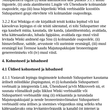
õigustele, (ii) anda alamlitsentsi Lingile või Ühendusele kolmandale
osapoolele, ega (iii) luua hüperlinki Wink veebisaidile koostöös
Siduspartneri grupi ettevõtete või kolmandate osapooltega.
3.2.2 Kui Winkiga ei ole kirjalikult teisiti kokku lepitud või kui
käesolevas lepingus ei ole teisiti sätestatud, ei tohi Siduspartner otse
ega kaudselt müüa, kasutada, üle kanda, (alamlitsentsida), avaldada,
teha kättesaadavaks, lubada ligipääsu, avaldada ega muul viisil
levitada Winki andmeid ega Sisu (i) kolmandale osapoolele, (ii)
hinnavõrdluse, saitide, arvustuste või uurimiste eesmärgil, (iii) muul
eesmärgil kui Teenuse kaudu Majutuspakkujate broneeringute
genereerimiseks või (iv) muul viisil.
4. Kohustused ja lubadused
4.1 Üldised kohustused ja lubadused
4.1.1 Vastavalt lepingu tingimustele kohustub Siduspartner kasutama
äriliselt mõistlikke jõupingutusi, et (i) kohandada Siduspartneri
veebisaiti ja integreerida Link, Ühendused ja/või Mikroveeb nii, et
suunata võimalikult palju liiklust Winki veebisaidile või
Siduspartneri veebisaidile ning (ii) reklaamida ja turundada
Majutuspakkujaid ja nende broneerimisvõimalust Siduspartneri
veebisaidil oma ärilises ja sisemises võrgustikus ning selleks teha
kättesaadavaks oma levitamisvõrgustik ja kanalid (nt internet ja