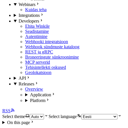
Webinars
Kuidas teha
Integrations
Developers
Ehita Winkile
Seadistamine
Autentimine
Webhooki integratsioon
Webhook sündmuste kataloog
REST ja gRPC
Broneeringute sünkroonimine
MCP serverid
Tehisintellekti oskused
Geolokatsioon
API
Releases
Overview
Application
Platform
RSS
Select theme
Select language
On this page