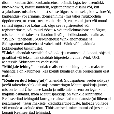
disaini, kaubamärki, kaubanimetust, brändi, logo, teenusemärki,
know-how’d, kasutusmudelit, registreerimata disaini või, kui
asjakohane, mistahes taotlust sellise õiguse saamiseks, know-how’d,
kaubandus- või ärinime, domeeninime (mis tahes riigikoodiga
tippdomeen, nt .com, .net, .co.th, .de, .fr, eu, .co.uk jne) või muud
sarnast õigust või kohustust, olgu see registreeritud või
registreerimata, või muud tööstus- või intellektuaalomandi õigust,
mis kehtib mis tahes territooriumil või jurisdiktsioonis maailmas.
”JSON”
tähendab JSON-ühendust Wink andmebaasi ja
Siduspartneri andmebaasi vahel, mida Wink võib pakkuda
kokkulepitud tingimustel.
”Link”
tähendab veebilehel või e-kirjas manustatud ikooni, objekti,
graafikat või teksti, mis sisaldab hüperteksti viidet Wink URL-
aadressile Siduspartneri veebisaidil.
“Müüjate tehing”
tähendab realiseeritud tehingut, kus maksete
vahendaja on kaupmees, kes kogub külaliselt otse broneeringu eest
makse.
“Realiseeritud tehing(ud)”
tähendab Siduspartneri veebisaidi(de)
ja/või rakenduse(te) külastaja broneeringut Majutuspakkuja juures,
mis on tehtud Ühenduse kaudu ja mille tulemusena on tegelikult
majutus osutatud, mida Majutuspakkuja on Winkile kinnitanud.
Realiseeritud tehinguid korrigeeritakse alati muudatuste (nt lühemad
peatumised), tagasimaksete, krediitkaardipettuste, halbade võlgade
või muude asjaolude tõttu. Tühistamised, mitteilmumised jms ei ole
kunagi Realiseeritud tehingud.