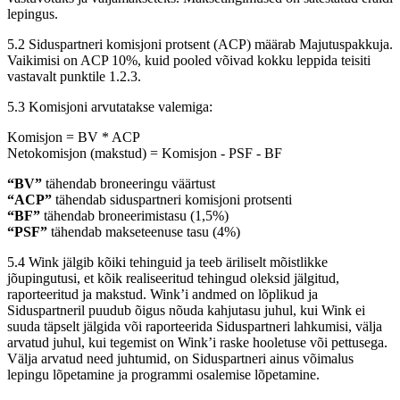
lepingus.
5.2 Siduspartneri komisjoni protsent (ACP) määrab Majutuspakkuja.
Vaikimisi on ACP 10%, kuid pooled võivad kokku leppida teisiti
vastavalt punktile 1.2.3.
5.3 Komisjoni arvutatakse valemiga:
Komisjon = BV * ACP
Netokomisjon (makstud) = Komisjon - PSF - BF
“BV”
tähendab broneeringu väärtust
“ACP”
tähendab siduspartneri komisjoni protsenti
“BF”
tähendab broneerimistasu (1,5%)
“PSF”
tähendab makseteenuse tasu (4%)
5.4 Wink jälgib kõiki tehinguid ja teeb äriliselt mõistlikke
jõupingutusi, et kõik realiseeritud tehingud oleksid jälgitud,
raporteeritud ja makstud. Wink’i andmed on lõplikud ja
Siduspartneril puudub õigus nõuda kahjutasu juhul, kui Wink ei
suuda täpselt jälgida või raporteerida Siduspartneri lahkumisi, välja
arvatud juhul, kui tegemist on Wink’i raske hooletuse või pettusega.
Välja arvatud need juhtumid, on Siduspartneri ainus võimalus
lepingu lõpetamine ja programmi osalemise lõpetamine.