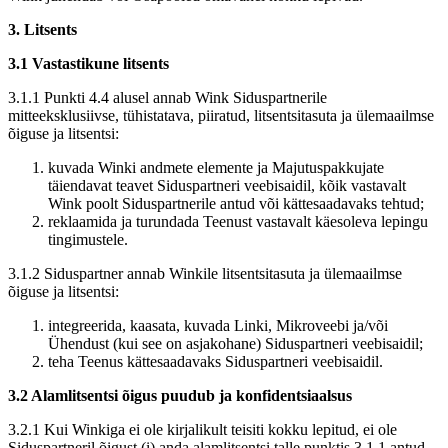
3. Litsents
3.1 Vastastikune litsents
3.1.1 Punkti 4.4 alusel annab Wink Siduspartnerile
mitteeksklusiivse, tühistatava, piiratud, litsentsitasuta ja ülemaailmse
õiguse ja litsentsi:
kuvada Winki andmete elemente ja Majutuspakkujate
täiendavat teavet Siduspartneri veebisaidil, kõik vastavalt
Wink poolt Siduspartnerile antud või kättesaadavaks tehtud;
reklaamida ja turundada Teenust vastavalt käesoleva lepingu
tingimustele.
3.1.2 Siduspartner annab Winkile litsentsitasuta ja ülemaailmse
õiguse ja litsentsi:
integreerida, kaasata, kuvada Linki, Mikroveebi ja/või
Ühendust (kui see on asjakohane) Siduspartneri veebisaidil;
teha Teenus kättesaadavaks Siduspartneri veebisaidil.
3.2 Alamlitsentsi õigus puudub ja konfidentsiaalsus
3.2.1 Kui Winkiga ei ole kirjalikult teisiti kokku lepitud, ei ole
Siduspartneril õigust (i) anda alamlitsentsi talle punktis 3.1.1 antud