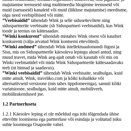
majutamise teenuseid ning multimeedia blogimise teenuseid või
muid (sarnaseid) kanaleid või muid (liikluse majutamise) meediume,
olgu need veebipõhised või mitte.
”Veebisaidid”
tähendab Wink ja selle sidusettevõtete ning
siduspartnerite veebisaite (sh Siduspartneri veebisaidid), kus Wink
toode ja teenus on kättesaadav.
”Winki konkurent”
tähendab mistahes Wink otsest või kaudset
konkurenti (välja arvatud Wink kontserni ettevõtted).
”Winki andmed”
tähendab Wink intellektuaalomandi õigusi ja
Sisu, mis on Siduspartnerile käesoleva lepingu alusel antud, ning
muud teavet, mida Wink aeg-ajalt omab või kasutab või mis on
Winki veebisaitidel või mida Wink Siduspartnerile kättesaadavaks
teeb (nt hinnad ja saadavus).
”Winki veebisaidid”
tähendab Wink veebisaite, sealhulgas, kuid
mitte ainult, Wink, traveliko.com ja kõiki kohalikke või
alternatiivseid versioone (mis tahes tippdomeeniga), samuti kõiki
variatsioone, sealhulgas, kuid mitte ainult, mobiiliveeb,
mobiilirakendused jne.
1.2 Partnerluseta
1.2.1 Käesolev leping ei ole mõeldud ega tohi tõlgendada ühise
ettevõtte loomisena ega partnerluse või esindaja ja volitatud isiku
suhte loomisega Osapoolte vahel.