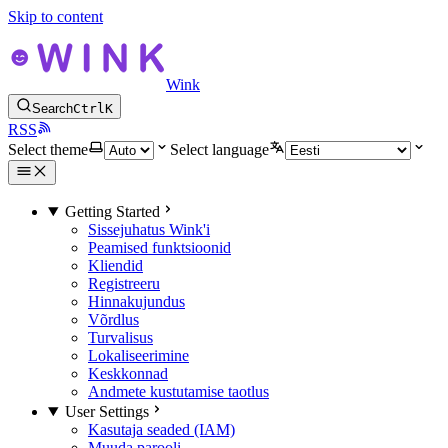
Skip to content
Wink
Search
Ctrl
K
RSS
Select theme
Select language
Getting Started
Sissejuhatus Wink'i
Peamised funktsioonid
Kliendid
Registreeru
Hinnakujundus
Võrdlus
Turvalisus
Lokaliseerimine
Keskkonnad
Andmete kustutamise taotlus
User Settings
Kasutaja seaded (IAM)
Muuda parooli