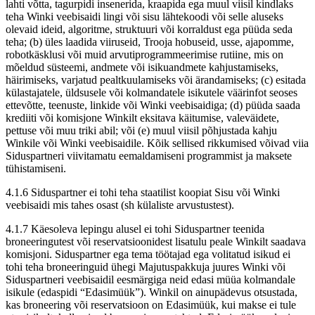
lahti võtta, tagurpidi insenerida, kraapida ega muul viisil kindlaks
teha Winki veebisaidi lingi või sisu lähtekoodi või selle aluseks
olevaid ideid, algoritme, struktuuri või korraldust ega püüda seda
teha; (b) üles laadida viiruseid, Trooja hobuseid, usse, ajapomme,
robotkäsklusi või muid arvutiprogrammeerimise rutiine, mis on
mõeldud süsteemi, andmete või isikuandmete kahjustamiseks,
häirimiseks, varjatud pealtkuulamiseks või ärandamiseks; (c) esitada
külastajatele, üldsusele või kolmandatele isikutele väärinfot seoses
ettevõtte, teenuste, linkide või Winki veebisaidiga; (d) püüda saada
krediiti või komisjone Winkilt eksitava käitumise, valeväidete,
pettuse või muu triki abil; või (e) muul viisil põhjustada kahju
Winkile või Winki veebisaidile. Kõik sellised rikkumised võivad viia
Siduspartneri viivitamatu eemaldamiseni programmist ja maksete
tühistamiseni.
4.1.6 Siduspartner ei tohi teha staatilist koopiat Sisu või Winki
veebisaidi mis tahes osast (sh külaliste arvustustest).
4.1.7 Käesoleva lepingu alusel ei tohi Siduspartner teenida
broneeringutest või reservatsioonidest lisatulu peale Winkilt saadava
komisjoni. Siduspartner ega tema töötajad ega volitatud isikud ei
tohi teha broneeringuid ühegi Majutuspakkuja juures Winki või
Siduspartneri veebisaidil eesmärgiga neid edasi müüa kolmandale
isikule (edaspidi “Edasimüük”). Winkil on ainupädevus otsustada,
kas broneering või reservatsioon on Edasimüük, kui makse ei tule