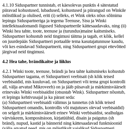
4.1.10 Siduspartner tunnistab, et käesolevas punktis 4 sätestatud
piiravad kohustused, lubadused, kohustused ja piirangud on Winkile
mõistlikud ja olulised, eriti (i) selleks, et Wink oleks nõus sõlmima
lepingu Siduspartneriga ja tegema Teenuse, Sisu ja Winki
intellektuaalomandi õigused Siduspartnerile kättesaadavaks, ning (ii)
Winki hea tahte, toote, teenuse ja (turundus)maine kaitsmiseks.
Siduspartner kohustub neid tingimusi täitma ja tagab, et kõik, kellel
on juurdepääs Siduspartneri portaalile tema kasutajatunnuse kaudu,
või kes esindavad Siduspartnerit, ning Siduspartneri grupi ettevõtted
järgivad neid tingimusi.
4.2 Hea tahe, brändikaitse ja liiklus
4.2.1 Winki toote, teenuse, brändi ja hea tahte kaitsmiseks kohustub
Siduspartner tagama, et Siduspartneri veebisait (sh kõik teised
veebisaidid, mis kuuluvad, on Siduspartneri või tema grupi kontrolli
all, välja arvatud Mikroveeb) on ja jääb piisavalt ja märkimisväärselt
erinevaks Winki veebisaidist (otsustab Wink). Siduspartner nõustub,
et lepingu kehtivusajal ja ka pärast seda:
(a) Siduspartneri veebisaidi välimus ja tunnetus (sh kõik teised
Siduspartneri omandis, kontrollis või majutuses olevad veebisaidid)
on selgelt ja märkimisväärselt erinev Winki veebisaidist, sealhulgas
värviskeem, kompositsioon, kirjatüübid, disain ja paigutus (sh
bränd), nupud, kastid ja bännerid ning kättesaadavad funktsioonid
(välja arvatud need, mis on mõistlikult vajalikud Siduspartneri