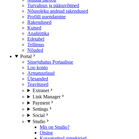
Turvalisus ja pääsuvõtmed
Nõusoleku andnud rakendused
Profiili uuendamine
Rakendused
Kutsed
Analüütika
Edetabel
Tellimus
Nõuded
Portal
Sissejuhatus Portaalisse
Loo konto
Armatuurlaud
Ülesanded
Teavitused
Extranet
Link Manager
Payment
Settings
Social
Studio
Mis on Studio?
Otsing
Kuraatoritud nimekirjad