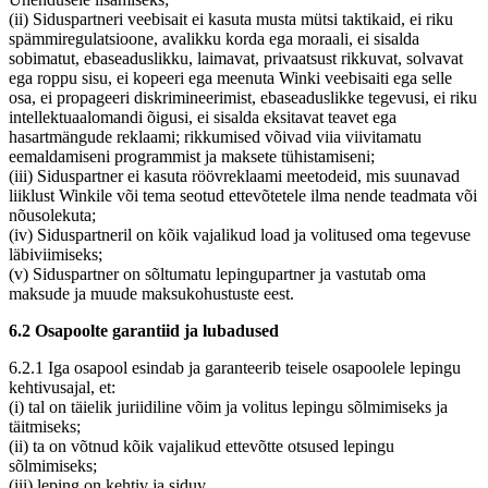
(ii) Siduspartneri veebisait ei kasuta musta mütsi taktikaid, ei riku
spämmiregulatsioone, avalikku korda ega moraali, ei sisalda
sobimatut, ebaseaduslikku, laimavat, privaatsust rikkuvat, solvavat
ega roppu sisu, ei kopeeri ega meenuta Winki veebisaiti ega selle
osa, ei propageeri diskrimineerimist, ebaseaduslikke tegevusi, ei riku
intellektuaalomandi õigusi, ei sisalda eksitavat teavet ega
hasartmängude reklaami; rikkumised võivad viia viivitamatu
eemaldamiseni programmist ja maksete tühistamiseni;
(iii) Siduspartner ei kasuta röövreklaami meetodeid, mis suunavad
liiklust Winkile või tema seotud ettevõtetele ilma nende teadmata või
nõusolekuta;
(iv) Siduspartneril on kõik vajalikud load ja volitused oma tegevuse
läbiviimiseks;
(v) Siduspartner on sõltumatu lepingupartner ja vastutab oma
maksude ja muude maksukohustuste eest.
6.2 Osapoolte garantiid ja lubadused
6.2.1 Iga osapool esindab ja garanteerib teisele osapoolele lepingu
kehtivusajal, et:
(i) tal on täielik juriidiline võim ja volitus lepingu sõlmimiseks ja
täitmiseks;
(ii) ta on võtnud kõik vajalikud ettevõtte otsused lepingu
sõlmimiseks;
(iii) leping on kehtiv ja siduv.