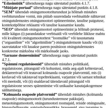
”Edasimüük”
tähendusega nagu sätestatud punktis 4.1.7.
“Müüjate portaal”
tähendusega nagu sätestatud punktis 4.1.8.
”SEM”
tähendab otsingumootoriturundust ja hõlmab mistahes
veebiturunduse vormi, mis püüab suurendada veebisaitide nähtavust
otsingutulemustes otsingumootori optimeerimise, tasulise paigutuse,
kontekstipõhise reklaami või tasulise kaasamise kaudu.
”SEO”
tähendab otsingumootori optimeerimist ja hõlmab protsessi,
mille käigus (i) parandatakse veebisaidi või veebilehe liikluse mahtu
või kvaliteeti otsingumootoritest “loomulike” või tasustamata
(“orgaaniliste” või “algoritmiliste”) otsingutulemuste kaudu või (ii)
saavutatakse või luuakse parem positsioon otsingutulemustes
konkreetse märksõna või märksõnade jaoks.
“Sarnane domeeninimi”
tähendusega nagu sätestatud punktis
4.7.1.
”Spämmi regulatsioonid”
tähendab mistahes poliitikaid,
regulatsioone, piiranguid või kohustusi, mida aeg-ajalt kehtestavad,
deklareerivad või teatavad kolmanda osapoole platvormid, mis (i)
keelavad või takistavad topeltreklaami, varjamist või sarnast tehnikat
või meetodit, või (ii) sisaldavad täiendavaid piiranguid või
regulatsioone seoses spämmimise või unikaalse kasutajakogemuse
säilitamisega.
”Kolmanda osapoole platvormid”
tähendab mistahes (kolmanda
osapoole) otsingumootorit (turundusteenuse pakkujat),
metaotsingumootorit, otsingumootori roomajaid, reiside otsingusaite,
hinnavõrdlussaite, sotsiaalvõrgustikke, brausereid, sisu jagamise ja