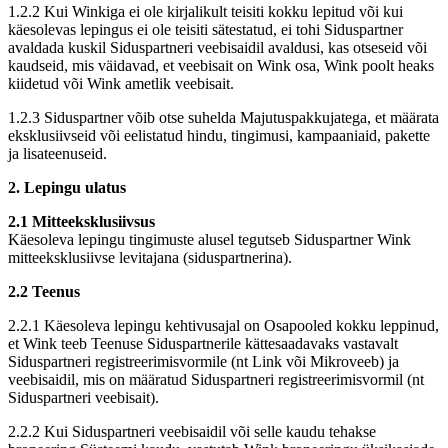
1.2.2 Kui Winkiga ei ole kirjalikult teisiti kokku lepitud või kui
käesolevas lepingus ei ole teisiti sätestatud, ei tohi Siduspartner
avaldada kuskil Siduspartneri veebisaidil avaldusi, kas otseseid või
kaudseid, mis väidavad, et veebisait on Wink osa, Wink poolt heaks
kiidetud või Wink ametlik veebisait.
1.2.3 Siduspartner võib otse suhelda Majutuspakkujatega, et määrata
eksklusiivseid või eelistatud hindu, tingimusi, kampaaniaid, pakette
ja lisateenuseid.
2. Lepingu ulatus
2.1 Mitteeksklusiivsus
Käesoleva lepingu tingimuste alusel tegutseb Siduspartner Wink
mitteeksklusiivse levitajana (siduspartnerina).
2.2 Teenus
2.2.1 Käesoleva lepingu kehtivusajal on Osapooled kokku leppinud,
et Wink teeb Teenuse Siduspartnerile kättesaadavaks vastavalt
Siduspartneri registreerimisvormile (nt Link või Mikroveeb) ja
veebisaidil, mis on määratud Siduspartneri registreerimisvormil (nt
Siduspartneri veebisait).
2.2.2 Kui Siduspartneri veebisaidil või selle kaudu tehakse