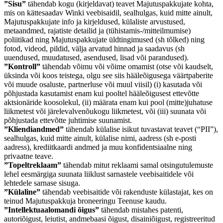
”Sisu”
tähendab kogu (kirjeldavat) teavet Majutuspakkujate kohta,
mis on kättesaadav Winki veebisaidil, sealhulgas, kuid mitte ainult,
Majutuspakkujate info ja kirjeldused, külaliste arvustused,
metaandmed, rajatiste detailid ja (tühistamis-/mitteilmumise)
poliitikad ning Majutuspakkujate üldtingimused (sh tõlked) ning
fotod, videod, pildid, välja arvatud hinnad ja saadavus (sh
uuendused, muudatused, asendused, lisad või parandused).
”Kontroll”
tähendab võimu või võime omamist (otse või kaudselt,
üksinda või koos teistega, olgu see siis hääleõigusega väärtpaberite
või muude osaluste, partnerluse või muul viisil) (i) kasutada või
põhjustada kasutamist enam kui pooltel hääleõigusest ettevõtte
aktsionäride koosolekul, (ii) määrata enam kui pool (mitte)juhatuse
liikmetest või järelevalvenõukogu liikmetest, või (iii) suunata või
põhjustada ettevõtte juhtimise suunamist.
”Kliendiandmed”
tähendab külalise isikut tuvastavat teavet (“PII”),
sealhulgas, kuid mitte ainult, külalise nimi, aadress (sh e-posti
aadress), krediitkaardi andmed ja muu konfidentsiaalne ning
privaatne teave.
”Topeltreklaam”
tähendab mitut reklaami samal otsingutulemuste
lehel eesmärgiga suunata liiklust sarnastele veebisaitidele või
lehtedele sarnase sisuga.
”Külaline”
tähendab veebisaitide või rakenduste külastajat, kes on
teinud Majutuspakkuja broneeringu Teenuse kaudu.
”Intellektuaalomandi õigus”
tähendab mistahes patenti,
autoriõigust, leiutist, andmebaasi õigust, disainiõigust, registreeritud