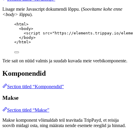
Lisage meie Javascript dokumendi lõppu. (
Soovitame kohe enne
<body> lõppu
).
<
html
>
<
body
>
<
script
src
=
"
https://elements.trippay.io/eleme
</
body
>
</
html
>
Teie sait on nüüd valmis ja suudab kuvada meie veebikomponente.
Komponendid
Section titled “Komponendid”
Makse
Section titled “Makse”
Makse komponent võimaldab teil teavitada TripPayd, et reisija
soovib midagi osta, ning määrata nende esemete reeglid ja hinnad.