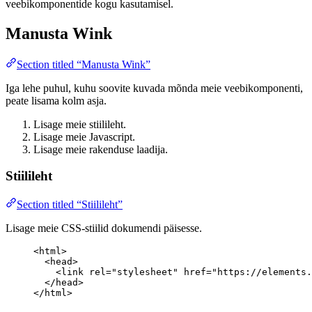
veebikomponentide kogu kasutamisel.
Manusta Wink
Section titled “Manusta Wink”
Iga lehe puhul, kuhu soovite kuvada mõnda meie veebikomponenti,
peate lisama kolm asja.
Lisage meie stiilileht.
Lisage meie Javascript.
Lisage meie rakenduse laadija.
Stiilileht
Section titled “Stiilileht”
Lisage meie CSS-stiilid dokumendi päisesse.
<
html
>
<
head
>
<
link
rel
=
"
stylesheet
"
href
=
"
https://elements.
</
head
>
</
html
>