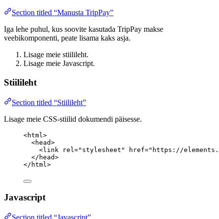
Section titled “Manusta TripPay”
Iga lehe puhul, kus soovite kasutada TripPay makse
veebikomponenti, peate lisama kaks asja.
Lisage meie stiilileht.
Lisage meie Javascript.
Stiilileht
Section titled “Stiilileht”
Lisage meie CSS-stiilid dokumendi päisesse.
<
html
>
<
head
>
<
link
rel
=
"
stylesheet
"
href
=
"
https://elements.
</
head
>
</
html
>
Javascript
Section titled “Javascript”