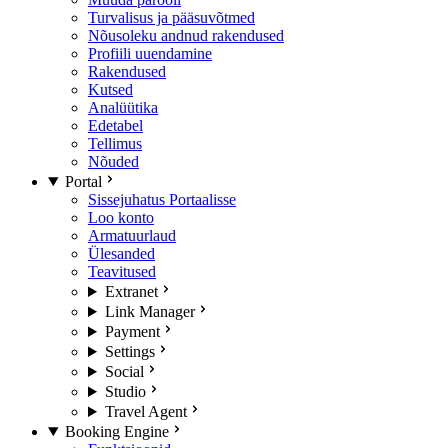
Turvalisus ja pääsuvõtmed
Nõusoleku andnud rakendused
Profiili uuendamine
Rakendused
Kutsed
Analüütika
Edetabel
Tellimus
Nõuded
Portal
Sissejuhatus Portaalisse
Loo konto
Armatuurlaud
Ülesanded
Teavitused
Extranet
Link Manager
Payment
Settings
Social
Studio
Travel Agent
Booking Engine