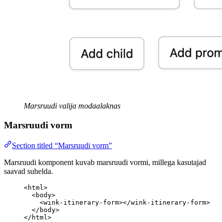
Marsruudi valija modaalaknas
Marsruudi vorm
Section titled “Marsruudi vorm”
Marsruudi komponent kuvab marsruudi vormi, millega kasutajad
saavad suhelda.
<
html
>
<
body
>
<
wink-itinerary-form
></
wink-itinerary-form
>
</
body
>
</
html
>