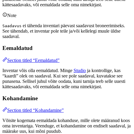
kättesaadavaks, või eemaldada selle oma nimekirjast.
Note
ei tähenda inventari päevast saadavust broneerimiseks.
Saadavus
See tähendab, et inventar pole teile ja/või kellelegi muule üldse
saadaval.
Eemaldatud
Section titled “Eemaldatud”
Inventar võis olla eemaldatud. Minge
Studio
ja kontrollige, kas
“kaardi” olek on saadaval. Kui see pole saadaval, kuvatakse see
punasena. Sellisel juhul võite oodata, kuni tarnija teeb selle uuesti
kättesaadavaks, või eemaldada selle oma nimekirjast.
Kohandamine
Section titled “Kohandamine”
Võisite kogemata eemaldada kohanduse, mille olete määranud koos
oma inventariga. Veenduge, et kohandamine on endiselt saadaval, ja
määrake uus, kui mõni puudub.