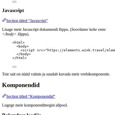
Javascript
Section titled “Javascript”
Lisage meie Javascript dokumendi lõppu. (
Soovitame kohe enne
</body> lõppu
).
<
html
>
<
body
>
<
script
src
=
"
https://elements.wink.travel/elem
</
body
>
</
html
>
Teie sait on nüüd valmis ja suudab kuvada meie veebikomponente.
Komponendid
Section titled “Komponendid”
Lugege meie komponenditeegist allpool.