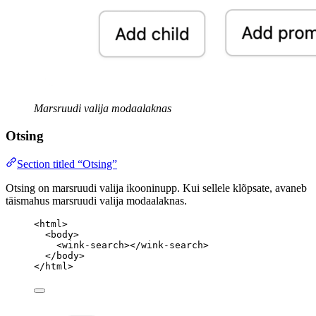
Marsruudi valija modaalaknas
Otsing
Section titled “Otsing”
Otsing on marsruudi valija ikooninupp. Kui sellele klõpsate, avaneb
täismahus marsruudi valija modaalaknas.
<
html
>
<
body
>
<
wink-search
></
wink-search
>
</
body
>
</
html
>