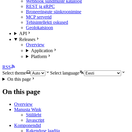
Webhook sündmuste kataloog
REST ja gRPC
Broneeringute sünkroonimine
MCP serverid
Tehisintellekti oskused
Geolokatsioon
API
Releases
Overview
Application
Platform
RSS
Select theme
Select language
On this page
On this page
Overview
Manusta Wink
Stiilileht
Javascript
Komponendid
Rakenduse laadija