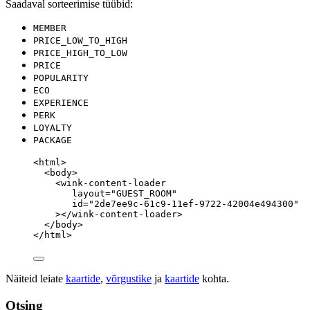
Saadaval sorteerimise tüübid:
MEMBER
PRICE_LOW_TO_HIGH
PRICE_HIGH_TO_LOW
PRICE
POPULARITY
ECO
EXPERIENCE
PERK
LOYALTY
PACKAGE
<
html
>
<
body
>
<
wink-content-loader
layout
=
"
GUEST_ROOM
"
id
=
"
2de7ee9c-61c9-11ef-9722-42004e494300
"
></
wink-content-loader
>
</
body
>
</
html
>
Näiteid leiate
kaartide
,
võrgustike
ja
kaartide
kohta.
Otsing