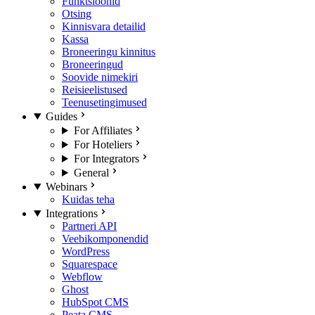
Funktsioonid
Otsing
Kinnisvara detailid
Kassa
Broneeringu kinnitus
Broneeringud
Soovide nimekiri
Reisieelistused
Teenusetingimused
Guides
For Affiliates
For Hoteliers
For Integrators
General
Webinars
Kuidas teha
Integrations
Partneri API
Veebikomponendid
WordPress
Squarespace
Webflow
Ghost
HubSpot CMS
Peata CMS