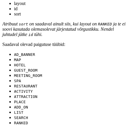
layout
id
sort
Atribuut
on saadaval ainult siis, kui layout on
ja te ei
sort
RANKED
soovi kasutada olemasolevat järjestatud võrgustikku. Nendel
juhtudel jätke
tühi.
id
Saadaval olevad paigutuse tüübid:
AD_BANNER
MAP
HOTEL
GUEST_ROOM
MEETING_ROOM
SPA
RESTAURANT
ACTIVITY
ATTRACTION
PLACE
ADD_ON
LIST
SEARCH
RANKED