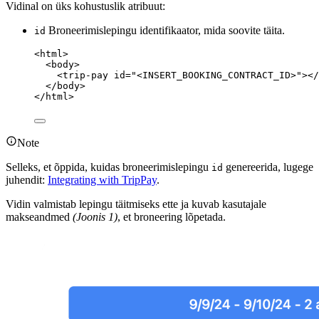
Vidinal on üks kohustuslik atribuut:
Broneerimislepingu identifikaator, mida soovite täita.
id
<
html
>
<
body
>
<
trip-pay
id
=
"
<
INSERT_BOOKING_CONTRACT_ID>
"
></
</
body
>
</
html
>
Note
Selleks, et õppida, kuidas broneerimislepingu
genereerida, lugege
id
juhendit:
Integrating with TripPay
.
Vidin valmistab lepingu täitmiseks ette ja kuvab kasutajale
makseandmed
(Joonis 1)
, et broneering lõpetada.