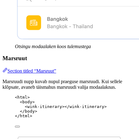
Otsingu modaalaken koos tulemustega
Marsruut
Section titled “Marsruut”
Marsruudi nupp kuvab nupul praeguse marsruudi. Kui sellele
klõpsate, avaneb täismahus marsruudi valija modaalaknas.
<
html
>
<
body
>
<
wink-itinerary
></
wink-itinerary
>
</
body
>
</
html
>