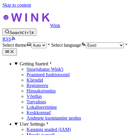
Skip to content
Wink
Search
Ctrl
K
RSS
Select theme
Select language
Getting Started
Sissejuhatus Wink'i
Peamised funktsioonid
Kliendid
Registreeru
Hinnakujundus
Võrdlus
Turvalisus
Lokaliseerimine
Keskkonnad
Andmete kustutamise taotlus
User Settings
Kasutaja seaded (IAM)
Muuda parooli