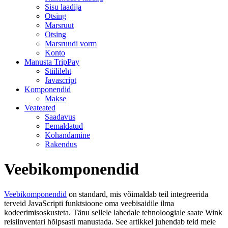
Sisu laadija
Otsing
Marsruut
Otsing
Marsruudi vorm
Konto
Manusta TripPay
Stiilileht
Javascript
Komponendid
Makse
Veateated
Saadavus
Eemaldatud
Kohandamine
Rakendus
Veebikomponendid
Veebikomponendid
on standard, mis võimaldab teil integreerida
terveid JavaScripti funktsioone oma veebisaidile ilma
kodeerimisoskusteta. Tänu sellele lahedale tehnoloogiale saate Wink
reisiinventari hõlpsasti manustada. See artikkel juhendab teid meie