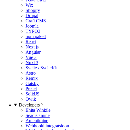
Wix
Shopify
Drupal
Craft CMS
Joomla
TYPO3
npm pakett
React
Next.js
Angular
Vue 3
Nuxt 3
Svelte / SvelteKit
Astro
Remix
Gatsby
Preact
SolidJS
Qwik
Developers
Ehita Winkile
Seadistamine
Autentimine
Webhooki integratsioon