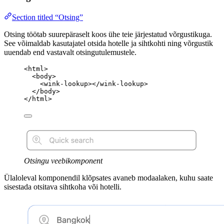
Section titled “Otsing”
Otsing töötab suurepäraselt koos ühe teie järjestatud võrgustikuga.
See võimaldab kasutajatel otsida hotelle ja sihtkohti ning võrgustik
uuendab end vastavalt otsingutulemustele.
<
html
>
<
body
>
<
wink-lookup
></
wink-lookup
>
</
body
>
</
html
>
Otsingu veebikomponent
Ülaloleval komponendil klõpsates avaneb modaalaken, kuhu saate
sisestada otsitava sihtkoha või hotelli.