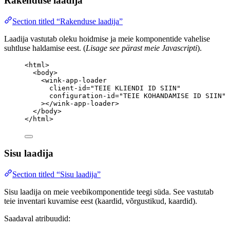
Rakenduse laadija
Section titled “Rakenduse laadija”
Laadija vastutab oleku hoidmise ja meie komponentide vahelise
suhtluse haldamise eest. (
Lisage see pärast meie Javascripti
).
<
html
>
<
body
>
<
wink-app-loader
client-id
=
"
TEIE KLIENDI ID SIIN
"
configuration-id
=
"
TEIE KOHANDAMISE ID SIIN
"
></
wink-app-loader
>
</
body
>
</
html
>
Sisu laadija
Section titled “Sisu laadija”
Sisu laadija on meie veebikomponentide teegi süda. See vastutab
teie inventari kuvamise eest (kaardid, võrgustikud, kaardid).
Saadaval atribuudid: