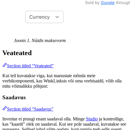
Joonis 1. Näidis maksevorm
Veateated
Section titled “Veateated”
Kui teil kuvatakse viga, kui manustate mõnda meie
veebikomponenti, kas WinkLinksis või oma veebisaidil, võib olla
mitu võimalikku põhjust:
Saadavus
Section titled “Saadavus”
Inventar ei pruugi enam saadaval olla. Minge
Studio
ja kontrollige,
kas “kaardi” olek on saadaval. Kui see pole saadaval, kuvatakse see
punasena. Sellisel juhul võite oodata, kuni tarnija teeb selle uuesti