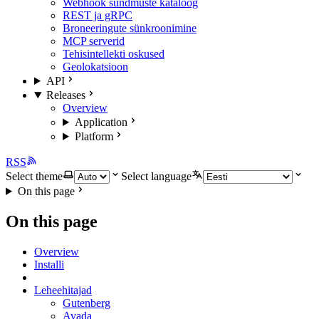
Webhook sündmuste kataloog
REST ja gRPC
Broneeringute sünkroonimine
MCP serverid
Tehisintellekti oskused
Geolokatsioon
API
Releases
Overview
Application
Platform
RSS
Select theme
Select language
On this page
On this page
Overview
Installi
Leheehitajad
Gutenberg
Avada