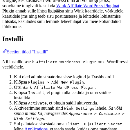
Kõigile, kes kasutavad WordPressi oma äri või blogi jaoks,
soovitame tungivalt kasutada
Wink Affiliate WordPress Pluginat
.
Plugin annab sulle lihtsa ligipääsu sinu Wink kaartidele, võrkudele,
kaartidele jms ning teeb sisu postitustesse ja lehtedele lohistamise
lihtsaks, kasutades sinu lemmik leheehitajat või meie kohandatud
lühikoode.
Installi
Section titled “Installi”
Nii installid
oma WordPressi
Wink Affiliate WordPress Plugin
veebilehele.
Kui oled administraatorina sisse logitud ja Dashboardil.
Klõpsa
.
Plugins > Add New Plugin
Otsi
.
Wink Affiliate WordPress Plugin
Klõpsa
, et plugin alla laadida ja oma saidile
Install
installida.
Klõpsa
, et plugin saidil aktiveerida.
Activate
Aktiveerimine suunab sind
lehele.
Sa võid
Wink Settings
sinna minna ka, navigeerides
Appearance > Customize >
.
Wink Settings
Sul palutakse sisestada oma
ja
.
Client ID
Client Secret
Mine
Applications
, et teada saada, kuidas oma mandaate