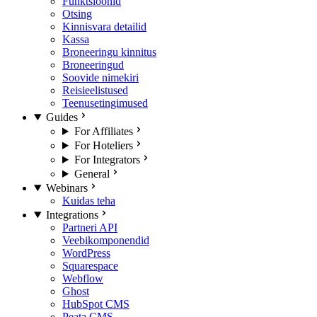
Funktsioonid
Otsing
Kinnisvara detailid
Kassa
Broneeringu kinnitus
Broneeringud
Soovide nimekiri
Reisieelistused
Teenusetingimused
Guides
For Affiliates
For Hoteliers
For Integrators
General
Webinars
Kuidas teha
Integrations
Partneri API
Veebikomponendid
WordPress
Squarespace
Webflow
Ghost
HubSpot CMS
Peata CMS