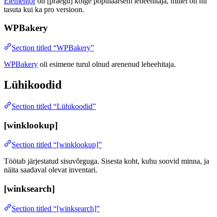
Elementor
on [praegu] kõige populaarsem leheehitaja, millel on nii
tasuta kui ka pro versioon.
WPBakery
Section titled “WPBakery”
WPBakery
oli esimene turul olnud arenenud leheehitaja.
Lühikoodid
Section titled “Lühikoodid”
[winklookup]
Section titled “[winklookup]”
Töötab järjestatud sisuvõrguga. Sisesta koht, kuhu soovid minna, ja
näita saadaval olevat inventari.
[winksearch]
Section titled “[winksearch]”