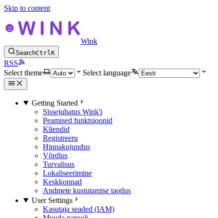
Skip to content
Wink
Search
Ctrl
K
RSS
Select theme
Select language
Getting Started
Sissejuhatus Wink'i
Peamised funktsioonid
Kliendid
Registreeru
Hinnakujundus
Võrdlus
Turvalisus
Lokaliseerimine
Keskkonnad
Andmete kustutamise taotlus
User Settings
Kasutaja seaded (IAM)
Muuda parooli