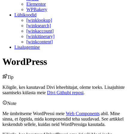
Elementor
WPBakery
Lühikoodid
[winklookup]
[winksearch]
[winkaccount]
[winkitinerary]
[winkcontent]
Lisalugemine
WordPress
Tip
Kõigile, kes kasutavad Divi leheehitajat, oleme toeks. Lisajuhiste
saamiseks külasta meie
Divi Githubi reposi
.
Note
Me ümbritseme WordPressi meie
Web Components
abil. Mine
sinna, et õppida, mida komponendid teha suudavad. See artikkel
keskendub sellele, kuidas neid WordPressiga kasutada.