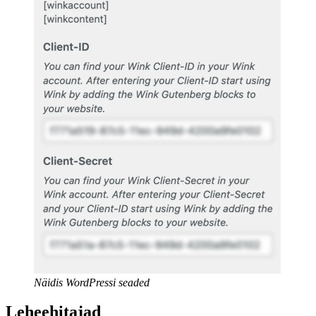
Näidis WordPressi seaded
Leheehitajad