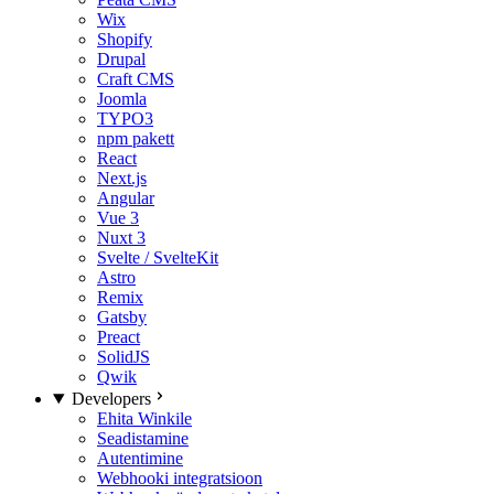
Wix
Shopify
Drupal
Craft CMS
Joomla
TYPO3
npm pakett
React
Next.js
Angular
Vue 3
Nuxt 3
Svelte / SvelteKit
Astro
Remix
Gatsby
Preact
SolidJS
Qwik
Developers
Ehita Winkile
Seadistamine
Autentimine
Webhooki integratsioon