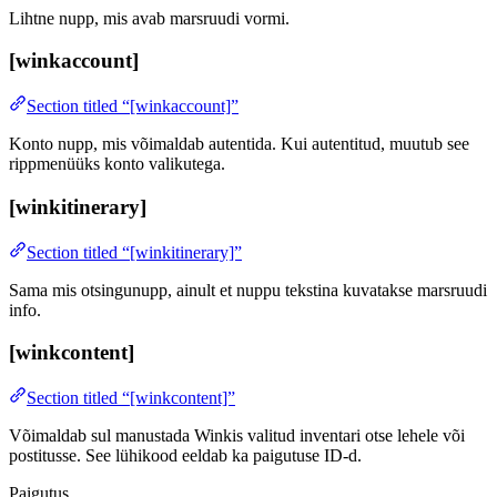
Lihtne nupp, mis avab marsruudi vormi.
[winkaccount]
Section titled “[winkaccount]”
Konto nupp, mis võimaldab autentida. Kui autentitud, muutub see
rippmenüüks konto valikutega.
[winkitinerary]
Section titled “[winkitinerary]”
Sama mis otsingunupp, ainult et nuppu tekstina kuvatakse marsruudi
info.
[winkcontent]
Section titled “[winkcontent]”
Võimaldab sul manustada Winkis valitud inventari otse lehele või
postitusse. See lühikood eeldab ka paigutuse ID-d.
Paigutus