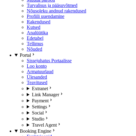
Turvalisus ja pääsuvõtmed
Nõusoleku andnud rakendused
Profiili uuendamine
Rakendused
Kutsed
Analüütika
Edetabel
Tellimus
Nõuded
Portal
Sissejuhatus Portaalisse
Loo konto
Armatuurlaud
Ülesanded
Teavitused
Extranet
Link Manager
Payment
Settings
Social
Studio
Travel Agent
Booking Engine