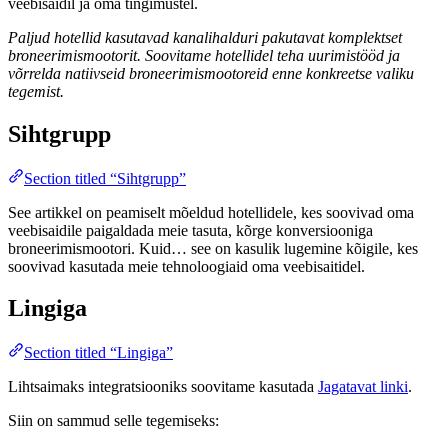
veebisaidil ja oma tingimustel.
Paljud hotellid kasutavad kanalihalduri pakutavat komplektset
broneerimismootorit. Soovitame hotellidel teha uurimistööd ja
võrrelda natiivseid broneerimismootoreid enne konkreetse valiku
tegemist.
Sihtgrupp
Section titled “Sihtgrupp”
See artikkel on peamiselt mõeldud hotellidele, kes soovivad oma
veebisaidile paigaldada meie tasuta, kõrge konversiooniga
broneerimismootori. Kuid… see on kasulik lugemine kõigile, kes
soovivad kasutada meie tehnoloogiaid oma veebisaitidel.
Lingiga
Section titled “Lingiga”
Lihtsaimaks integratsiooniks soovitame kasutada
Jagatavat linki
.
Siin on sammud selle tegemiseks: