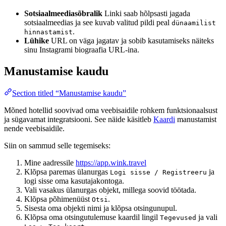
Sotsiaalmeediasõbralik
Linki saab hõlpsasti jagada
sotsiaalmeedias ja see kuvab valitud pildi peal
dünaamilist
.
hinnastamist
Lühike
URL on väga jagatav ja sobib kasutamiseks näiteks
sinu Instagrami biograafia URL-ina.
Manustamise kaudu
Section titled “Manustamise kaudu”
Mõned hotellid soovivad oma veebisaidile rohkem funktsionaalsust
ja sügavamat integratsiooni. See näide käsitleb
Kaardi
manustamist
nende veebisaidile.
Siin on sammud selle tegemiseks:
Mine aadressile
https://app.wink.travel
Klõpsa paremas ülanurgas
ja
Logi sisse / Registreeru
logi sisse oma kasutajakontoga.
Vali vasakus ülanurgas objekt, millega soovid töötada.
Klõpsa põhimenüüst
.
Otsi
Sisesta oma objekti nimi ja klõpsa otsingunupul.
Klõpsa oma otsingutulemuse kaardil lingil
ja vali
Tegevused