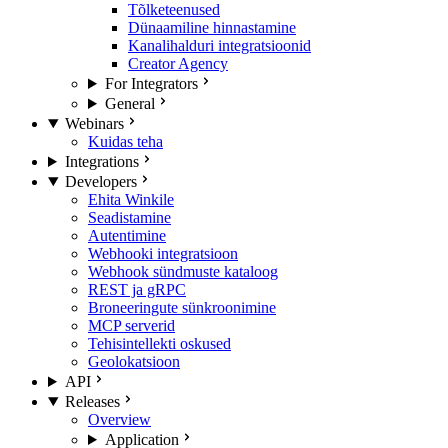
Tõlketeenused
Dünaamiline hinnastamine
Kanalihalduri integratsioonid
Creator Agency
For Integrators
General
Webinars
Kuidas teha
Integrations
Developers
Ehita Winkile
Seadistamine
Autentimine
Webhooki integratsioon
Webhook sündmuste kataloog
REST ja gRPC
Broneeringute sünkroonimine
MCP serverid
Tehisintellekti oskused
Geolokatsioon
API
Releases
Overview
Application