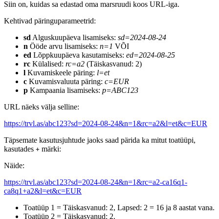
Siin on, kuidas sa edastad oma marsruudi koos URL-iga.
Kehtivad päringuparameetrid:
sd
Alguskuupäeva lisamiseks:
sd=2024-08-24
n
Ööde arvu lisamiseks:
n=1
VÕI
ed
Lõppkuupäeva kasutamiseks:
ed=2024-08-25
rc
Külalised:
rc=a2
(Täiskasvanud: 2)
l
Kuvamiskeele päring:
l=et
c
Kuvamisvaluuta päring:
c=EUR
p
Kampaania lisamiseks:
p=ABC123
URL näeks välja selline:
https://trvl.as/abc123?sd=2024-08-24&n=1&rc=a2&l=et&c=EUR
Täpsemate kasutusjuhtude jaoks saad pärida ka mitut toatüüpi,
kasutades
märki:
+
Näide:
https://trvl.as/abc123?sd=2024-08-24&n=1&rc=a2-ca16q1-
ca8q1+a2&l=et&c=EUR
Toatüüp 1 = Täiskasvanud: 2, Lapsed: 2 = 16 ja 8 aastat vana.
Toatüüp 2 = Täiskasvanud: 2.