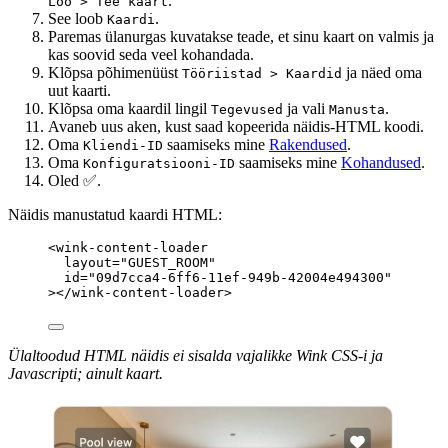
.
Loo > Tee kaart
See loob
.
Kaardi
Paremas ülanurgas kuvatakse teade, et sinu kaart on valmis ja
kas soovid seda veel kohandada.
Klõpsa põhimenüüst
ja näed oma
Tööriistad > Kaardid
uut kaarti.
Klõpsa oma kaardil lingil
ja vali
.
Tegevused
Manusta
Avaneb uus aken, kust saad kopeerida näidis-HTML koodi.
Oma
saamiseks mine
Rakendused
.
Kliendi-ID
Oma
saamiseks mine
Kohandused
.
Konfiguratsiooni-ID
Oled ✅.
Näidis manustatud kaardi HTML:
<
wink-content-loader
layout
=
"
GUEST_ROOM
"
id
=
"
09d7cca4-6ff6-11ef-949b-42004e494300
"
></
wink-content-loader
>
Ülaltoodud HTML näidis ei sisalda vajalikke Wink CSS-i ja
Javascripti; ainult kaart.