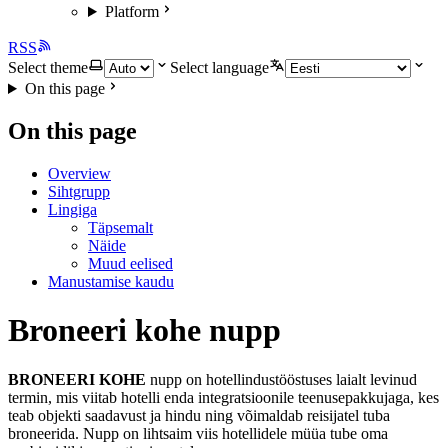
Platform
RSS
Select theme
Select language
On this page
On this page
Overview
Sihtgrupp
Lingiga
Täpsemalt
Näide
Muud eelised
Manustamise kaudu
Broneeri kohe nupp
BRONEERI KOHE
nupp on hotellindustööstuses laialt levinud
termin, mis viitab hotelli enda integratsioonile teenusepakkujaga, kes
teab objekti saadavust ja hindu ning võimaldab reisijatel tuba
broneerida. Nupp on lihtsaim viis hotellidele müüa tube oma