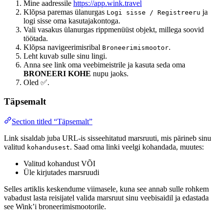
Mine aadressile
https://app.wink.travel
Klõpsa paremas ülanurgas
ja
Logi sisse / Registreeru
logi sisse oma kasutajakontoga.
Vali vasakus ülanurgas rippmenüüst objekt, millega soovid
töötada.
Klõpsa navigeerimisribal
.
Broneerimismootor
Leht kuvab sulle sinu lingi.
Anna see link oma veebimeistrile ja kasuta seda oma
BRONEERI KOHE
nupu jaoks.
Oled ✅.
Täpsemalt
Section titled “Täpsemalt”
Link sisaldab juba URL-is sisseehitatud marsruuti, mis pärineb sinu
valitud
. Saad oma linki veelgi kohandada, muutes:
kohandusest
Valitud kohandust VÕI
Üle kirjutades marsruudi
Selles artiklis keskendume viimasele, kuna see annab sulle rohkem
vabadust lasta reisijatel valida marsruut sinu veebisaidil ja edastada
see Wink’i broneerimismootorile.