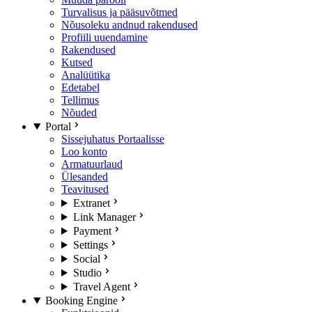
Turvalisus ja pääsuvõtmed
Nõusoleku andnud rakendused
Profiili uuendamine
Rakendused
Kutsed
Analüütika
Edetabel
Tellimus
Nõuded
Portal
Sissejuhatus Portaalisse
Loo konto
Armatuurlaud
Ülesanded
Teavitused
Extranet
Link Manager
Payment
Settings
Social
Studio
Travel Agent
Booking Engine