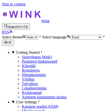
Skip to content
Wink
Search
Ctrl
K
RSS
Select theme
Select language
Getting Started
Sissejuhatus Wink'i
Peamised funktsioonid
Kliendid
Registreeru
Hinnakujundus
Võrdlus
Turvalisus
Lokaliseerimine
Keskkonnad
Andmete kustutamise taotlus
User Settings
Kasutaja seaded (IAM)
Muuda parooli