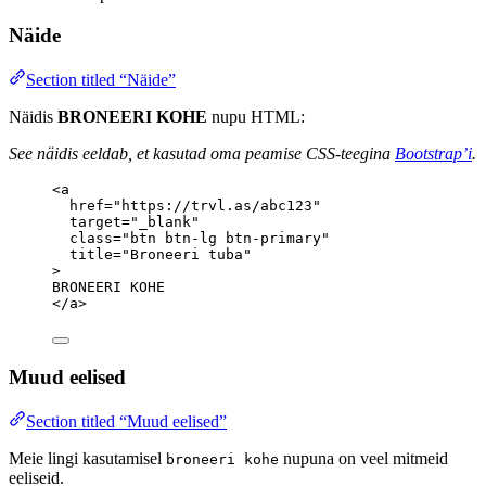
Näide
Section titled “Näide”
Näidis
BRONEERI KOHE
nupu HTML:
See näidis eeldab, et kasutad oma peamise CSS-teegina
Bootstrap’i
.
<
a
href
=
"
https://trvl.as/abc123
"
target
=
"
_blank
"
class
=
"
btn btn-lg btn-primary
"
title
=
"
Broneeri tuba
"
>
BRONEERI KOHE
</
a
>
Muud eelised
Section titled “Muud eelised”
Meie lingi kasutamisel
nupuna on veel mitmeid
broneeri kohe
eeliseid.