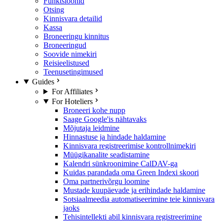
Funktsioonid
Otsing
Kinnisvara detailid
Kassa
Broneeringu kinnitus
Broneeringud
Soovide nimekiri
Reisieelistused
Teenusetingimused
Guides
For Affiliates
For Hoteliers
Broneeri kohe nupp
Saage Google'is nähtavaks
Mõjutaja leidmine
Hinnastuse ja hindade haldamine
Kinnisvara registreerimise kontrollnimekiri
Müügikanalite seadistamine
Kalendri sünkroonimine CalDAV-ga
Kuidas parandada oma Green Indexi skoori
Oma partnerivõrgu loomine
Mustade kuupäevade ja erihindade haldamine
Sotsiaalmeedia automatiseerimine teie kinnisvara
jaoks
Tehisintellekti abil kinnisvara registreerimine