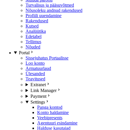
Turvalisus ja pääsuvõtmed
Nõusoleku andnud rakendused
Profiili uuendamine
Rakendused
Kutsed
Analüütika
Edetabel
Tellimus
Nõuded
Portal
Sissejuhatus Portaalisse
Loo konto
Armatuurlaud
Ülesanded
Teavitused
Extranet
Link Manager
Payment
Settings
Panga kontod
Konto haldamine
Veebipresents
Agentuuri esindamine
Halduse kasutajad