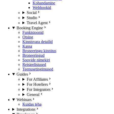
Kohandamine
Webhookid
Social
Studio
Travel Agent
Booking Engine
Funktsioonid
Otsing
Kinnisvara detailid
Kassa
Broneeringu kinnitus
Broneeringud
Soovide nimekiri
Reisieelistused
Teenusetingimused
Guides
For Affiliates
For Hoteliers
For Integrators
General
Webinars
Kuidas teha
Integrations