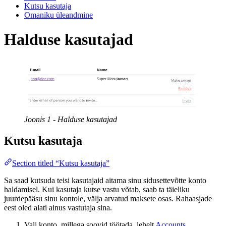
Kutsu kasutaja
Omaniku üleandmine
Halduse kasutajad
Joonis 1 - Halduse kasutajad
Kutsu kasutaja
Section titled “Kutsu kasutaja”
Sa saad kutsuda teisi kasutajaid aitama sinu sidusettevõtte konto
haldamisel. Kui kasutaja kutse vastu võtab, saab ta täieliku
juurdepääsu sinu kontole, välja arvatud maksete osas. Rahaasjade
eest oled alati ainus vastutaja sina.
Vali konto, millega soovid töötada, lehelt
Accounts
.