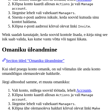
Klõpsa konto kaardi allosas
ja vali
Actions
Manage
.
account
Järgmise lehelt vali vahekaart
.
Managers
Sisesta e-posti aadress isikule, keda soovid kutsuda sinu
kontot haldama.
Klõpsa e-posti aadressi kõrval olevat linki
.
Invite
Wink saadab kasutajale, keda soovid kontole lisada, e-kirja ning see
isik saab valida, kas kutse vastu võtta või tagasi lükata.
Omaniku üleandmine
Section titled “Omaniku üleandmine”
Kui oled praegu konto omanik, on sul võimalus üle anda konto
omandiõigus olemasolevale haldurile.
Järgi alltoodud samme, et muuta omanikku:
Vali konto, millega soovid töötada, lehelt
Accounts
.
Klõpsa konto kaardi allosas
ja vali
Actions
Manage
.
account
Järgmise lehelt vali vahekaart
.
Managers
Klõpsa ühe olemasoleva halduri kõrval olevat linki
Make