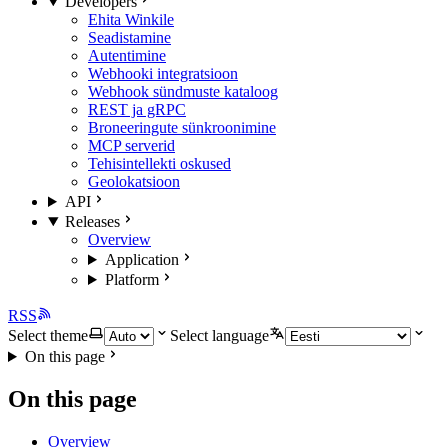
Developers
Ehita Winkile
Seadistamine
Autentimine
Webhooki integratsioon
Webhook sündmuste kataloog
REST ja gRPC
Broneeringute sünkroonimine
MCP serverid
Tehisintellekti oskused
Geolokatsioon
API
Releases
Overview
Application
Platform
RSS
Select theme
Select language
On this page
On this page
Overview