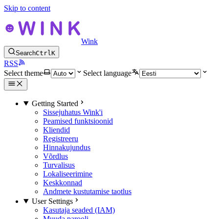
Skip to content
Wink
Search
Ctrl
K
RSS
Select theme
Select language
Getting Started
Sissejuhatus Wink'i
Peamised funktsioonid
Kliendid
Registreeru
Hinnakujundus
Võrdlus
Turvalisus
Lokaliseerimine
Keskkonnad
Andmete kustutamise taotlus
User Settings
Kasutaja seaded (IAM)
Muuda parooli