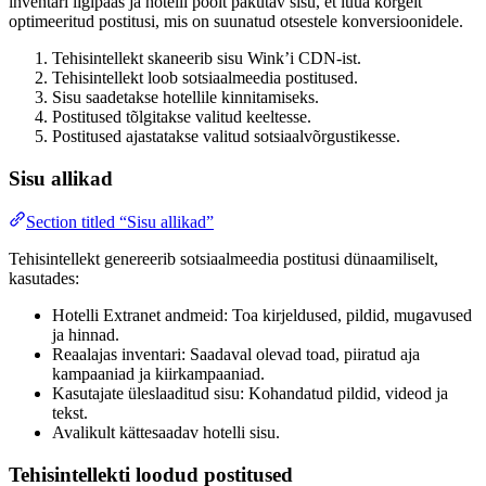
inventari ligipääs ja hotelli poolt pakutav sisu, et luua kõrgelt
optimeeritud postitusi, mis on suunatud otsestele konversioonidele.
Tehisintellekt skaneerib sisu Wink’i CDN-ist.
Tehisintellekt loob sotsiaalmeedia postitused.
Sisu saadetakse hotellile kinnitamiseks.
Postitused tõlgitakse valitud keeltesse.
Postitused ajastatakse valitud sotsiaalvõrgustikesse.
Sisu allikad
Section titled “Sisu allikad”
Tehisintellekt genereerib sotsiaalmeedia postitusi dünaamiliselt,
kasutades:
Hotelli Extranet andmeid: Toa kirjeldused, pildid, mugavused
ja hinnad.
Reaalajas inventari: Saadaval olevad toad, piiratud aja
kampaaniad ja kiirkampaaniad.
Kasutajate üleslaaditud sisu: Kohandatud pildid, videod ja
tekst.
Avalikult kättesaadav hotelli sisu.
Tehisintellekti loodud postitused