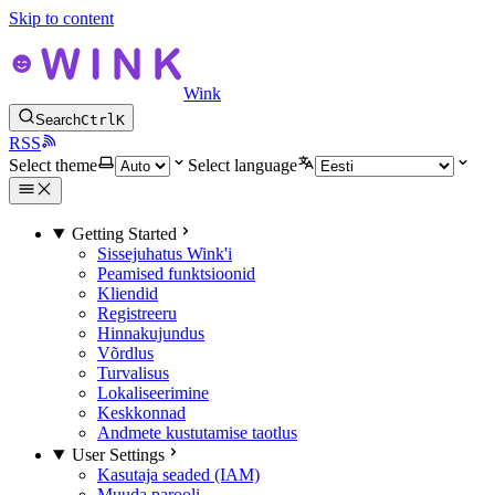
Skip to content
Wink
Search
Ctrl
K
RSS
Select theme
Select language
Getting Started
Sissejuhatus Wink'i
Peamised funktsioonid
Kliendid
Registreeru
Hinnakujundus
Võrdlus
Turvalisus
Lokaliseerimine
Keskkonnad
Andmete kustutamise taotlus
User Settings
Kasutaja seaded (IAM)
Muuda parooli