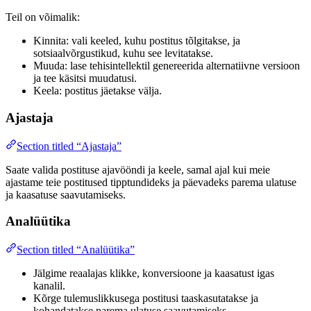
Teil on võimalik:
Kinnita: vali keeled, kuhu postitus tõlgitakse, ja
sotsiaalvõrgustikud, kuhu see levitatakse.
Muuda: lase tehisintellektil genereerida alternatiivne versioon
ja tee käsitsi muudatusi.
Keela: postitus jäetakse välja.
Ajastaja
Section titled “Ajastaja”
Saate valida postituse ajavööndi ja keele, samal ajal kui meie
ajastame teie postitused tipptundideks ja päevadeks parema ulatuse
ja kaasatuse saavutamiseks.
Analüütika
Section titled “Analüütika”
Jälgime reaalajas klikke, konversioone ja kaasatust igas
kanalil.
Kõrge tulemuslikkusega postitusi taaskasutatakse ja
kohandatakse parema ulatuse saavutamiseks.