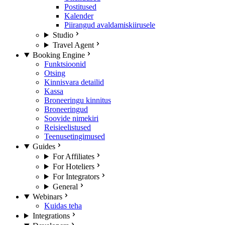
Postitused
Kalender
Piirangud avaldamiskiirusele
Studio
Travel Agent
Booking Engine
Funktsioonid
Otsing
Kinnisvara detailid
Kassa
Broneeringu kinnitus
Broneeringud
Soovide nimekiri
Reisieelistused
Teenusetingimused
Guides
For Affiliates
For Hoteliers
For Integrators
General
Webinars
Kuidas teha
Integrations