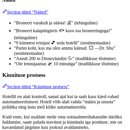
Näited
Section titled “Näited”
“Broneeri varakult ja säästa! 💰” (tehinguline)
“Broneeri kalapüügireis 🐟 koos toa broneeringuga!”
(tehinguline)
“9 kümnest reisijast 💕 seda hotelli” (sentimentaalne)
“Parim koht, kus ma olen ammu käinud. 💥 —Dr. Shu”
(sentimentaalne)
“Ainult 200 m Disneylandist 💦” (teadlikkuse tõstmine)
“Ole lennujaamas 🛫 10 minutiga” (teadlikkuse tõstmine)
Kinnituse protsess
Section titled “Kinnituse protsess”
Hotellil on alati kontroll, samal ajal kui ta saab kasu käed-vabad
automatiseerimisest. Hotell võib alati valida “määra ja unusta”
poliitika ning lasta meil kõike automatiseerida.
Kuid enne, kui usaldate meile oma sotsiaalmeediakanalite täieliku
haldamise, saate paluda teavitust ja kinnitada iga postituse, mis on
kavandatud järgmise kuu jooksul avaldamiseks.