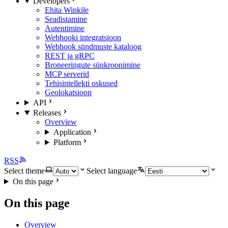
Developers
Ehita Winkile
Seadistamine
Autentimine
Webhooki integratsioon
Webhook sündmuste kataloog
REST ja gRPC
Broneeringute sünkroonimine
MCP serverid
Tehisintellekti oskused
Geolokatsioon
API
Releases
Overview
Application
Platform
RSS
Select theme
Select language
On this page
On this page
Overview