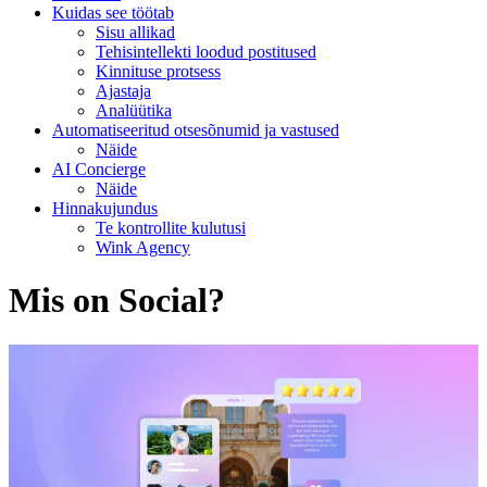
Kuidas see töötab
Sisu allikad
Tehisintellekti loodud postitused
Kinnituse protsess
Ajastaja
Analüütika
Automatiseeritud otsesõnumid ja vastused
Näide
AI Concierge
Näide
Hinnakujundus
Te kontrollite kulutusi
Wink Agency
Mis on Social?