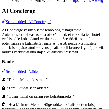
30%, kui broneerid varakult. Vaata siit
https://trvl.as/AB76g
”
AI Concierge
Section titled “AI Concierge”
AI Concierge kasutab sama tehnoloogiat nagu meie
Automatiseeritud vastused ja otsesõnumid, et pakkuda teie hotelli
veebisaidile kohandatud vestlusrobotit. See tööriist suhtleb
potentsiaalsete külalistega reaalajas, vastab nende küsimustele,
annab isikupärastatud soovitusi ja aitab neil broneeringu lõpule viia,
muutes veebisaidi külastajad külalisteks lihtsamalt.
Näide
Section titled “Näide”
👤 “Tere… Mul on küsimus.”
🤖 “Tere! Kuidas saan aidata?”
👤 “Küsin, millal on parim aeg külastamiseks?”
🤖 “Hea küsimus. Meil on kõige rohkem külalisi detsembris ja
jaanuaris. Seda peame tipphooajaks. Kui saad tulla veebruaris, on