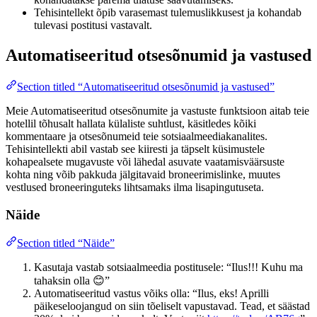
Tehisintellekt õpib varasemast tulemuslikkusest ja kohandab
tulevasi postitusi vastavalt.
Automatiseeritud otsesõnumid ja vastused
Section titled “Automatiseeritud otsesõnumid ja vastused”
Meie Automatiseeritud otsesõnumite ja vastuste funktsioon aitab teie
hotellil tõhusalt hallata külaliste suhtlust, käsitledes kõiki
kommentaare ja otsesõnumeid teie sotsiaalmeediakanalites.
Tehisintellekti abil vastab see kiiresti ja täpselt küsimustele
kohapealsete mugavuste või lähedal asuvate vaatamisväärsuste
kohta ning võib pakkuda jälgitavaid broneerimislinke, muutes
vestlused broneeringuteks lihtsamaks ilma lisapingutuseta.
Näide
Section titled “Näide”
Kasutaja vastab sotsiaalmeedia postitusele: “Ilus!!! Kuhu ma
tahaksin olla 😊”
Automatiseeritud vastus võiks olla: “Ilus, eks! Aprilli
päikeseloojangud on siin tõeliselt vapustavad. Tead, et säästad