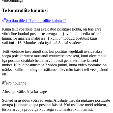
videohinnaga.
Te kontrollite kulutusi
Section titled “Te kontrollite kulutusi”
Kuna teilt võetakse tasu avaldatud postituse kohta, on teie arve
võrdeline loodud postituste arvuga — ja valitud meedia määrab
hinna. Te määrate mahu ise: 1 kuni 84 loodud postitust kuus,
vaikimisi 16. Muutke seda igal ajal Social seadetes.
Teilt võetakse tasu ainult siis, kui postitus tegelikult avaldatakse,
seega pole karistust mustandi muutmise eest seni, kuni olete rahul.
Iga postitus sisaldab heldet arvu uuesti genereerimise katseid —
umbes 10 pildipostituste ja 3 video puhul, kuna video tootmine on
märksa kallim — ning me näitame teile, mitu katset teil veel jäänud
on.
Pro nõuanne
Alustage väikselt ja kasvage
Suhted ja usaldus võtavad aega. Alustage madala igakuise postituste
arvuga ja kinnitage iga postitus käsitsi. Kui usaldate meid rohkem,
tõstke arvu ja proovige kuu aega automaatset kinnitamist.