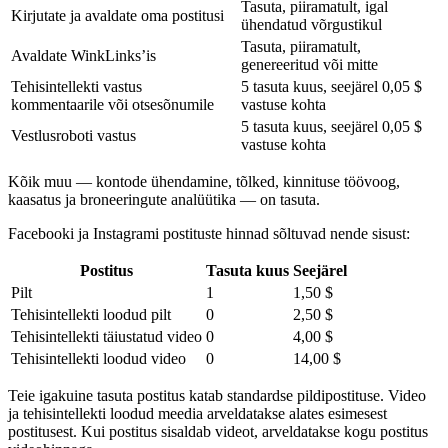
Tasuta, piiramatult, igal
Kirjutate ja avaldate oma postitusi
ühendatud võrgustikul
Tasuta, piiramatult,
Avaldate WinkLinks’is
genereeritud või mitte
Tehisintellekti vastus
5 tasuta kuus, seejärel 0,05 $
kommentaarile või otsesõnumile
vastuse kohta
5 tasuta kuus, seejärel 0,05 $
Vestlusroboti vastus
vastuse kohta
Kõik muu — kontode ühendamine, tõlked, kinnituse töövoog,
kaasatus ja broneeringute analüütika — on tasuta.
Facebooki ja Instagrami postituste hinnad sõltuvad nende sisust:
Postitus
Tasuta kuus
Seejärel
Pilt
1
1,50 $
Tehisintellekti loodud pilt
0
2,50 $
Tehisintellekti täiustatud video
0
4,00 $
Tehisintellekti loodud video
0
14,00 $
Teie igakuine tasuta postitus katab standardse pildipostituse. Video
ja tehisintellekti loodud meedia arveldatakse alates esimesest
postitusest. Kui postitus sisaldab videot, arveldatakse kogu postitus