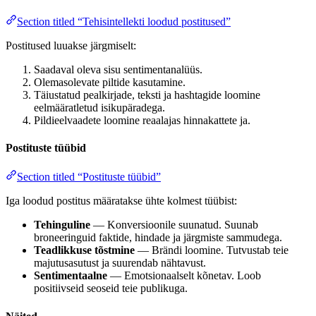
Section titled “Tehisintellekti loodud postitused”
Postitused luuakse järgmiselt:
Saadaval oleva sisu sentimentanalüüs.
Olemasolevate piltide kasutamine.
Täiustatud pealkirjade, teksti ja hashtagide loomine
eelmääratletud isikupäradega.
Pildieelvaadete loomine reaalajas hinnakattete ja.
Postituste tüübid
Section titled “Postituste tüübid”
Iga loodud postitus määratakse ühte kolmest tüübist:
Tehinguline
— Konversioonile suunatud. Suunab
broneeringuid faktide, hindade ja järgmiste sammudega.
Teadlikkuse tõstmine
— Brändi loomine. Tutvustab teie
majutusasutust ja suurendab nähtavust.
Sentimentaalne
— Emotsionaalselt kõnetav. Loob
positiivseid seoseid teie publikuga.