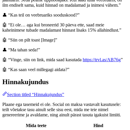
ilm endiselt sama, kuid hinnad on madalamad ja inimesi vähem.”
👤 “Kas teil on veebruariks sooduskood?”
🤖 “Ei ole… aga kui broneerid 30 päeva ette, saad meie
kaheinimese tubade madalamast hinnast lisaks 15% allahindlust.”
🤖 “Siin on pilt toast [Image]”
👤 “Ma tahan seda!”
🤖 “Vinge, siin on link, mida saad kasutada
https://trvl.as/AB76g
”
🤖 “Kas saan veel millegagi aidata?”
Hinnakujundus
Section titled “Hinnakujundus”
Plaane ega tasemeid ei ole. Social on maksa vastavalt kasutusele:
teilt võetakse tasu ainult selle sisu eest, mida me teie nimel
genereerime ja avaldame, ning ainult pärast tasuta igakuist limiiti.
Mida teete
Hind