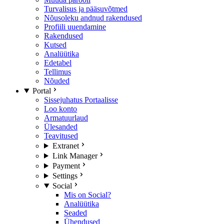
Turvalisus ja pääsuvõtmed
Nõusoleku andnud rakendused
Profiili uuendamine
Rakendused
Kutsed
Analüütika
Edetabel
Tellimus
Nõuded
Portal
Sissejuhatus Portaalisse
Loo konto
Armatuurlaud
Ülesanded
Teavitused
Extranet
Link Manager
Payment
Settings
Social
Mis on Social?
Analüütika
Seaded
Ühendused