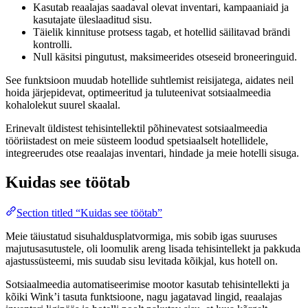
Kasutab reaalajas saadaval olevat inventari, kampaaniaid ja
kasutajate üleslaaditud sisu.
Täielik kinnituse protsess tagab, et hotellid säilitavad brändi
kontrolli.
Null käsitsi pingutust, maksimeerides otseseid broneeringuid.
See funktsioon muudab hotellide suhtlemist reisijatega, aidates neil
hoida järjepidevat, optimeeritud ja tuluteenivat sotsiaalmeedia
kohalolekut suurel skaalal.
Erinevalt üldistest tehisintellektil põhinevatest sotsiaalmeedia
tööriistadest on meie süsteem loodud spetsiaalselt hotellidele,
integreerudes otse reaalajas inventari, hindade ja meie hotelli sisuga.
Kuidas see töötab
Section titled “Kuidas see töötab”
Meie täiustatud sisuhaldusplatvormiga, mis sobib igas suuruses
majutusasutustele, oli loomulik areng lisada tehisintellekt ja pakkuda
ajastussüsteemi, mis suudab sisu levitada kõikjal, kus hotell on.
Sotsiaalmeedia automatiseerimise mootor kasutab tehisintellekti ja
kõiki Wink’i tasuta funktsioone, nagu jagatavad lingid, reaalajas