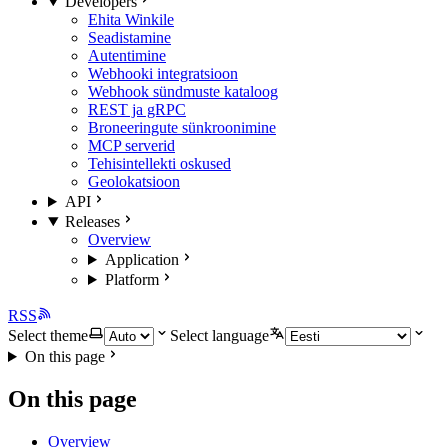
Developers
Ehita Winkile
Seadistamine
Autentimine
Webhooki integratsioon
Webhook sündmuste kataloog
REST ja gRPC
Broneeringute sünkroonimine
MCP serverid
Tehisintellekti oskused
Geolokatsioon
API
Releases
Overview
Application
Platform
RSS
Select theme
Select language
On this page
On this page
Overview