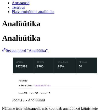
Arusaamad
Tegevus
Platvormipõhine analüütika
Analüütika
Analüütika
Section titled “Analüütika”
Joonis 1 - Analüütika
Näitame teile juhtpaneeli, mis koondab analüütikat kõigist teie