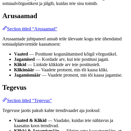
sotsiaalvõrgustikest ja jälgib, kuidas teie sisu toimib.
Arusaamad
Section titled “Arusaamad”
Arusaamade juhtpaneel annab teile ülevaate kogu teie ühendatud
sotsiaalplatvormide kaasatusest:
Vaated
— Postituste kogunäitamised kõigil võrgustikel.
Jagamised
— Kordade arv, kui teie postitusi jagati.
Klikid
— Linkide klikkide arv teie postitustelt.
Klikimäär
— Vaadete protsent, mis tõi kaasa kliki.
Jagamismäär
— Vaadete protsent, mis tõi kaasa jagamise.
Tegevus
Section titled “Tegevus”
Tegevuse jaotis pakub kahte trendivaadet aja jooksul:
Vaated & Klikid
— Vaadake, kuidas teie nähtavus ja
kaasatus koos trendivad.
Klikki & Jagamismäär
— Jälgige oma kaasatusmäära, et