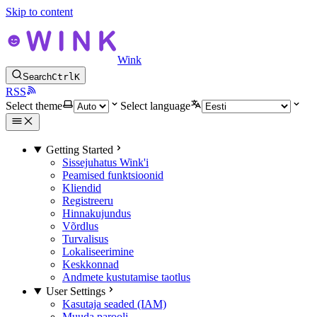
Skip to content
Wink
Search
Ctrl
K
RSS
Select theme
Select language
Getting Started
Sissejuhatus Wink'i
Peamised funktsioonid
Kliendid
Registreeru
Hinnakujundus
Võrdlus
Turvalisus
Lokaliseerimine
Keskkonnad
Andmete kustutamise taotlus
User Settings
Kasutaja seaded (IAM)
Muuda parooli