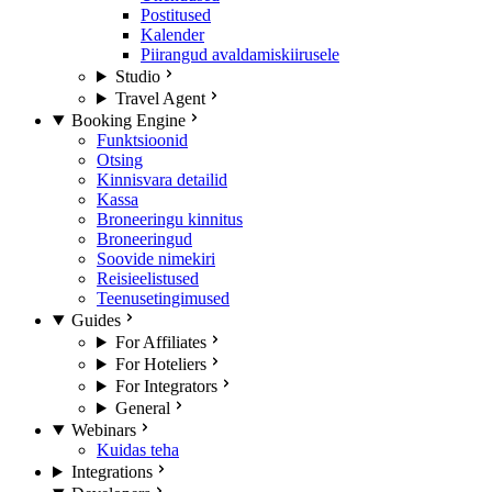
Postitused
Kalender
Piirangud avaldamiskiirusele
Studio
Travel Agent
Booking Engine
Funktsioonid
Otsing
Kinnisvara detailid
Kassa
Broneeringu kinnitus
Broneeringud
Soovide nimekiri
Reisieelistused
Teenusetingimused
Guides
For Affiliates
For Hoteliers
For Integrators
General
Webinars
Kuidas teha
Integrations