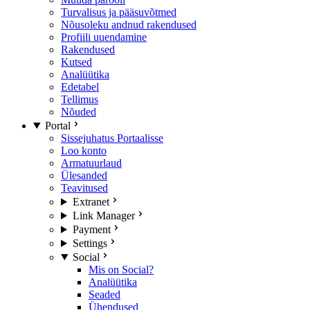
Turvalisus ja pääsuvõtmed
Nõusoleku andnud rakendused
Profiili uuendamine
Rakendused
Kutsed
Analüütika
Edetabel
Tellimus
Nõuded
Portal
Sissejuhatus Portaalisse
Loo konto
Armatuurlaud
Ülesanded
Teavitused
Extranet
Link Manager
Payment
Settings
Social
Mis on Social?
Analüütika
Seaded
Ühendused