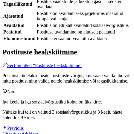
Postitus vaadati üle ja lükati tagasi — seda ei
Tagasilükatud
avaldata
Postitus on avaldamiseks järjekorras määratud
Ajastatud
kuupäeval ja ajal
Avaldatud
Postitus on edukalt avaldatud sotsiaalvõrgustikus
Peatatud
Postituse avaldamine on ajutiselt peatatud
Ebaõnnestunud
Postitust ei saanud vea tõttu avaldada
Postituste heakskiitmine
Section titled “Postituste heakskiitmine”
Postitusi kiidetakse heaks postituste võrgus, kus saate valida ühe või
mitu postitust ning valida nende heakskiitmise või tagasilükkamise.
Note
Iga keele ja iga sotsiaalvõrgustiku kohta on üks kirje.
Näiteks kui teil on valitud 3 sotsiaalvõrgustikku ja 3 keelt, näete
kalendris 9 kirjet.
Previous