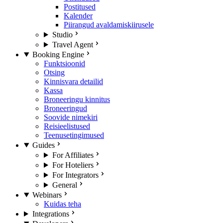
Postitused
Kalender
Piirangud avaldamiskiirusele
Studio
Travel Agent
Booking Engine
Funktsioonid
Otsing
Kinnisvara detailid
Kassa
Broneeringu kinnitus
Broneeringud
Soovide nimekiri
Reisieelistused
Teenusetingimused
Guides
For Affiliates
For Hoteliers
For Integrators
General
Webinars
Kuidas teha
Integrations