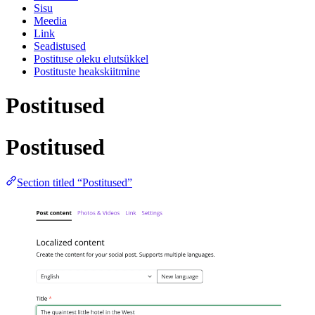
Sisu
Meedia
Link
Seadistused
Postituse oleku elutsükkel
Postituste heakskiitmine
Postitused
Postitused
Section titled “Postitused”