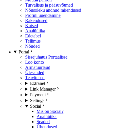
Turvalisus ja pääsuvõtmed
Nõusoleku andnud rakendused
Profiili uuendamine
Rakendused
Kutsed
Analüütika
Edetabel
Tellimus
Nõuded
Portal
Sissejuhatus Portaalisse
Loo konto
Armatuurlaud
Ülesanded
Teavitused
Extranet
Link Manager
Payment
Settings
Social
Mis on Social?
Analüütika
Seaded
Ühendused