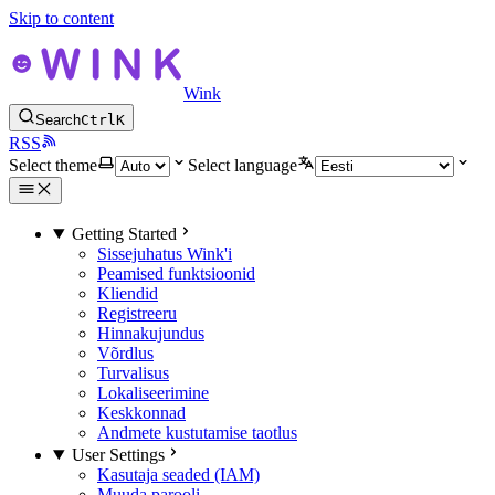
Skip to content
Wink
Search
Ctrl
K
RSS
Select theme
Select language
Getting Started
Sissejuhatus Wink'i
Peamised funktsioonid
Kliendid
Registreeru
Hinnakujundus
Võrdlus
Turvalisus
Lokaliseerimine
Keskkonnad
Andmete kustutamise taotlus
User Settings
Kasutaja seaded (IAM)
Muuda parooli