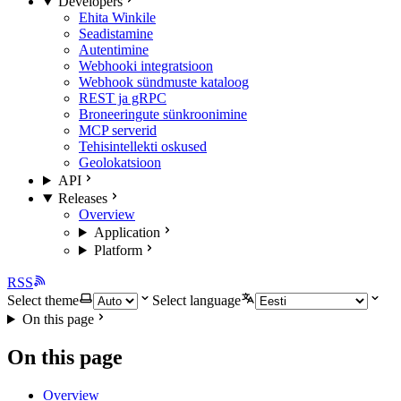
Developers
Ehita Winkile
Seadistamine
Autentimine
Webhooki integratsioon
Webhook sündmuste kataloog
REST ja gRPC
Broneeringute sünkroonimine
MCP serverid
Tehisintellekti oskused
Geolokatsioon
API
Releases
Overview
Application
Platform
RSS
Select theme
Select language
On this page
On this page
Overview