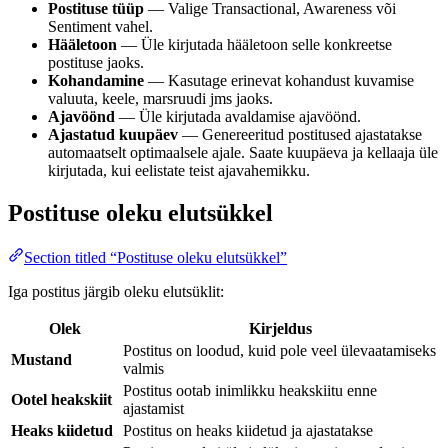
Postituse tüüp
— Valige Transactional, Awareness või
Sentiment vahel.
Hääletoon
— Üle kirjutada hääletoon selle konkreetse
postituse jaoks.
Kohandamine
— Kasutage erinevat kohandust kuvamise
valuuta, keele, marsruudi jms jaoks.
Ajavöönd
— Üle kirjutada avaldamise ajavöönd.
Ajastatud kuupäev
— Genereeritud postitused ajastatakse
automaatselt optimaalsele ajale. Saate kuupäeva ja kellaaja üle
kirjutada, kui eelistate teist ajavahemikku.
Postituse oleku elutsükkel
Section titled “Postituse oleku elutsükkel”
Iga postitus järgib oleku elutsüklit:
Olek
Kirjeldus
Postitus on loodud, kuid pole veel ülevaatamiseks
Mustand
valmis
Postitus ootab inimlikku heakskiitu enne
Ootel heakskiit
ajastamist
Heaks kiidetud
Postitus on heaks kiidetud ja ajastatakse