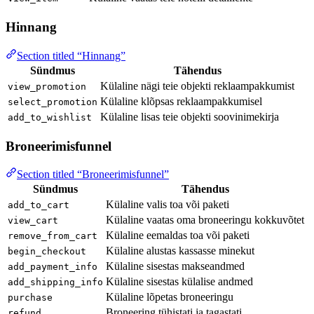
Hinnang
Section titled “Hinnang”
Sündmus
Tähendus
Külaline nägi teie objekti reklaampakkumist
view_promotion
Külaline klõpsas reklaampakkumisel
select_promotion
Külaline lisas teie objekti soovinimekirja
add_to_wishlist
Broneerimisfunnel
Section titled “Broneerimisfunnel”
Sündmus
Tähendus
Külaline valis toa või paketi
add_to_cart
Külaline vaatas oma broneeringu kokkuvõtet
view_cart
Külaline eemaldas toa või paketi
remove_from_cart
Külaline alustas kassasse minekut
begin_checkout
Külaline sisestas makseandmed
add_payment_info
Külaline sisestas külalise andmed
add_shipping_info
Külaline lõpetas broneeringu
purchase
Broneering tühistati ja tagastati
refund