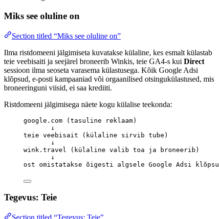
Miks see oluline on
Section titled “Miks see oluline on”
Ilma ristdomeeni jälgimiseta kuvatakse külaline, kes esmalt külastab
teie veebisaiti ja seejärel broneerib Winkis, teie GA4-s kui
Direct
sessioon ilma seoseta varasema külastusega. Kõik Google Adsi
klõpsud, e-posti kampaaniad või orgaanilised otsingukülastused, mis
broneeringuni viisid, ei saa krediiti.
Ristdomeeni jälgimisega näete kogu külalise teekonda:
google.com (tasuline reklaam)
↓
teie veebisait (külaline sirvib tube)
↓
wink.travel (külaline valib toa ja broneerib)
↓
ost omistatakse õigesti algsele Google Adsi klõpsu
Tegevus: Teie
Section titled “Tegevus: Teie”