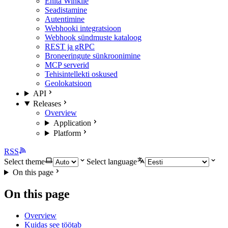
Ehita Winkile
Seadistamine
Autentimine
Webhooki integratsioon
Webhook sündmuste kataloog
REST ja gRPC
Broneeringute sünkroonimine
MCP serverid
Tehisintellekti oskused
Geolokatsioon
API
Releases
Overview
Application
Platform
RSS
Select theme
Select language
On this page
On this page
Overview
Kuidas see töötab