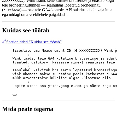
). Wink laadib selle külalise brauserisse ja edastab kogu
XXXXXXXXXX
teie broneeringufunneli — sealhulgas lõpetatud broneeringu
(
) — otse teie GA4 kontole. API saladust ei ole vaja luua
purchase
ega midagi oma veebilehele paigaldada.
Kuidas see töötab
Section titled “Kuidas see töötab”
Sisestate oma Measurement ID (G-XXXXXXXXXX) Wink p
↓
Wink laadib teie GA4 külalise brauserisse ja edast
(vaated, ostukorv, kassasse minek) reaalajas teie 
↓
Tänulehel käivitub brauseris lõpetatud broneeringu
Wink ühendab makse suunamise poolt katkestatud GA4
müük arvestatakse külalise algse külastuse alla
↓
Logite sisse analytics.google.com ja näete kogu om
Mida peate tegema