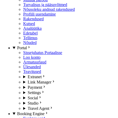
Turvalisus ja pääsuvõtmed
Nõusoleku andnud rakendused
Profiili uuendamine
Rakendused
Kutsed
Analüütika
Edetabel
Tellimus
Nõuded
Portal
Sissejuhatus Portaalisse
Loo konto
Armatuurlaud
Ülesanded
Teavitused
Extranet
Link Manager
Payment
Settings
Social
Studio
Travel Agent
Booking Engine