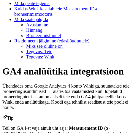
Mida peate tegema
Kuidas Wink kasutab teie Measurement ID-d
broneerimismootoris
Mida saate jälgida
Avastamine
Hinnang
Broneerimisfunnel
Ristdomeeni jälgimine (edasijõudnutele)
Miks see oluline on
Tegevus: Teie
Tegevus: Wink
GA4 analüütika integratsioon
Ühendades oma Google Analytics 4 konto Winkiga, suunatakse teie
broneeringusündmused — alates toa vaatamistest kuni lõpetatud
broneeringuteni — automaatselt teie enda GA4 juhtpaneelile koos
Winki enda analüütikaga. Koodi ega tehnilist seadistust teie poolt ei
nõuta.
Tip
Teil on GA4-st vaja ainult üht asja:
Measurement ID
(
G-