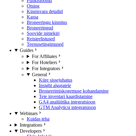
Funktsioonid
Otsing
Kinnisvara detailid
Kassa
Broneeringu kinnitus
Broneeringud
Soovide nimekiri
Reisieelistused
Teenusetingimused
Guides
For Affiliates
For Hoteliers
For Integrators
General
Kiire sissejuhatus
Insight algajatele
Broneerimiskogemuse kohandamine
Teie inventari kaardistamine
GA4 analüütika integratsioon
GTM Analyticsi integratsioon
Webinars
Kuidas teha
Integrations
Developers