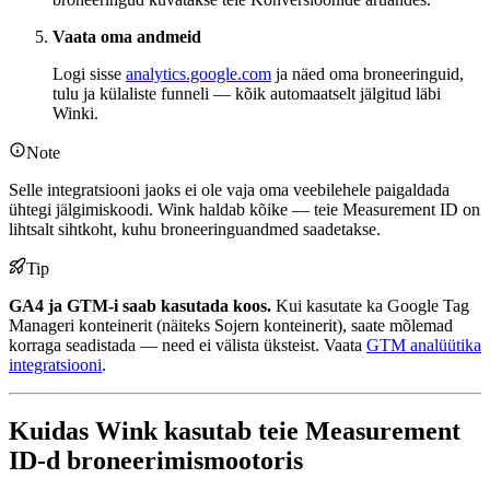
Vaata oma andmeid
Logi sisse
analytics.google.com
ja näed oma broneeringuid,
tulu ja külaliste funneli — kõik automaatselt jälgitud läbi
Winki.
Note
Selle integratsiooni jaoks ei ole vaja oma veebilehele paigaldada
ühtegi jälgimiskoodi. Wink haldab kõike — teie Measurement ID on
lihtsalt sihtkoht, kuhu broneeringuandmed saadetakse.
Tip
GA4 ja GTM-i saab kasutada koos.
Kui kasutate ka Google Tag
Manageri konteinerit (näiteks Sojern konteinerit), saate mõlemad
korraga seadistada — need ei välista üksteist. Vaata
GTM analüütika
integratsiooni
.
Kuidas Wink kasutab teie Measurement
ID-d broneerimismootoris