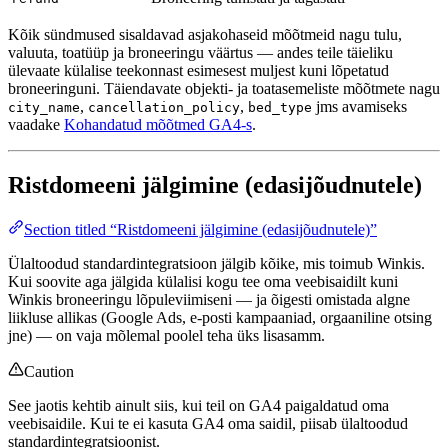
Kõik sündmused sisaldavad asjakohaseid mõõtmeid nagu tulu,
valuuta, toatüüp ja broneeringu väärtus — andes teile täieliku
ülevaate külalise teekonnast esimesest muljest kuni lõpetatud
broneeringuni. Täiendavate objekti- ja toatasemeliste mõõtmete nagu
,
,
jms avamiseks
city_name
cancellation_policy
bed_type
vaadake
Kohandatud mõõtmed GA4-s
.
Ristdomeeni jälgimine (edasijõudnutele)
Section titled “Ristdomeeni jälgimine (edasijõudnutele)”
Ülaltoodud standardintegratsioon jälgib kõike, mis toimub Winkis.
Kui soovite aga jälgida külalisi kogu tee oma veebisaidilt kuni
Winkis broneeringu lõpuleviimiseni — ja õigesti omistada algne
liikluse allikas (Google Ads, e-posti kampaaniad, orgaaniline otsing
jne) — on vaja mõlemal poolel teha üks lisasamm.
Caution
See jaotis kehtib ainult siis, kui teil on GA4 paigaldatud oma
veebisaidile. Kui te ei kasuta GA4 oma saidil, piisab ülaltoodud
standardintegratsioonist.