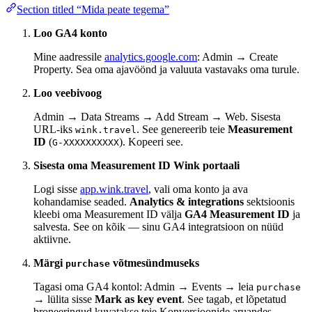
Section titled “Mida peate tegema”
Loo GA4 konto
Mine aadressile
analytics.google.com
: Admin → Create
Property. Sea oma ajavöönd ja valuuta vastavaks oma turule.
Loo veebivoog
Admin → Data Streams → Add Stream → Web. Sisesta
URL-iks
. See genereerib teie
Measurement
wink.travel
ID
(
). Kopeeri see.
G-XXXXXXXXXX
Sisesta oma Measurement ID Wink portaali
Logi sisse
app.wink.travel
, vali oma konto ja ava
kohandamise seaded.
Analytics & integrations
sektsioonis
kleebi oma Measurement ID välja
GA4 Measurement ID
ja
salvesta. See on kõik — sinu GA4 integratsioon on nüüd
aktiivne.
Märgi
võtmesündmuseks
purchase
Tagasi oma GA4 kontol: Admin → Events → leia
purchase
→ lülita sisse
Mark as key event
. See tagab, et lõpetatud
broneeringud kuvatakse teie Konversioonide aruandes.