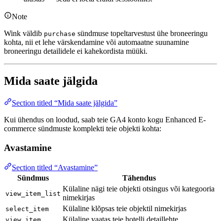
Note
Wink väldib
sündmuse topeltarvestust ühe broneeringu
purchase
kohta, nii et lehe värskendamine või automaatne suunamine
broneeringu detailidele ei kahekordista müüki.
Mida saate jälgida
Section titled “Mida saate jälgida”
Kui ühendus on loodud, saab teie GA4 konto kogu Enhanced E-
commerce sündmuste komplekti teie objekti kohta:
Avastamine
Section titled “Avastamine”
Sündmus
Tähendus
Külaline nägi teie objekti otsingus või kategooria
view_item_list
nimekirjas
Külaline klõpsas teie objektil nimekirjas
select_item
Külaline vaatas teie hotelli detaillehte
view_item