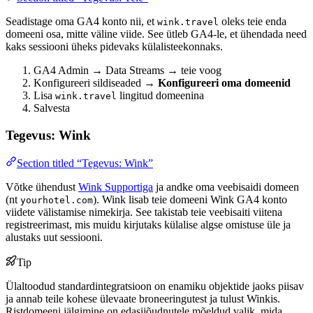
Seadistage oma GA4 konto nii, et
oleks teie enda
wink.travel
domeeni osa, mitte väline viide. See ütleb GA4-le, et ühendada need
kaks sessiooni üheks pidevaks külalisteekonnaks.
GA4 Admin → Data Streams → teie voog
Konfigureeri sildiseaded →
Konfigureeri oma domeenid
Lisa
lingitud domeenina
wink.travel
Salvesta
Tegevus: Wink
Section titled “Tegevus: Wink”
Võtke ühendust
Wink Supportiga
ja andke oma veebisaidi domeen
(nt
). Wink lisab teie domeeni Wink GA4 konto
yourhotel.com
viidete välistamise nimekirja. See takistab teie veebisaiti viitena
registreerimast, mis muidu kirjutaks külalise algse omistuse üle ja
alustaks uut sessiooni.
Tip
Ülaltoodud standardintegratsioon on enamiku objektide jaoks piisav
ja annab teile kohese ülevaate broneeringutest ja tulust Winkis.
Ristdomeeni jälgimine on edasijõudnutele mõeldud valik, mida