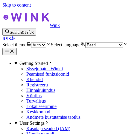
Skip to content
Wink
Search
Ctrl
K
RSS
Select theme
Select language
Getting Started
Sissejuhatus Wink'i
Peamised funktsioonid
Kliendid
Registreeru
Hinnakujundus
Võrdlus
Turvalisus
Lokaliseerimine
Keskkonnad
Andmete kustutamise taotlus
User Settings
Kasutaja seaded (IAM)
Muuda parooli