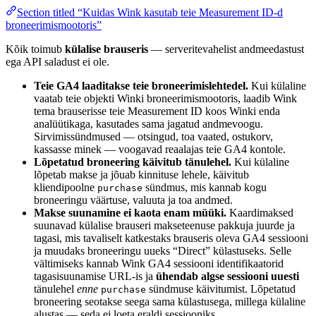
Section titled “Kuidas Wink kasutab teie Measurement ID-d
broneerimismootoris”
Kõik toimub
külalise brauseris
— serveritevahelist andmeedastust
ega API saladust ei ole.
Teie GA4 laaditakse teie broneerimislehtedel.
Kui külaline
vaatab teie objekti Winki broneerimismootoris, laadib Wink
tema brauserisse teie Measurement ID koos Winki enda
analüütikaga, kasutades sama jagatud andmevoogu.
Sirvimissündmused — otsingud, toa vaated, ostukorv,
kassasse minek — voogavad reaalajas teie GA4 kontole.
Lõpetatud broneering käivitub tänulehel.
Kui külaline
lõpetab makse ja jõuab kinnituse lehele, käivitub
kliendipoolne
sündmus, mis kannab kogu
purchase
broneeringu väärtuse, valuuta ja toa andmed.
Makse suunamine ei kaota enam müüki.
Kaardimaksed
suunavad külalise brauseri makseteenuse pakkuja juurde ja
tagasi, mis tavaliselt katkestaks brauseris oleva GA4 sessiooni
ja muudaks broneeringu uueks “Direct” külastuseks. Selle
vältimiseks kannab Wink GA4 sessiooni identifikaatorid
tagasisuunamise URL-is ja
ühendab algse sessiooni uuesti
tänulehel
enne
sündmuse käivitumist. Lõpetatud
purchase
broneering seotakse seega sama külastusega, millega külaline
alustas — seda ei loeta eraldi sessiooniks.