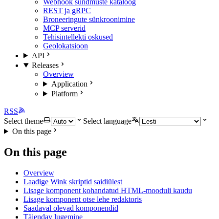
Webhook sündmuste kataloog
REST ja gRPC
Broneeringute sünkroonimine
MCP serverid
Tehisintellekti oskused
Geolokatsioon
API
Releases
Overview
Application
Platform
RSS
Select theme
Select language
On this page
On this page
Overview
Laadige Wink skriptid saidiülest
Lisage komponent kohandatud HTML-mooduli kaudu
Lisage komponent otse lehe redaktoris
Saadaval olevad komponendid
Täiendav lugemine