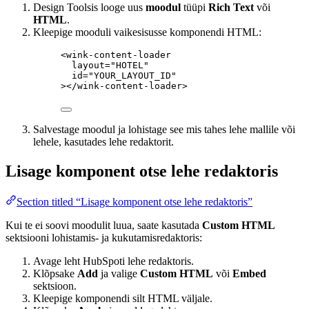
Design Toolsis looge uus
moodul
tüüpi
Rich Text
või
HTML
.
Kleepige mooduli vaikesisusse komponendi HTML:
<
wink-content-loader
layout
=
"
HOTEL
"
id
=
"
YOUR_LAYOUT_ID
"
></
wink-content-loader
>
Salvestage moodul ja lohistage see mis tahes lehe mallile või
lehele, kasutades lehe redaktorit.
Lisage komponent otse lehe redaktoris
Section titled “Lisage komponent otse lehe redaktoris”
Kui te ei soovi moodulit luua, saate kasutada
Custom HTML
sektsiooni lohistamis- ja kukutamisredaktoris:
Avage leht HubSpoti lehe redaktoris.
Klõpsake
Add
ja valige
Custom HTML
või
Embed
sektsioon.
Kleepige komponendi silt HTML väljale.