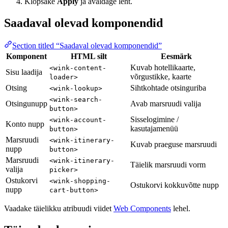
Klõpsake
Apply
ja avaldage leht.
Saadaval olevad komponendid
Section titled “Saadaval olevad komponendid”
Komponent
HTML silt
Eesmärk
Kuvab hotellikaarte,
<wink-content-
Sisu laadija
võrgustikke, kaarte
loader>
Otsing
Sihtkohtade otsinguriba
<wink-lookup>
<wink-search-
Otsingunupp
Avab marsruudi valija
button>
Sisselogimine /
<wink-account-
Konto nupp
kasutajamenüü
button>
Marsruudi
<wink-itinerary-
Kuvab praeguse marsruudi
nupp
button>
Marsruudi
<wink-itinerary-
Täielik marsruudi vorm
valija
picker>
Ostukorvi
<wink-shopping-
Ostukorvi kokkuvõtte nupp
nupp
cart-button>
Vaadake täielikku atribuudi viidet
Web Components
lehel.