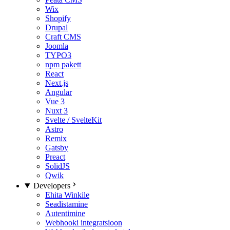
Wix
Shopify
Drupal
Craft CMS
Joomla
TYPO3
npm pakett
React
Next.js
Angular
Vue 3
Nuxt 3
Svelte / SvelteKit
Astro
Remix
Gatsby
Preact
SolidJS
Qwik
Developers
Ehita Winkile
Seadistamine
Autentimine
Webhooki integratsioon