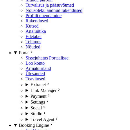
Turvalisus ja pääsuvõtmed
Nõusoleku andnud rakendused
Profiili uuendamine
Rakendused
Kutsed
Analüütika
Edetabel
Tellimus
Nõuded
Portal
Sissejuhatus Portaalisse
Loo konto
Armatuurlaud
Ülesanded
Teavitused
Extranet
Link Manager
Payment
Settings
Social
Studio
Travel Agent
Booking Engine