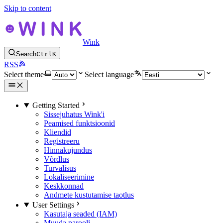
Skip to content
Wink
Search
Ctrl
K
RSS
Select theme
Select language
Getting Started
Sissejuhatus Wink'i
Peamised funktsioonid
Kliendid
Registreeru
Hinnakujundus
Võrdlus
Turvalisus
Lokaliseerimine
Keskkonnad
Andmete kustutamise taotlus
User Settings
Kasutaja seaded (IAM)
Muuda parooli