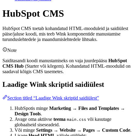
HubSpot CMS
HubSpot CMS toetab kohandatud HTML-mooduleid ja saidiülest
päise/jaluse koodi, mis teeb Wink komponentide manustamise
turunduslehtedele ja maandumislehtedele lihtsaks.
Note
Saiditasandi koodi manustamiseks on vaja juurdepääsu
HubSpot
CMS Hub
(Starter või kõrgem). Kohandatud HTML-moodulid on
saadaval kõigis CMS tasemetes.
Laadige Wink skriptid saidiülest
Section titled “Laadige Wink skriptid saidiülest”
HubSpotis minge
Marketing → Files and Templates →
Design Tools
.
Avage oma aktiivse
teema
või kasutage
main.css
globaalseid siseseadeid.
Või minge
Settings → Website → Pages → Custom Code
.
Lisage
Head HTML
väljale stiilileht: