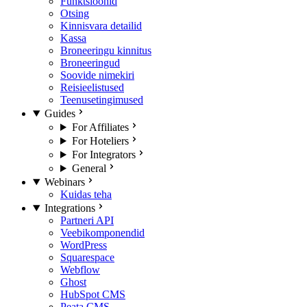
Funktsioonid
Otsing
Kinnisvara detailid
Kassa
Broneeringu kinnitus
Broneeringud
Soovide nimekiri
Reisieelistused
Teenusetingimused
Guides
For Affiliates
For Hoteliers
For Integrators
General
Webinars
Kuidas teha
Integrations
Partneri API
Veebikomponendid
WordPress
Squarespace
Webflow
Ghost
HubSpot CMS
Peata CMS