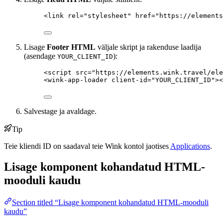
<
link
rel
=
"
stylesheet
"
href
=
"
https://elements
Lisage
Footer HTML
väljale skript ja rakenduse laadija
(asendage
):
YOUR_CLIENT_ID
<
script
src
=
"
https://elements.wink.travel/ele
<
wink-app-loader
client-id
=
"
YOUR_CLIENT_ID
"
><
Salvestage ja avaldage.
Tip
Teie kliendi ID on saadaval teie Wink kontol jaotises
Applications
.
Lisage komponent kohandatud HTML-
mooduli kaudu
Section titled “Lisage komponent kohandatud HTML-mooduli
kaudu”