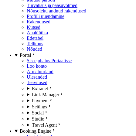
Turvalisus ja pääsuvõtmed
Nõusoleku andnud rakendused
Profiili uuendamine
Rakendused
Kutsed
Analüütika
Edetabel
Tellimus
Nõuded
Portal
Sissejuhatus Portaalisse
Loo konto
Armatuurlaud
Ülesanded
Teavitused
Extranet
Link Manager
Payment
Settings
Social
Studio
Travel Agent
Booking Engine