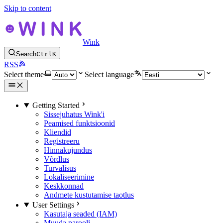
Skip to content
Wink
Search
Ctrl
K
RSS
Select theme
Select language
Getting Started
Sissejuhatus Wink'i
Peamised funktsioonid
Kliendid
Registreeru
Hinnakujundus
Võrdlus
Turvalisus
Lokaliseerimine
Keskkonnad
Andmete kustutamise taotlus
User Settings
Kasutaja seaded (IAM)
Muuda parooli