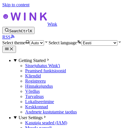
Skip to content
Wink
Search
Ctrl
K
RSS
Select theme
Select language
Getting Started
Sissejuhatus Wink'i
Peamised funktsioonid
Kliendid
Registreeru
Hinnakujundus
Võrdlus
Turvalisus
Lokaliseerimine
Keskkonnad
Andmete kustutamise taotlus
User Settings
Kasutaja seaded (IAM)
Muuda parooli