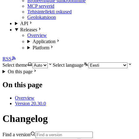
Broneeringute sünkroonimine
MCP serverid
Tehisintellekti oskused
Geolokatsioon
API
Releases
Overview
Application
Platform
RSS
Select theme
Select language
On this page
On this page
Overview
Version 20.30.0
Changelog
Find a version