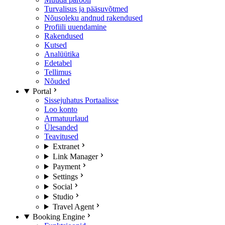
Turvalisus ja pääsuvõtmed
Nõusoleku andnud rakendused
Profiili uuendamine
Rakendused
Kutsed
Analüütika
Edetabel
Tellimus
Nõuded
Portal
Sissejuhatus Portaalisse
Loo konto
Armatuurlaud
Ülesanded
Teavitused
Extranet
Link Manager
Payment
Settings
Social
Studio
Travel Agent
Booking Engine