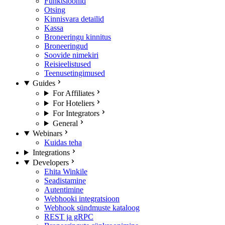
Funktsioonid
Otsing
Kinnisvara detailid
Kassa
Broneeringu kinnitus
Broneeringud
Soovide nimekiri
Reisieelistused
Teenusetingimused
Guides
For Affiliates
For Hoteliers
For Integrators
General
Webinars
Kuidas teha
Integrations
Developers
Ehita Winkile
Seadistamine
Autentimine
Webhooki integratsioon
Webhook sündmuste kataloog
REST ja gRPC