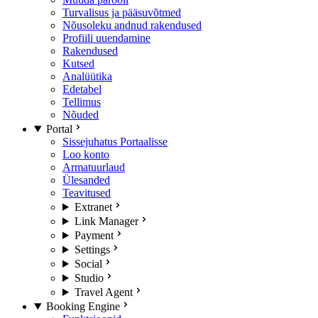
Turvalisus ja pääsuvõtmed
Nõusoleku andnud rakendused
Profiili uuendamine
Rakendused
Kutsed
Analüütika
Edetabel
Tellimus
Nõuded
Portal
Sissejuhatus Portaalisse
Loo konto
Armatuurlaud
Ülesanded
Teavitused
Extranet
Link Manager
Payment
Settings
Social
Studio
Travel Agent
Booking Engine