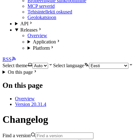
Broneeringute sünkroonimine
MCP serverid
Tehisintellekti oskused
Geolokatsioon
API
Releases
Overview
Application
Platform
RSS
Select theme
Select language
On this page
On this page
Overview
Version 20.31.4
Changelog
Find a version