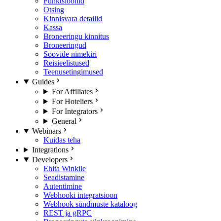
Funktsioonid
Otsing
Kinnisvara detailid
Kassa
Broneeringu kinnitus
Broneeringud
Soovide nimekiri
Reisieelistused
Teenusetingimused
Guides
For Affiliates
For Hoteliers
For Integrators
General
Webinars
Kuidas teha
Integrations
Developers
Ehita Winkile
Seadistamine
Autentimine
Webhooki integratsioon
Webhook sündmuste kataloog
REST ja gRPC