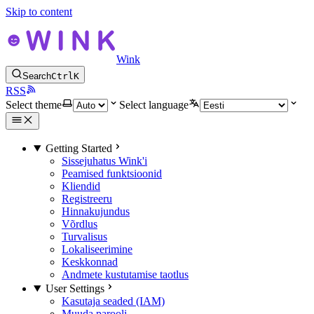
Skip to content
Wink
Search
Ctrl
K
RSS
Select theme
Select language
Getting Started
Sissejuhatus Wink'i
Peamised funktsioonid
Kliendid
Registreeru
Hinnakujundus
Võrdlus
Turvalisus
Lokaliseerimine
Keskkonnad
Andmete kustutamise taotlus
User Settings
Kasutaja seaded (IAM)
Muuda parooli