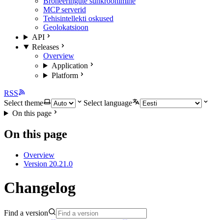
Broneeringute sünkroonimine
MCP serverid
Tehisintellekti oskused
Geolokatsioon
API
Releases
Overview
Application
Platform
RSS
Select theme
Select language
On this page
On this page
Overview
Version 20.21.0
Changelog
Find a version