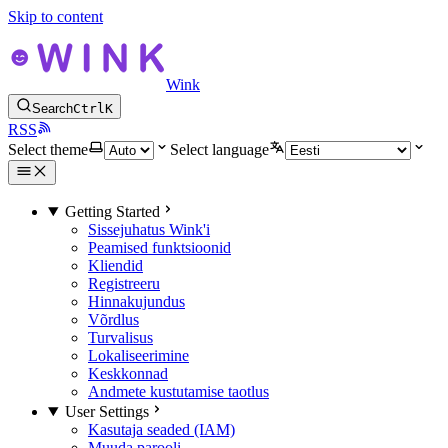
Skip to content
Wink
Search
Ctrl
K
RSS
Select theme
Select language
Getting Started
Sissejuhatus Wink'i
Peamised funktsioonid
Kliendid
Registreeru
Hinnakujundus
Võrdlus
Turvalisus
Lokaliseerimine
Keskkonnad
Andmete kustutamise taotlus
User Settings
Kasutaja seaded (IAM)
Muuda parooli