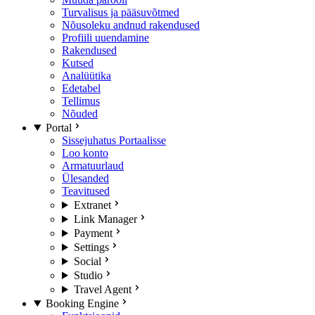
Turvalisus ja pääsuvõtmed
Nõusoleku andnud rakendused
Profiili uuendamine
Rakendused
Kutsed
Analüütika
Edetabel
Tellimus
Nõuded
Portal
Sissejuhatus Portaalisse
Loo konto
Armatuurlaud
Ülesanded
Teavitused
Extranet
Link Manager
Payment
Settings
Social
Studio
Travel Agent
Booking Engine