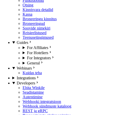
Funktsioonid
Otsing
Kinnisvara detailid
Kassa
Broneeringu kinnitus
Broneeringud
Soovide nimekiri
Reisieelistused
Teenusetingimused
Guides
For Affiliates
For Hoteliers
For Integrators
General
Webinars
Kuidas teha
Integrations
Developers
Ehita Winkile
Seadistamine
Autentimine
Webhooki integratsioon
Webhook sündmuste kataloog
REST ja gRPC