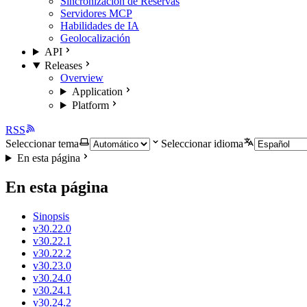
Sincronización de Reservas
Servidores MCP
Habilidades de IA
Geolocalización
API
Releases
Overview
Application
Platform
RSS
Seleccionar tema
Seleccionar idioma
En esta página
En esta página
Sinopsis
v30.22.0
v30.22.1
v30.22.2
v30.23.0
v30.24.0
v30.24.1
v30.24.2