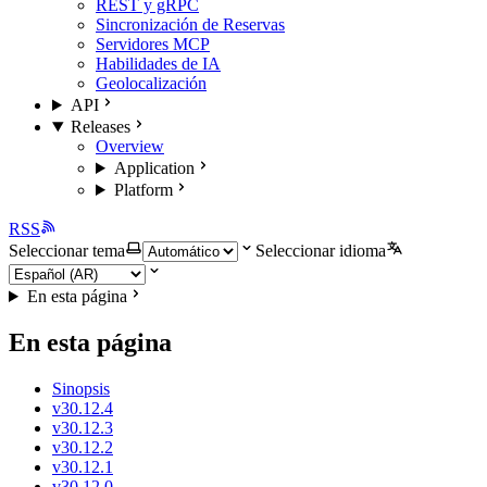
REST y gRPC
Sincronización de Reservas
Servidores MCP
Habilidades de IA
Geolocalización
API
Releases
Overview
Application
Platform
RSS
Seleccionar tema
Seleccionar idioma
En esta página
En esta página
Sinopsis
v30.12.4
v30.12.3
v30.12.2
v30.12.1
v30.12.0