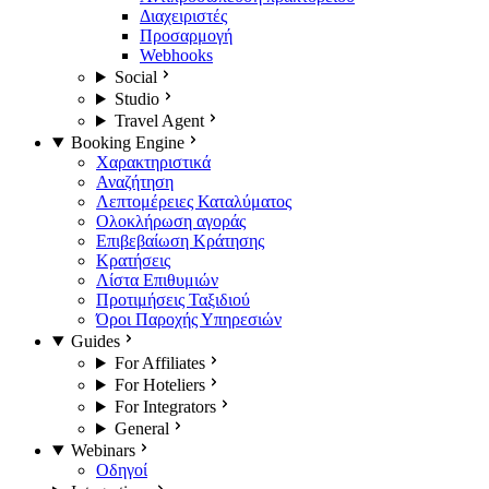
Διαχειριστές
Προσαρμογή
Webhooks
Social
Studio
Travel Agent
Booking Engine
Χαρακτηριστικά
Αναζήτηση
Λεπτομέρειες Καταλύματος
Ολοκλήρωση αγοράς
Επιβεβαίωση Κράτησης
Κρατήσεις
Λίστα Επιθυμιών
Προτιμήσεις Ταξιδιού
Όροι Παροχής Υπηρεσιών
Guides
For Affiliates
For Hoteliers
For Integrators
General
Webinars
Οδηγοί