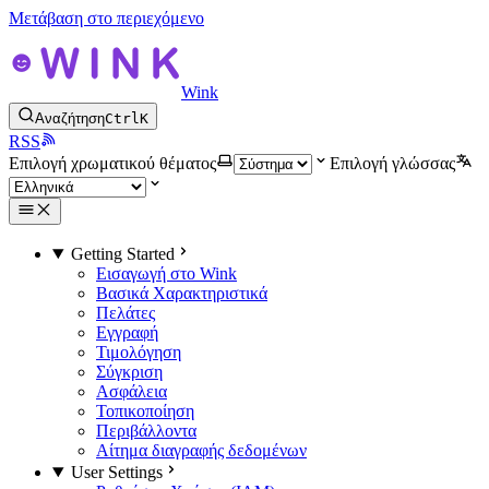
Μετάβαση στο περιεχόμενο
Wink
Αναζήτηση
Ctrl
K
RSS
Επιλογή χρωματικού θέματος
Επιλογή γλώσσας
Getting Started
Εισαγωγή στο Wink
Βασικά Χαρακτηριστικά
Πελάτες
Εγγραφή
Τιμολόγηση
Σύγκριση
Ασφάλεια
Τοπικοποίηση
Περιβάλλοντα
Αίτημα διαγραφής δεδομένων
User Settings