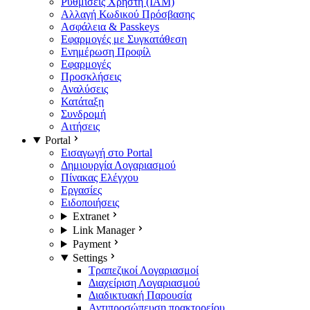
Ρυθμίσεις Χρήστη (IAM)
Αλλαγή Κωδικού Πρόσβασης
Ασφάλεια & Passkeys
Εφαρμογές με Συγκατάθεση
Ενημέρωση Προφίλ
Εφαρμογές
Προσκλήσεις
Αναλύσεις
Κατάταξη
Συνδρομή
Αιτήσεις
Portal
Εισαγωγή στο Portal
Δημιουργία Λογαριασμού
Πίνακας Ελέγχου
Εργασίες
Ειδοποιήσεις
Extranet
Link Manager
Payment
Settings
Τραπεζικοί Λογαριασμοί
Διαχείριση Λογαριασμού
Διαδικτυακή Παρουσία
Αντιπροσώπευση πρακτορείου