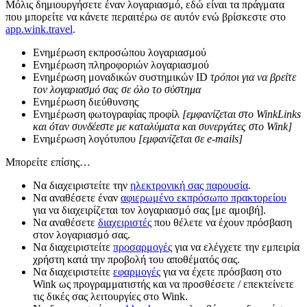
Μόλις δημιουργήσετε έναν λογαριασμό, εδώ είναι τα πράγματα
που μπορείτε να κάνετε περαιτέρω σε αυτόν ενώ βρίσκεστε στο
app.wink.travel
.
Ενημέρωση εκπροσώπου λογαριασμού
Ενημέρωση πληροφοριών λογαριασμού
Ενημέρωση μοναδικών συστημικών ID
τρόποι για να βρείτε
τον λογαριασμό σας σε όλο το σύστημα
Ενημέρωση διεύθυνσης
Ενημέρωση φωτογραφίας προφίλ
[εμφανίζεται στο WinkLinks
και όταν συνδέεστε με καταλύματα και συνεργάτες στο Wink]
Ενημέρωση λογότυπου
[εμφανίζεται σε e-mails]
Μπορείτε επίσης…
Να διαχειριστείτε την
ηλεκτρονική σας παρουσία
.
Να αναθέσετε έναν
αφιερωμένο εκπρόσωπο πρακτορείου
για να διαχειρίζεται τον λογαριασμό σας [με αμοιβή].
Να αναθέσετε
διαχειριστές
που θέλετε να έχουν πρόσβαση
στον λογαριασμό σας.
Να διαχειριστείτε
προσαρμογές
για να ελέγχετε την εμπειρία
χρήστη κατά την προβολή του αποθέματός σας.
Να διαχειριστείτε
εφαρμογές
για να έχετε πρόσβαση στο
Wink ως προγραμματιστής και να προσθέσετε / επεκτείνετε
τις δικές σας λειτουργίες στο Wink.