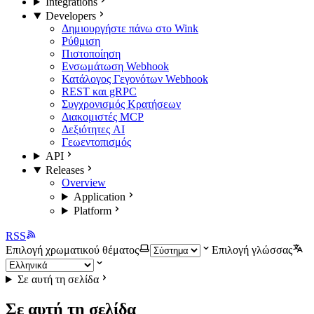
Integrations
Developers
Δημιουργήστε πάνω στο Wink
Ρύθμιση
Πιστοποίηση
Ενσωμάτωση Webhook
Κατάλογος Γεγονότων Webhook
REST και gRPC
Συγχρονισμός Κρατήσεων
Διακομιστές MCP
Δεξιότητες AI
Γεωεντοπισμός
API
Releases
Overview
Application
Platform
RSS
Επιλογή χρωματικού θέματος
Επιλογή γλώσσας
Σε αυτή τη σελίδα
Σε αυτή τη σελίδα