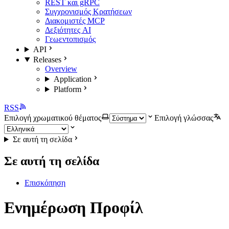
REST και gRPC
Συγχρονισμός Κρατήσεων
Διακομιστές MCP
Δεξιότητες AI
Γεωεντοπισμός
API
Releases
Overview
Application
Platform
RSS
Επιλογή χρωματικού θέματος
Επιλογή γλώσσας
Σε αυτή τη σελίδα
Σε αυτή τη σελίδα
Επισκόπηση
Ενημέρωση Προφίλ