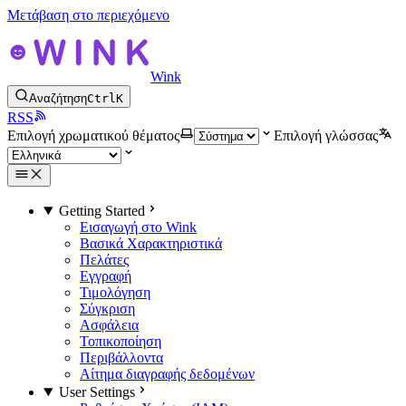
Μετάβαση στο περιεχόμενο
Wink
Αναζήτηση
Ctrl
K
RSS
Επιλογή χρωματικού θέματος
Επιλογή γλώσσας
Getting Started
Εισαγωγή στο Wink
Βασικά Χαρακτηριστικά
Πελάτες
Εγγραφή
Τιμολόγηση
Σύγκριση
Ασφάλεια
Τοπικοποίηση
Περιβάλλοντα
Αίτημα διαγραφής δεδομένων
User Settings