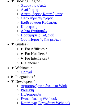
Booking Engine
Χαρακτηριστικά
Αναζήτηση
Λεπτομέρειες Καταλύματος
Ολοκλήρωση αγοράς
Επιβεβαίωση Κράτησης
Κρατήσεις
Λίστα Επιθυμιών
Προτιμήσεις Ταξιδιού
Όροι Παροχής Υπηρεσιών
Guides
For Affiliates
For Hoteliers
For Integrators
General
Webinars
Οδηγοί
Integrations
Developers
Δημιουργήστε πάνω στο Wink
Ρύθμιση
Πιστοποίηση
Ενσωμάτωση Webhook
Κατάλογος Γεγονότων Webhook