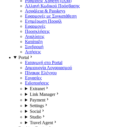
Ρυθμίσεις Χρήστη (IAM)
Αλλαγή Κωδικού Πρόσβασης
Ασφάλεια & Passkeys
Εφαρμογές με Συγκατάθεση
Ενημέρωση Προφίλ
Εφαρμογές
Προσκλήσεις
Αναλύσεις
Κατάταξη
Συνδρομή
Αιτήσεις
Portal
Εισαγωγή στο Portal
Δημιουργία Λογαριασμού
Πίνακας Ελέγχου
Εργασίες
Ειδοποιήσεις
Extranet
Link Manager
Payment
Settings
Social
Studio
Travel Agent