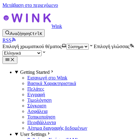
Μετάβαση στο περιεχόμενο
Wink
Αναζήτηση
Ctrl
K
RSS
Επιλογή χρωματικού θέματος
Επιλογή γλώσσας
Getting Started
Εισαγωγή στο Wink
Βασικά Χαρακτηριστικά
Πελάτες
Εγγραφή
Τιμολόγηση
Σύγκριση
Ασφάλεια
Τοπικοποίηση
Περιβάλλοντα
Αίτημα διαγραφής δεδομένων
User Settings