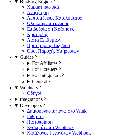
Booking Engine
Χαρακτηριστικά
Αναζήτηση
Λεπτομέρειες Καταλύματος
Ολοκλήρωση αγοράς
Επιβεβαίωση Κράτησης
Κρατήσεις
Λίστα Επιθυμιών
Προτιμήσεις Ταξιδιού
Όροι Παροχής Υπηρεσιών
Guides
For Affiliates
For Hoteliers
For Integrators
General
Webinars
Οδηγοί
Integrations
Developers
Δημιουργήστε πάνω στο Wink
Ρύθμιση
Πιστοποίηση
Ενσωμάτωση Webhook
Κατάλογος Γεγονότων Webhook