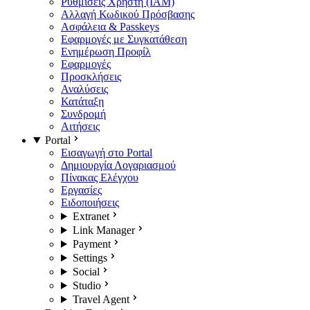
Ρυθμίσεις Χρήστη (IAM)
Αλλαγή Κωδικού Πρόσβασης
Ασφάλεια & Passkeys
Εφαρμογές με Συγκατάθεση
Ενημέρωση Προφίλ
Εφαρμογές
Προσκλήσεις
Αναλύσεις
Κατάταξη
Συνδρομή
Αιτήσεις
Portal
Εισαγωγή στο Portal
Δημιουργία Λογαριασμού
Πίνακας Ελέγχου
Εργασίες
Ειδοποιήσεις
Extranet
Link Manager
Payment
Settings
Social
Studio
Travel Agent