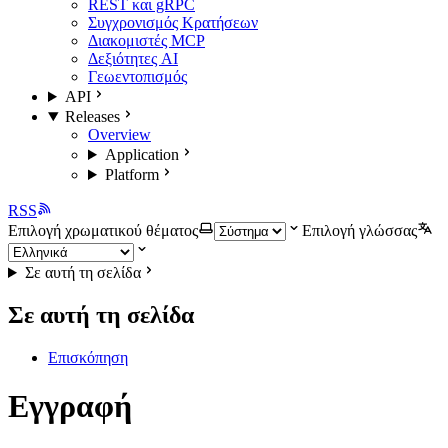
REST και gRPC
Συγχρονισμός Κρατήσεων
Διακομιστές MCP
Δεξιότητες AI
Γεωεντοπισμός
API
Releases
Overview
Application
Platform
RSS
Επιλογή χρωματικού θέματος
Επιλογή γλώσσας
Σε αυτή τη σελίδα
Σε αυτή τη σελίδα
Επισκόπηση
Εγγραφή