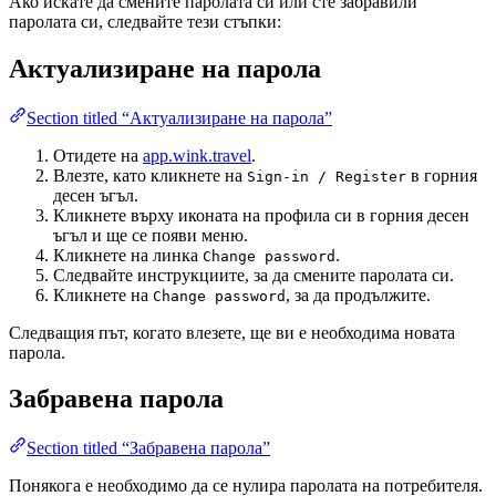
Ако искате да смените паролата си или сте забравили
паролата си, следвайте тези стъпки:
Актуализиране на парола
Section titled “Актуализиране на парола”
Отидете на
app.wink.travel
.
Влезте, като кликнете на
в горния
Sign-in / Register
десен ъгъл.
Кликнете върху иконата на профила си в горния десен
ъгъл и ще се появи меню.
Кликнете на линка
.
Change password
Следвайте инструкциите, за да смените паролата си.
Кликнете на
, за да продължите.
Change password
Следващия път, когато влезете, ще ви е необходима новата
парола.
Забравена парола
Section titled “Забравена парола”
Понякога е необходимо да се нулира паролата на потребителя.