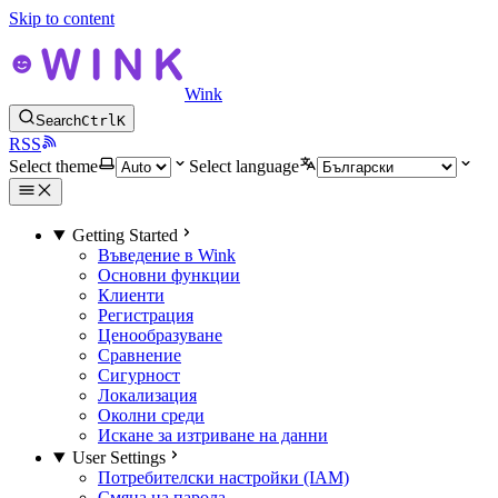
Skip to content
Wink
Search
Ctrl
K
RSS
Select theme
Select language
Getting Started
Въведение в Wink
Основни функции
Клиенти
Регистрация
Ценообразуване
Сравнение
Сигурност
Локализация
Околни среди
Искане за изтриване на данни
User Settings
Потребителски настройки (IAM)
Смяна на парола