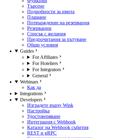
Функции
Търсене
Подробности за имота
Плащане
Потвърждение на резервация
Резервации
Списък с желания
Предпочитания за пътуване
Общи условия
Guides
For Affiliates
For Hoteliers
For Integrators
General
Webinars
Как да
Integrations
Developers
Изградете върху Wink
Настройка
Удостоверяване
Интеграция с Webhook
Каталог на Webhook събития
REST и gRPC