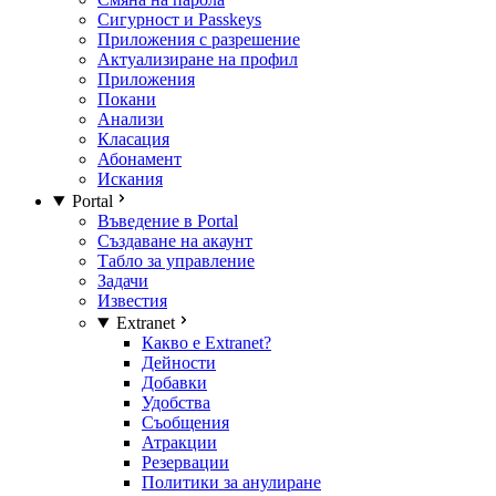
Сигурност и Passkeys
Приложения с разрешение
Актуализиране на профил
Приложения
Покани
Анализи
Класация
Абонамент
Искания
Portal
Въведение в Portal
Създаване на акаунт
Табло за управление
Задачи
Известия
Extranet
Какво е Extranet?
Дейности
Добавки
Удобства
Съобщения
Атракции
Резервации
Политики за анулиране