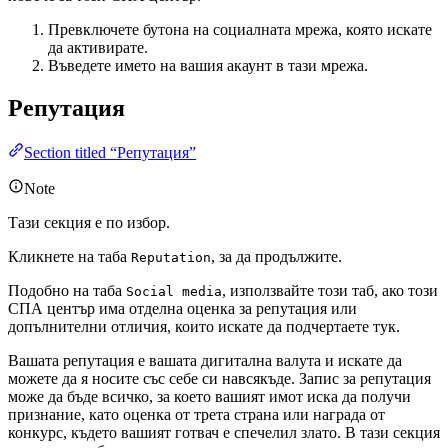
Превключете бутона на социалната мрежа, която искате
да активирате.
Въведете името на вашия акаунт в тази мрежа.
Репутация
Section titled “Репутация”
Note
Тази секция е по избор.
Кликнете на таба
, за да продължите.
Reputation
Подобно на таба
, използвайте този таб, ако този
Social media
СПА център има отделна оценка за репутация или
допълнителни отличия, които искате да подчертаете тук.
Вашата репутация е вашата дигитална валута и искате да
можете да я носите със себе си навсякъде. Запис за репутация
може да бъде всичко, за което вашият имот иска да получи
признание, като оценка от трета страна или награда от
конкурс, където вашият готвач е спечелил злато. В тази секция