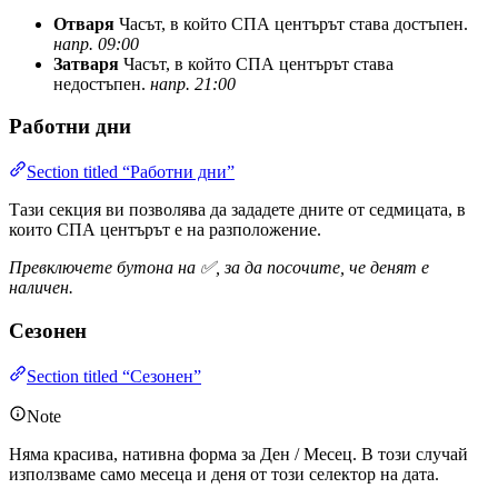
Отваря
Часът, в който СПА центърът става достъпен.
напр. 09:00
Затваря
Часът, в който СПА центърът става
недостъпен.
напр. 21:00
Работни дни
Section titled “Работни дни”
Тази секция ви позволява да зададете дните от седмицата, в
които СПА центърът е на разположение.
Превключете бутона на ✅, за да посочите, че денят е
наличен.
Сезонен
Section titled “Сезонен”
Note
Няма красива, нативна форма за Ден / Месец. В този случай
използваме само месеца и деня от този селектор на дата.