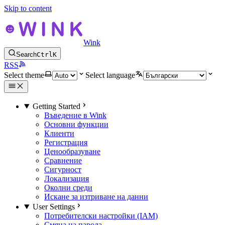
Skip to content
Wink
Search
Ctrl
K
RSS
Select theme
Select language
Getting Started
Въведение в Wink
Основни функции
Клиенти
Регистрация
Ценообразуване
Сравнение
Сигурност
Локализация
Околни среди
Искане за изтриване на данни
User Settings
Потребителски настройки (IAM)
Смяна на парола