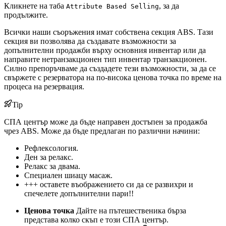
Кликнете на таба
, за да
Attribute Based Selling
продължите.
Всички наши съоръжения имат собствена секция ABS. Тази
секция ви позволява да създавате възможности за
допълнителни продажби върху основния инвентар или да
направите нетранзакционен тип инвентар транзакционен.
Силно препоръчваме да създадете тези възможности, за да се
свържете с резерватора на по-висока ценова точка по време на
процеса на резервация.
Tip
СПА център може да бъде направен достъпен за продажба
чрез ABS. Може да бъде предлаган по различни начини:
Рефлексология.
Ден за релакс.
Релакс за двама.
Специален шиацу масаж.
+++ оставете въображението си да се развихри и
спечелете допълнителни пари!!
Ценова точка
Дайте на пътешественика бърза
представа колко скъп е този СПА център.