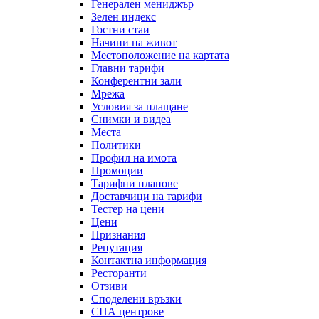
Генерален мениджър
Зелен индекс
Гостни стаи
Начини на живот
Местоположение на картата
Главни тарифи
Конферентни зали
Мрежа
Условия за плащане
Снимки и видеа
Места
Политики
Профил на имота
Промоции
Тарифни планове
Доставчици на тарифи
Тестер на цени
Цени
Признания
Репутация
Контактна информация
Ресторанти
Отзиви
Споделени връзки
СПА центрове