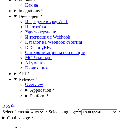
Как да
Integrations
Developers
Изградете върху Wink
Настройка
Удостоверяване
Интеграция с Webhook
Каталог на Webhook събития
REST и gRPC
Синхронизация на резервации
MCP сървъри
AI умения
Геолокация
API
Releases
Overview
Application
Platform
RSS
Select theme
Select language
On this page