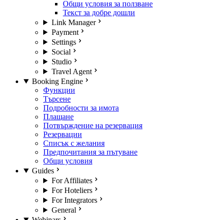
Общи условия за ползване
Текст за добре дошли
Link Manager
Payment
Settings
Social
Studio
Travel Agent
Booking Engine
Функции
Търсене
Подробности за имота
Плащане
Потвърждение на резервация
Резервации
Списък с желания
Предпочитания за пътуване
Общи условия
Guides
For Affiliates
For Hoteliers
For Integrators
General
Webinars