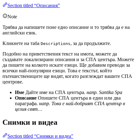
Section titled “Описания”
Note
Трябва да напишете поне едно описание и то трябва да е на
английски език.
Кликнете на таба
, за да продължите.
Descriptions
Подобно на приветствения текст на имота, можете да
създавате локализирани описания и за СПА центъра. Можете
да пишете на колкото искате езици. Ще добавим преводи за
всички най-популярни езици. Това е текстът, който
пътешествениците ще видят, когато разглеждат вашите СПА
центрове.
Име
Дайте име на СПА центъра.
напр. Santika Spa
Описание
Опишете СПА центъра в един или два
параграфа.
напр. Това е най-добрият СПА център в
целия свят…
Снимки и видеа
Section titled “Снимки и видеа”