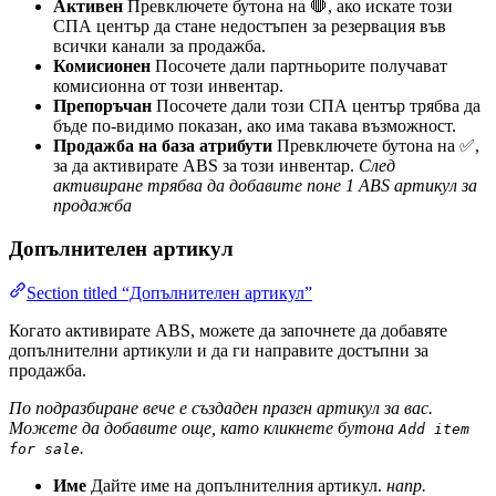
Активен
Превключете бутона на 🛑, ако искате този
СПА център да стане недостъпен за резервация във
всички канали за продажба.
Комисионен
Посочете дали партньорите получават
комисионна от този инвентар.
Препоръчан
Посочете дали този СПА център трябва да
бъде по-видимо показан, ако има такава възможност.
Продажба на база атрибути
Превключете бутона на ✅,
за да активирате ABS за този инвентар.
След
активиране трябва да добавите поне 1 ABS артикул за
продажба
Допълнителен артикул
Section titled “Допълнителен артикул”
Когато активирате ABS, можете да започнете да добавяте
допълнителни артикули и да ги направите достъпни за
продажба.
По подразбиране вече е създаден празен артикул за вас.
Можете да добавите още, като кликнете бутона
Add item
.
for sale
Име
Дайте име на допълнителния артикул.
напр.