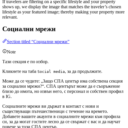
If travelers are filtering on a specific lifestyle and your property
shows up, we display the image that matches the traveler’s chosen
lifestyle as your featured image; thereby making your property more
relevant.
Социални мрежи
Section titled “Социални мрежи”
Note
Тази секция е по избор.
Кликнете на таба
, за да продължите.
Social media
Може да се чудите: „Защо СПА център има собствена секция
за социални мрежи?“. СПА центърът може да е съоръжение
близо до имота, но извън него, с персонал и собствен профил
в IG.
Социалните мрежи ви държат в контакт с нови и
съществуващи пътешественици с течение на времето.
Добавете вашите акаунти в социалните мрежи към профила
си, за да могат гостите лесно да се свържат с вас и да научат
повече за този СПА център.