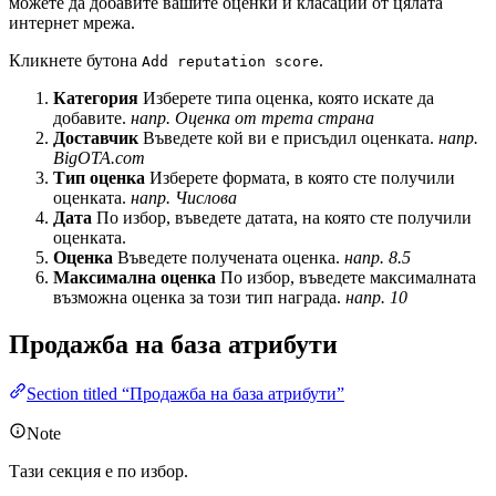
можете да добавите вашите оценки и класации от цялата
интернет мрежа.
Кликнете бутона
.
Add reputation score
Категория
Изберете типа оценка, която искате да
добавите.
напр. Оценка от трета страна
Доставчик
Въведете кой ви е присъдил оценката.
напр.
BigOTA.com
Тип оценка
Изберете формата, в която сте получили
оценката.
напр. Числова
Дата
По избор, въведете датата, на която сте получили
оценката.
Оценка
Въведете получената оценка.
напр. 8.5
Максимална оценка
По избор, въведете максималната
възможна оценка за този тип награда.
напр. 10
Продажба на база атрибути
Section titled “Продажба на база атрибути”
Note
Тази секция е по избор.