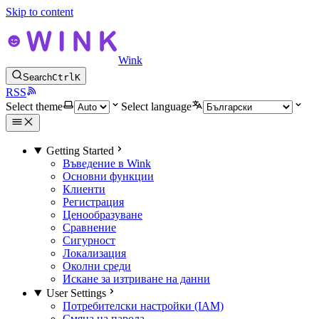
Skip to content
Wink
Search
Ctrl
K
RSS
Select theme
Select language
Getting Started
Въведение в Wink
Основни функции
Клиенти
Регистрация
Ценообразуване
Сравнение
Сигурност
Локализация
Околни среди
Искане за изтриване на данни
User Settings
Потребителски настройки (IAM)
Смяна на парола