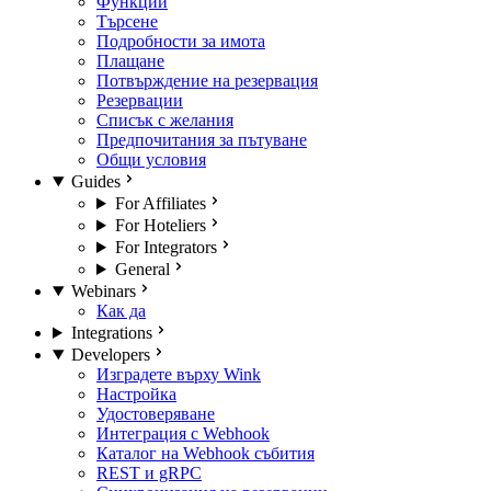
Функции
Търсене
Подробности за имота
Плащане
Потвърждение на резервация
Резервации
Списък с желания
Предпочитания за пътуване
Общи условия
Guides
For Affiliates
For Hoteliers
For Integrators
General
Webinars
Как да
Integrations
Developers
Изградете върху Wink
Настройка
Удостоверяване
Интеграция с Webhook
Каталог на Webhook събития
REST и gRPC