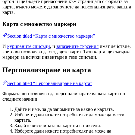
бутон и ще бъдете пренасочени към страницата с формата за
карта, където можете да започнете да персонализирате вашата
карта.
Карта с множество маркери
Section titled “Карта с множество маркери”
И
курираните списъци
, и
запазените търсения
имат действие,
което ви позволява да създадете карта. Тази карта ще съдържа
маркери за всички инвентари в тези списъци.
Персонализиране на карта
Section titled “Персонализиране на карта”
Формата ви позволява да персонализирате вашата карта по
следните начини:
Дайте ѝ име, за да запомните за какво е картата.
Изберете дали искате потребителят да може да мести
картата.
Задайте височината на картата в пиксели.
Изберете дали искате потребителят да може да