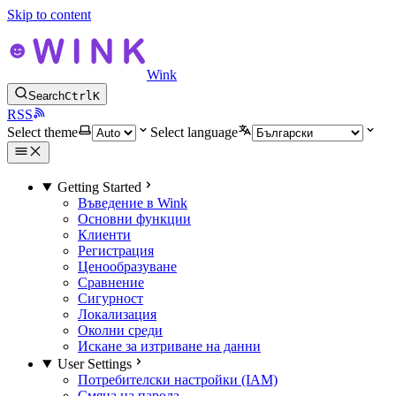
Skip to content
Wink
Search
Ctrl
K
RSS
Select theme
Select language
Getting Started
Въведение в Wink
Основни функции
Клиенти
Регистрация
Ценообразуване
Сравнение
Сигурност
Локализация
Околни среди
Искане за изтриване на данни
User Settings
Потребителски настройки (IAM)
Смяна на парола