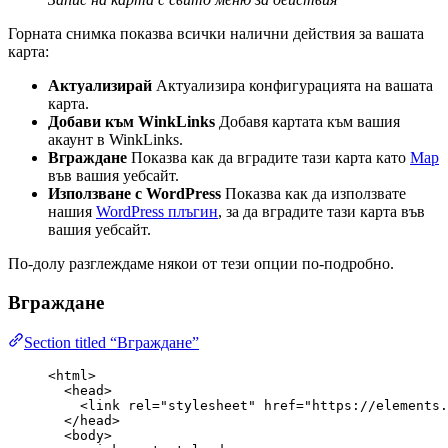
Горната снимка показва всички налични действия за вашата
карта:
Актуализирай
Актуализира конфигурацията на вашата
карта.
Добави към WinkLinks
Добавя картата към вашия
акаунт в WinkLinks.
Вграждане
Показва как да вградите тази карта като
Map
във вашия уебсайт.
Използване с WordPress
Показва как да използвате
нашия
WordPress плъгин
, за да вградите тази карта във
вашия уебсайт.
По-долу разглеждаме някои от тези опции по-подробно.
Вграждане
Section titled “Вграждане”
<
html
>
<
head
>
<
link
rel
=
"
stylesheet
"
href
=
"
https://elements.
</
head
>
<
body
>