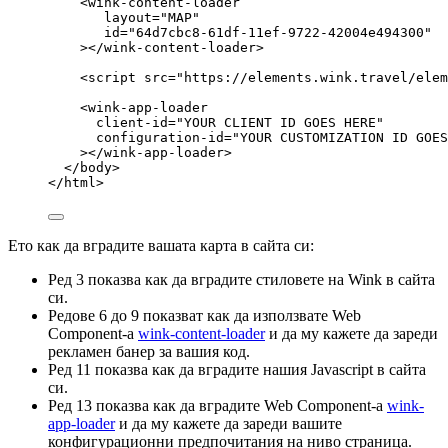
<
wink-content-loader
layout
=
"
MAP
"
id
=
"
64d7cbc8-61df-11ef-9722-42004e494300
"
></
wink-content-loader
>
<
script
src
=
"
https://elements.wink.travel/elem
<
wink-app-loader
client-id
=
"
YOUR CLIENT ID GOES HERE
"
configuration-id
=
"
YOUR CUSTOMIZATION ID GOES
></
wink-app-loader
>
</
body
>
</
html
>
Ето как да вградите вашата карта в сайта си:
Ред 3 показва как да вградите стиловете на Wink в сайта
си.
Редове 6 до 9 показват как да използвате Web
Component-а
wink-content-loader
и да му кажете да зареди
рекламен банер за вашия код.
Ред 11 показва как да вградите нашия Javascript в сайта
си.
Ред 13 показва как да вградите Web Component-а
wink-
app-loader
и да му кажете да зареди вашите
конфигурационни предпочитания на ниво страница.