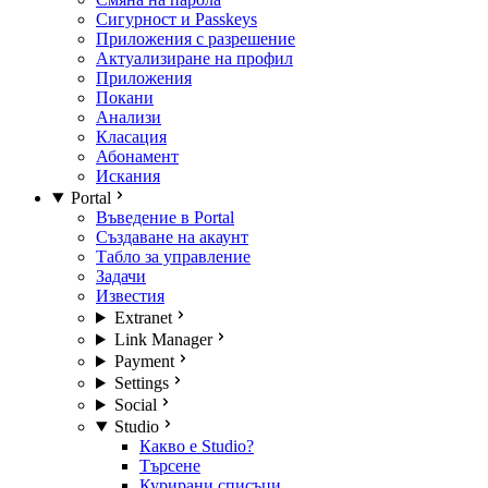
Сигурност и Passkeys
Приложения с разрешение
Актуализиране на профил
Приложения
Покани
Анализи
Класация
Абонамент
Искания
Portal
Въведение в Portal
Създаване на акаунт
Табло за управление
Задачи
Известия
Extranet
Link Manager
Payment
Settings
Social
Studio
Какво е Studio?
Търсене
Курирани списъци