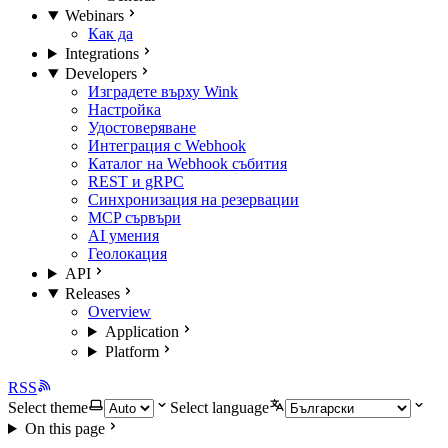
Webinars
Как да
Integrations
Developers
Изградете върху Wink
Настройка
Удостоверяване
Интеграция с Webhook
Каталог на Webhook събития
REST и gRPC
Синхронизация на резервации
MCP сървъри
AI умения
Геолокация
API
Releases
Overview
Application
Platform
RSS
Select theme
Select language
On this page