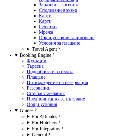
Запазени търсения
Споделени връзки
Карти
Карти
Решетки
Мрежа
Общи условия за ползване
Условия за плащане
Travel Agent
Booking Engine
Функции
Търсене
Подробности за имота
Плащане
Потвърждение на резервация
Резервации
Списък с желания
Предпочитания за пътуване
Общи условия
Guides
For Affiliates
For Hoteliers
For Integrators
General