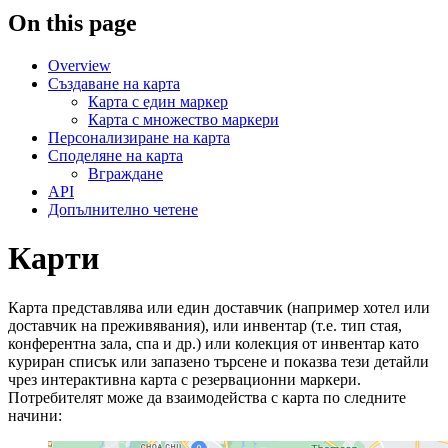
On this page
Overview
Създаване на карта
Карта с един маркер
Карта с множество маркери
Персонализиране на карта
Споделяне на карта
Вграждане
API
Допълнително четене
Карти
Карта представлява или един доставчик (например хотел или
доставчик на преживявания), или инвентар (т.е. тип стая,
конферентна зала, спа и др.) или колекция от инвентар като
куриран списък или запазено търсене и показва тези детайли
чрез интерактивна карта с резервационни маркери.
Потребителят може да взаимодейства с карта по следните
начини: