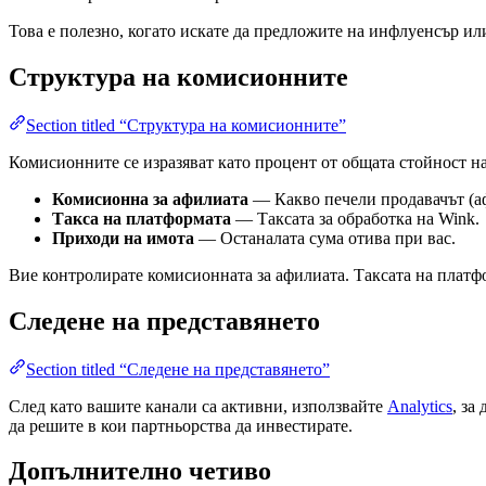
Това е полезно, когато искате да предложите на инфлуенсър ил
Структура на комисионните
Section titled “Структура на комисионните”
Комисионните се изразяват като процент от общата стойност н
Комисионна за афилиата
— Какво печели продавачът (аф
Такса на платформата
— Таксата за обработка на Wink.
Приходи на имота
— Останалата сума отива при вас.
Вие контролирате комисионната за афилиата. Таксата на платф
Следене на представянето
Section titled “Следене на представянето”
След като вашите канали са активни, използвайте
Analytics
, за
да решите в кои партньорства да инвестирате.
Допълнително четиво