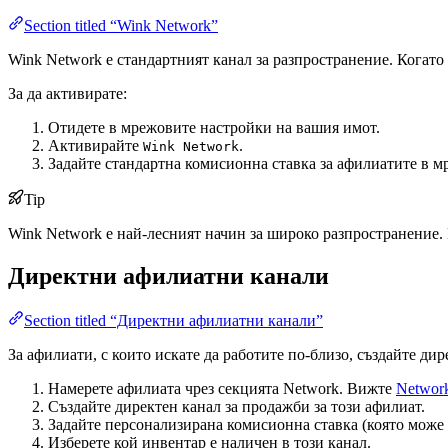
Section titled “Wink Network”
Wink Network е стандартният канал за разпространение. Когато
За да активирате:
Отидете в мрежовите настройки на вашия имот.
Активирайте
.
Wink Network
Задайте стандартна комисионна ставка за афилиатите в м
Tip
Wink Network е най-лесният начин за широко разпространение.
Директни афилиатни канали
Section titled “Директни афилиатни канали”
За афилиати, с които искате да работите по-близо, създайте ди
Намерете афилиата чрез секцията Network. Вижте
Networ
Създайте директен канал за продажби за този афилиат.
Задайте персонализирана комисионна ставка (която може д
Изберете кой инвентар е наличен в този канал.