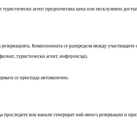
и туристически агент предпочитана цена или ексклузивен достъп
а резервацията. Комисионната се разпределя между участващите 
илиат, туристически агент, инфлуенсър).
ормата се приспада автоматично.
 да проследите кои канали генерират най-много резервации и пр