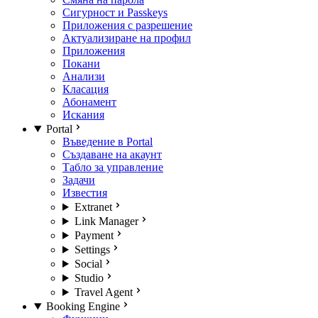
Сигурност и Passkeys
Приложения с разрешение
Актуализиране на профил
Приложения
Покани
Анализи
Класация
Абонамент
Искания
Portal
Въведение в Portal
Създаване на акаунт
Табло за управление
Задачи
Известия
Extranet
Link Manager
Payment
Settings
Social
Studio
Travel Agent
Booking Engine