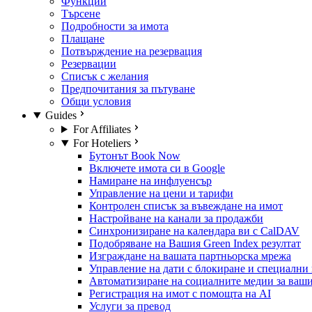
Функции
Търсене
Подробности за имота
Плащане
Потвърждение на резервация
Резервации
Списък с желания
Предпочитания за пътуване
Общи условия
Guides
For Affiliates
For Hoteliers
Бутонът Book Now
Включете имота си в Google
Намиране на инфлуенсър
Управление на цени и тарифи
Контролен списък за въвеждане на имот
Настройване на канали за продажби
Синхронизиране на календара ви с CalDAV
Подобряване на Вашия Green Index резултат
Изграждане на вашата партньорска мрежа
Управление на дати с блокиране и специални
Автоматизиране на социалните медии за ваш
Регистрация на имот с помощта на AI
Услуги за превод