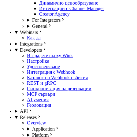
Динамично ценообразуване
Интеграции с Channel Manager
Creator Agency
For Integrators
General
Webinars
Как да
Integrations
Developers
Изградете върху Wink
Настройка
Удостоверяване
Интеграция с Webhook
Каталог на Webhook събития
REST и gRPC
Синхронизация на резервации
MCP сървъри
AI умения
Геолокация
API
Releases
Overview
Application
Platform