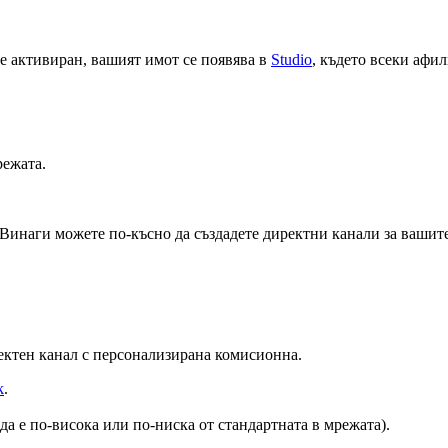
 е активиран, вашият имот се появява в
Studio
, където всеки афи
режата.
 Винаги можете по-късно да създадете директни канали за вашит
ректен канал с персонализирана комисионна.
k
.
а е по-висока или по-ниска от стандартната в мрежата).