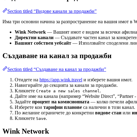
Section titled “Видове канали за продажби”
Има три основни начина за разпространение на вашия имот в W
Wink Network
— Вашият имот е видим за всички афилиат
Директни канали
— Създавате частен канал за конкрете
Вашият собствен уебсайт
— Използвайте споделени линко
Създаване на канал за продажби
Section titled “Създаване на канал за продажби”
Отидете на
https://app.wink.travel
и изберете вашия имот.
Навигирайте до секцията за канали за продажби.
Кликнете
.
Create a new sales channel
Дайте име на канала (например “Website Direct”, “Partner -
Задайте
процент на комисионната
— колко печели афили
Изберете кои
тарифни планове
са налични в този канал.
По желание ограничете до конкретни
видове стаи
или
ин
Кликнете
.
Save
Wink Network