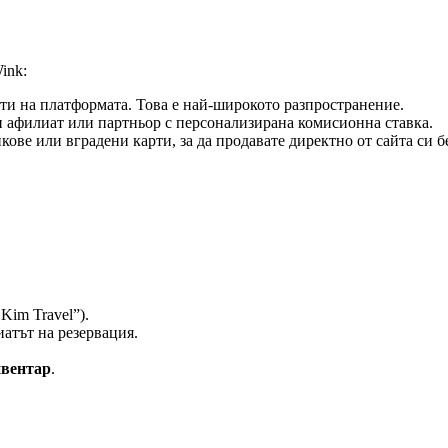
ink:
и на платформата. Това е най-широкото разпространение.
н афилиат или партньор с персонализирана комисионна ставка.
ве или вградени карти, за да продавате директно от сайта си б
 Kim Travel”).
атът на резервация.
вентар
.