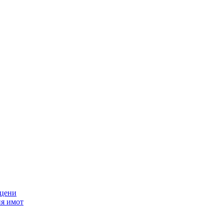
 цени
ия имот