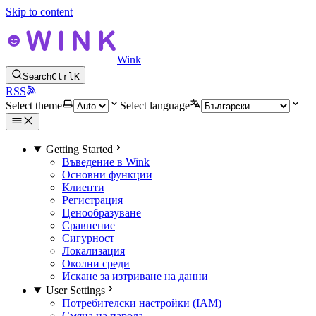
Skip to content
Wink
Search
Ctrl
K
RSS
Select theme
Select language
Getting Started
Въведение в Wink
Основни функции
Клиенти
Регистрация
Ценообразуване
Сравнение
Сигурност
Локализация
Околни среди
Искане за изтриване на данни
User Settings
Потребителски настройки (IAM)
Смяна на парола