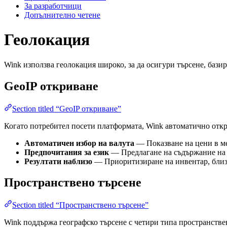
За разработчици
Допълнително четене
Геолокация
Wink използва геолокация широко, за да осигури търсене, бази
GeoIP откриване
Section titled “GeoIP откриване”
Когато потребител посети платформата, Wink автоматично откри
Автоматичен избор на валута
— Показване на цени в ме
Предпочитания за език
— Предлагане на съдържание на 
Резултати наблизо
— Приоритизиране на инвентар, близ
Пространствено търсене
Section titled “Пространствено търсене”
Wink поддържа географско търсене с четири типа пространствен