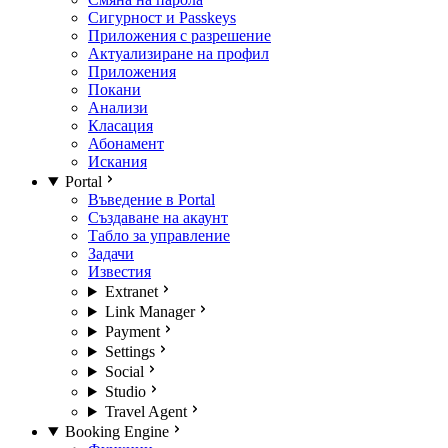
Сигурност и Passkeys
Приложения с разрешение
Актуализиране на профил
Приложения
Покани
Анализи
Класация
Абонамент
Искания
Portal
Въведение в Portal
Създаване на акаунт
Табло за управление
Задачи
Известия
Extranet
Link Manager
Payment
Settings
Social
Studio
Travel Agent
Booking Engine