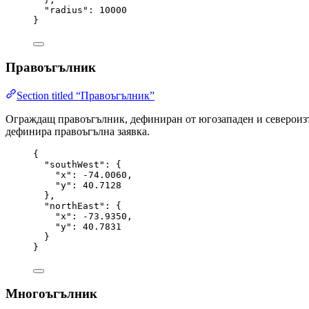
"radius"
: 
10000
}
Правоъгълник
Section titled “Правоъгълник”
Ограждащ правоъгълник, дефиниран от югозападен и североизто
дефинира правоъгълна заявка.
{
"southWest"
: {
"x"
: 
-74.0060
,
"y"
: 
40.7128
},
"northEast"
: {
"x"
: 
-73.9350
,
"y"
: 
40.7831
}
}
Многоъгълник