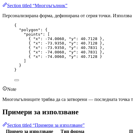
Section titled “Многоъгълник”
Персонализирана форма, дефинирана от серия точки. Използва 
{
"polygon"
: {
"points"
: [
{ 
"x"
: 
-74.0060
, 
"y"
: 
40.7128
 },
{ 
"x"
: 
-73.9350
, 
"y"
: 
40.7128
 },
{ 
"x"
: 
-73.9350
, 
"y"
: 
40.7831
 },
{ 
"x"
: 
-74.0060
, 
"y"
: 
40.7831
 },
{ 
"x"
: 
-74.0060
, 
"y"
: 
40.7128
 }
]
}
}
Note
Многоъгълниците трябва да са затворени — последната точка тр
Примери за използване
Section titled “Примери за използване”
Пример за използване
Тип форма
П