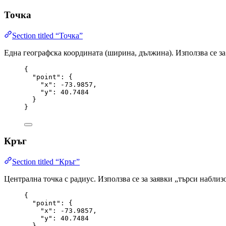
Точка
Section titled “Точка”
Една географска координата (ширина, дължина). Използва се з
{
"point"
: {
"x"
: 
-73.9857
,
"y"
: 
40.7484
}
}
Кръг
Section titled “Кръг”
Централна точка с радиус. Използва се за заявки „търси набли
{
"point"
: {
"x"
: 
-73.9857
,
"y"
: 
40.7484
},