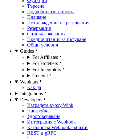
Функции
Търсене
Подробности за имота
Плащане
Потвърждение на резервация
Резервации
Списък с желания
Предпочитания за пътуване
Общи условия
Guides
For Affiliates
For Hoteliers
For Integrators
General
Webinars
Как да
Integrations
Developers
Изградете върху Wink
Настройка
Удостоверяване
Интеграция с Webhook
Каталог на Webhook събития
REST и gRPC