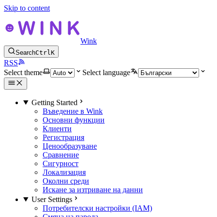
Skip to content
Wink
Search
Ctrl
K
RSS
Select theme
Select language
Getting Started
Въведение в Wink
Основни функции
Клиенти
Регистрация
Ценообразуване
Сравнение
Сигурност
Локализация
Околни среди
Искане за изтриване на данни
User Settings
Потребителски настройки (IAM)
Смяна на парола