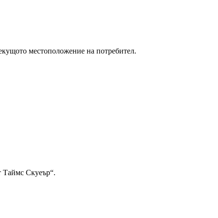
текущото местоположение на потребител.
т Таймс Скуеър“.