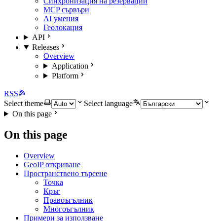
Синхронизация на резервации
MCP сървъри
AI умения
Геолокация
API
Releases
Overview
Application
Platform
RSS
Select theme
Select language
On this page
On this page
Overview
GeoIP откриване
Пространствено търсене
Точка
Кръг
Правоъгълник
Многоъгълник
Примери за използване