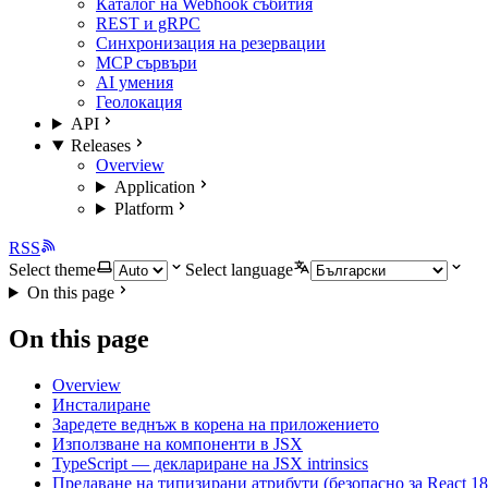
Каталог на Webhook събития
REST и gRPC
Синхронизация на резервации
MCP сървъри
AI умения
Геолокация
API
Releases
Overview
Application
Platform
RSS
Select theme
Select language
On this page
On this page
Overview
Инсталиране
Заредете веднъж в корена на приложението
Използване на компоненти в JSX
TypeScript — деклариране на JSX intrinsics
Предаване на типизирани атрибути (безопасно за React 18