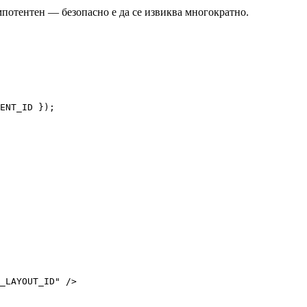
мпотентен — безопасно е да се извиква многократно.
ENT_ID
 });
_LAYOUT_ID
"
 />