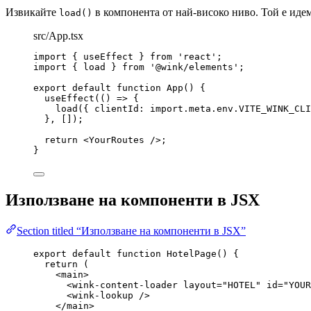
Извикайте
в компонента от най-високо ниво. Той е иде
load()
src/App.tsx
import
 { useEffect } 
from
'
react
'
;
import
 { load } 
from
'
@wink/elements
'
;
export
default
function
App
()
 {
useEffect
(
()
=>
 {
load
({ clientId: 
import.
meta
.
env
.
VITE_WINK_CLI
}
,
 []);
return
<
YourRoutes
 />
;
}
Използване на компоненти в JSX
Section titled “Използване на компоненти в JSX”
export
default
function
HotelPage
()
 {
return
 (
<
main
>
<
wink-content-loader
layout
=
"
HOTEL
"
id
=
"
YOUR
<
wink-lookup
 />
</
main
>