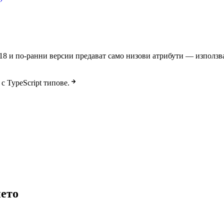
t 18 и по-ранни версии предават само низови атрибути — използ
с TypeScript типове.
ието