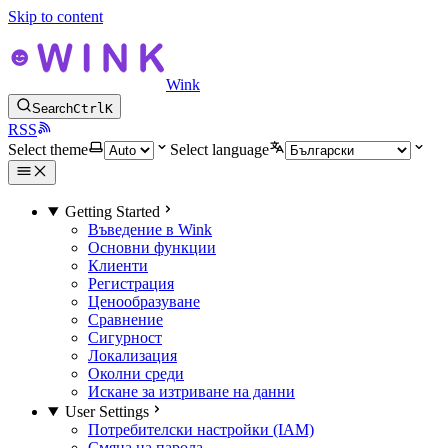
Skip to content
Wink
Search
Ctrl
K
RSS
Select theme
Select language
Getting Started
Въведение в Wink
Основни функции
Клиенти
Регистрация
Ценообразуване
Сравнение
Сигурност
Локализация
Околни среди
Искане за изтриване на данни
User Settings
Потребителски настройки (IAM)
Смяна на парола