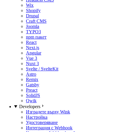
Wix
Shopify
Drupal
Craft CMS
Joomla
TYPO3
npm пакет
React
Next.js
Angular
Vue 3
Nuxt 3
Svelte / SvelteKit
Astro
Remix
Gatsby
Preact
SolidJS
Qwik
Developers
Изградете върху Wink
Настройка
Удостоверяване
Интеграция с Webhook