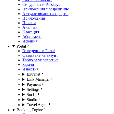
Сигурност и Passkeys
Приложения с разрешение
Актуализиране на профил
Приложения
Покани
Анализи
Класация
Абонамент
Искания
Portal
Въведение в Portal
Създаване на акаунт
Табло за управление
Задачи
Известия
Extranet
Link Manager
Payment
Settings
Social
Studio
Travel Agent
Booking Engine