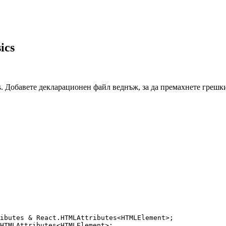
ics
ts. Добавете декларационен файл веднъж, за да премахнете грешк
ibutes
&
 React
.
HTMLAttributes
<
HTMLElement
>;
HTMLAttributes
<
HTMLElement
>;