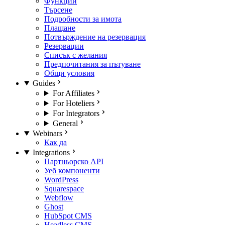
Функции
Търсене
Подробности за имота
Плащане
Потвърждение на резервация
Резервации
Списък с желания
Предпочитания за пътуване
Общи условия
Guides
For Affiliates
For Hoteliers
For Integrators
General
Webinars
Как да
Integrations
Партньорско API
Уеб компоненти
WordPress
Squarespace
Webflow
Ghost
HubSpot CMS
Headless CMS