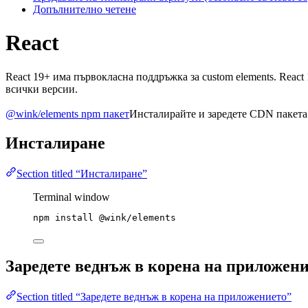
Допълнително четене
React
React 19+ има първокласна поддръжка за custom elements. Reac
всички версии.
@wink/elements npm пакет
Инсталирайте и заредете CDN пакета 
Инсталиране
Section titled “Инсталиране”
Terminal window
npm
install
@wink/elements
Заредете веднъж в корена на приложен
Section titled “Заредете веднъж в корена на приложението”