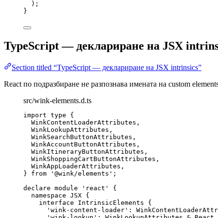
);
}
TypeScript — деклариране на JSX intrins
Section titled “TypeScript — деклариране на JSX intrinsics”
React по подразбиране не разпознава имената на custom elemen
src/wink-elements.d.ts
import
type
 {
WinkContentLoaderAttributes,
WinkLookupAttributes,
WinkSearchButtonAttributes,
WinkAccountButtonAttributes,
WinkItineraryButtonAttributes,
WinkShoppingCartButtonAttributes,
WinkAppLoaderAttributes,
} 
from
'
@wink/elements
'
;
declare
module
'
react
'
 {
namespace
 JSX {
interface
 IntrinsicElements {
'
wink-content-loader
'
:
WinkContentLoaderAttr
'
wink-lookup
'
:
WinkLookupAttributes
&
 React
.