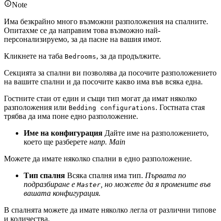
Note
Има безкрайно много възможни разположения на спалните.
Опитахме се да направим това възможно най-
персонализируемо, за да пасне на вашия имот.
Кликнете на таба
, за да продължите.
Bedrooms
Секцията за спални ви позволява да посочите разположението
на вашите спални и да посочите какво има във всяка една.
Гостните стаи от един и същи тип могат да имат няколко
разположения или
. Гостната стая
Bedding configurations
трябва да има поне едно разположение.
Име на конфигурация
Дайте име на разположението,
което ще разберете
напр. Main
Можете да имате няколко спални в едно разположение.
Тип спалня
Всяка спалня има тип.
Първата по
подразбиране е
, но можете да я промените във
Master
вашата конфигурация.
В спалнята можете да имате няколко легла от различни типове
и количества.