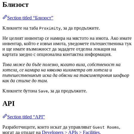
Близост
Section titled “Близост”
Кликнете на таба
, за да продължите.
Proximity
Не целият инвентар се намира на мястото на имота. Ако имате
инвентар, който е извън имота, уведомете пътешественика тук
и ще имате възможност да зададете отделна локация на
картата заедно с опционална контактна информация.
Това може да бъде полезно, когато вила, собственост на
хотела, се намира на няколко километра от хотела и
пътешественикът иска да обясни на таксиметровия шофьор
как да стигне до там.
Кликнете бутона
, за да продължите.
Save
API
Section titled “API”
Разработчиците, които искат да управляват
,
Guest Rooms
могат да отидат на
Developers > APIs > Facilities
.