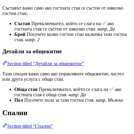
Съставът важи само ако гостната стая се състои от няколко
гостни стаи.
Състав
Превключвател, който се слага на ✅ ако
гостната стая се състои от няколко стаи.
напр. Да
Брой
Посочете колко гостни стаи включва тази гостна
стая.
напр. 2
Детайли за общежитие
Section titled “Детайли за общежитие”
Тази секция важи само ако управлявате общежитие, хостел
или друга услуга с общи стаи.
Обща стая
Превключвател, който се слага на ✅ ако
гостната стая е обща стая.
напр. Да
Пол
Посочете пола за тази гостна стая.
напр. Мъжки
Спални
Section titled “Спални”