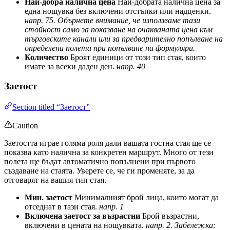
Най-добра налична цена
Най-добрата налична цена за
една нощувка без включени отстъпки или надценки.
напр. 75. Обърнете внимание, че използваме тази
стойност само за показване на очакваната цена към
търговските канали или за предварително попълване на
определени полета при попълване на формуляри.
Количество
Броят единици от този тип стая, които
имате за всеки даден ден.
напр. 40
Заетост
Section titled “Заетост”
Caution
Заетостта играе голяма роля дали вашата гостна стая ще се
показва като налична за конкретен маршрут. Много от тези
полета ще бъдат автоматично попълнени при първото
създаване на стаята. Уверете се, че ги променяте, за да
отговарят на вашия тип стая.
Мин. заетост
Минималният брой лица, които могат да
отседнат в тази стая.
напр. 1
Включена заетост за възрастни
Брой възрастни,
включени в цената на нощувката.
напр. 2. Забележка: