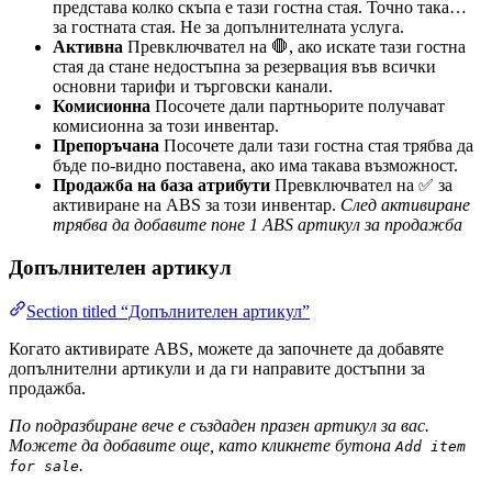
представа колко скъпа е тази гостна стая. Точно така…
за гостната стая. Не за допълнителната услуга.
Активна
Превключвател на 🛑, ако искате тази гостна
стая да стане недостъпна за резервация във всички
основни тарифи и търговски канали.
Комисионна
Посочете дали партньорите получават
комисионна за този инвентар.
Препоръчана
Посочете дали тази гостна стая трябва да
бъде по-видно поставена, ако има такава възможност.
Продажба на база атрибути
Превключвател на ✅ за
активиране на ABS за този инвентар.
След активиране
трябва да добавите поне 1 ABS артикул за продажба
Допълнителен артикул
Section titled “Допълнителен артикул”
Когато активирате ABS, можете да започнете да добавяте
допълнителни артикули и да ги направите достъпни за
продажба.
По подразбиране вече е създаден празен артикул за вас.
Можете да добавите още, като кликнете бутона
Add item
.
for sale