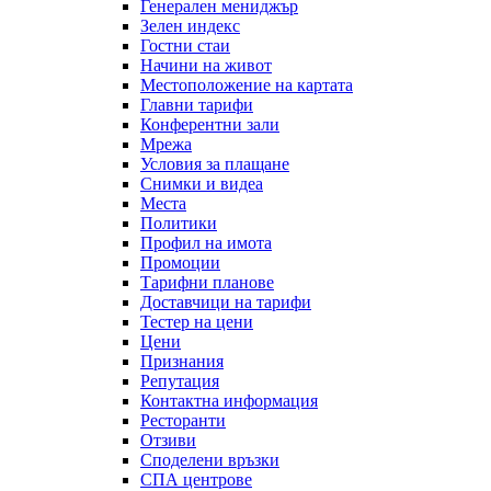
Генерален мениджър
Зелен индекс
Гостни стаи
Начини на живот
Местоположение на картата
Главни тарифи
Конферентни зали
Мрежа
Условия за плащане
Снимки и видеа
Места
Политики
Профил на имота
Промоции
Тарифни планове
Доставчици на тарифи
Тестер на цени
Цени
Признания
Репутация
Контактна информация
Ресторанти
Отзиви
Споделени връзки
СПА центрове