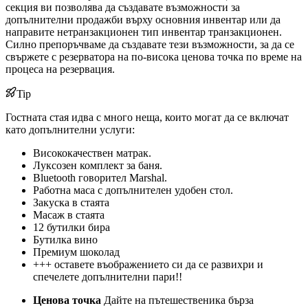
секция ви позволява да създавате възможности за
допълнителни продажби върху основния инвентар или да
направите нетранзакционен тип инвентар транзакционен.
Силно препоръчваме да създавате тези възможности, за да се
свържете с резерватора на по-висока ценова точка по време на
процеса на резервация.
Tip
Гостната стая идва с много неща, които могат да се включат
като допълнителни услуги:
Висококачествен матрак.
Луксозен комплект за баня.
Bluetooth говорител Marshal.
Работна маса с допълнителен удобен стол.
Закуска в стаята
Масаж в стаята
12 бутилки бира
Бутилка вино
Премиум шоколад
+++ оставете въображението си да се развихри и
спечелете допълнителни пари!!
Ценова точка
Дайте на пътешественика бърза