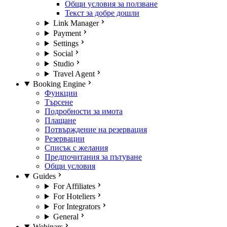
Общи условия за ползване
Текст за добре дошли
Link Manager
Payment
Settings
Social
Studio
Travel Agent
Booking Engine
Функции
Търсене
Подробности за имота
Плащане
Потвърждение на резервация
Резервации
Списък с желания
Предпочитания за пътуване
Общи условия
Guides
For Affiliates
For Hoteliers
For Integrators
General
Webinars