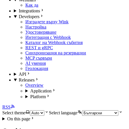
Как да
Integrations
Developers
Изградете върху Wink
Настройка
Удостоверяване
Интеграция с Webhook
Каталог на Webhook събития
REST и gRPC
Синхронизация на резервации
MCP сървъри
AI умения
Геолокация
API
Releases
Overview
Application
Platform
RSS
Select theme
Select language
On this page