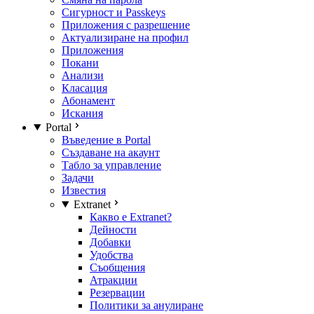
Сигурност и Passkeys
Приложения с разрешение
Актуализиране на профил
Приложения
Покани
Анализи
Класация
Абонамент
Искания
Portal
Въведение в Portal
Създаване на акаунт
Табло за управление
Задачи
Известия
Extranet
Какво е Extranet?
Дейности
Добавки
Удобства
Съобщения
Атракции
Резервации
Политики за анулиране