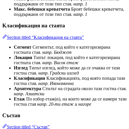
поддържани от този тип стая.
напр. 1
Макс. бебешки креватчета
Броят бебешки креватчета,
поддържани от този тип стая.
напр. 1
Класификация на стаята
Section titled “Класификация на стаята”
Сегмент
Сегментът, под който е категоризирана
гостната стая.
напр. Бюджет
Локация
Типът локация, под който е категоризирана
гостната стая.
напр. Висок етаж
Изглед
Типът изглед, който може да се очаква от тази
гостна стая.
напр. Градски изглед
Класификация
Класификацията, под която попада тази
гостна стая.
напр. Икономична
Архитектура
Стилът на сградата около тази гостна стая.
напр. Азиатски
Етаж
По избор етаж(и), на които може да се намери тази
гостна стая
напр. 20-ти етаж и нагоре
Състав
Section titled “Състав”