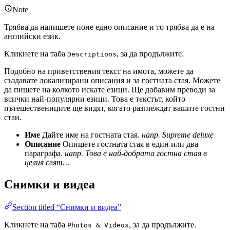
Note
Трябва да напишете поне едно описание и то трябва да е на
английски език.
Кликнете на таба
, за да продължите.
Descriptions
Подобно на приветствения текст на имота, можете да
създавате локализирани описания и за гостната стая. Можете
да пишете на колкото искате езици. Ще добавим преводи за
всички най-популярни езици. Това е текстът, който
пътешествениците ще видят, когато разглеждат вашите гостни
стаи.
Име
Дайте име на гостната стая.
напр. Supreme deluxe
Описание
Опишете гостната стая в един или два
параграфа.
напр. Това е най-добрата гостна стая в
целия свят…
Снимки и видеа
Section titled “Снимки и видеа”
Кликнете на таба
, за да продължите.
Photos & Videos