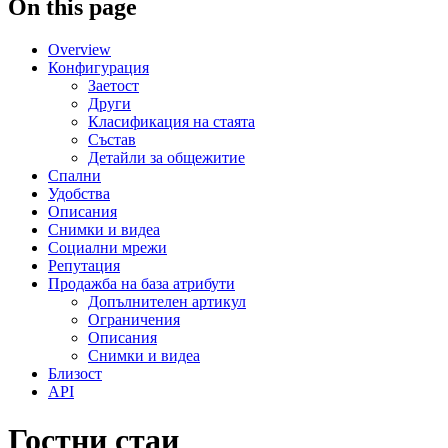
On this page
Overview
Конфигурация
Заетост
Други
Класификация на стаята
Състав
Детайли за общежитие
Спални
Удобства
Описания
Снимки и видеа
Социални мрежи
Репутация
Продажба на база атрибути
Допълнителен артикул
Ограничения
Описания
Снимки и видеа
Близост
API
Гостни стаи