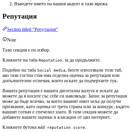
Въведете името на вашия акаунт в тази мрежа.
Репутация
Section titled “Репутация”
Note
Тази секция е по избор.
Кликнете на таба
, за да продължите.
Reputation
Подобно на таба
, бихте използвали този таб,
Social media
ако тази гостна стая има отделна оценка за репутация или
допълнителни отличия, които искате да подчертаете тук.
Вашата репутация е вашата дигитална валута и искате да
можете да я носите със себе си навсякъде. Запис за репутация
може да бъде всичко, за което вашият имот иска да получи
признание, като оценка от трета страна или за конкурс, където
вашият готвач е спечелил злато. В тази секция можете да
добавите вашите оценки и класации от цял интернет.
Кликнете бутона
.
Add reputation score