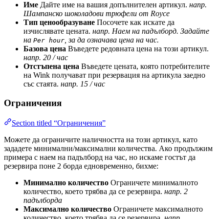
Име
Дайте име на вашия допълнителен артикул.
напр.
Шампанско шоколадови трюфели от Royce
Тип ценообразуване
Посочете как искате да
изчислявате цената.
напр. Наем на падълборд. Задайте
на
, за да означава цена на час.
Per hour
Базова цена
Въведете редовната цена на този артикул.
напр. 20 / час
Отстъпена цена
Въведете цената, която потребителите
на Wink получават при резервация на артикула заедно
със стаята.
напр. 15 / час
Ограничения
Section titled “Ограничения”
Можете да ограничите наличността на този артикул, като
зададете минимални/максимални количества. Ако продължим
примера с наем на падълборд на час, но искаме гостът да
резервира поне 2 борда едновременно, бихме:
Минимално количество
Ограничете минималното
количество, което трябва да се резервира.
напр. 2
падълборда
Максимално количество
Ограничете максималното
количество, което трябва да се резервира.
напр.