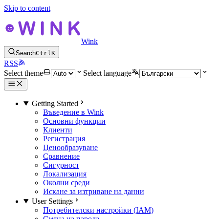
Skip to content
Wink
Search
Ctrl
K
RSS
Select theme
Select language
Getting Started
Въведение в Wink
Основни функции
Клиенти
Регистрация
Ценообразуване
Сравнение
Сигурност
Локализация
Околни среди
Искане за изтриване на данни
User Settings
Потребителски настройки (IAM)
Смяна на парола