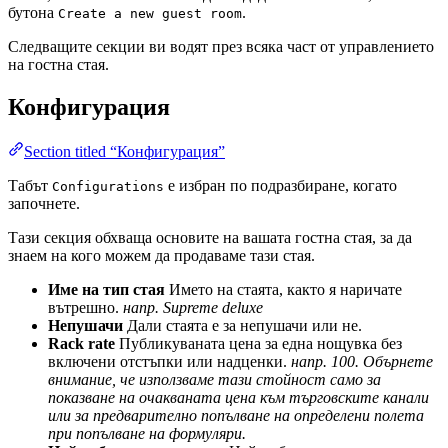
бутона
.
Create a new guest room
Следващите секции ви водят през всяка част от управлението
на гостна стая.
Конфигурация
Section titled “Конфигурация”
Табът
е избран по подразбиране, когато
Configurations
започнете.
Тази секция обхваща основите на вашата гостна стая, за да
знаем на кого можем да продаваме тази стая.
Име на тип стая
Името на стаята, както я наричате
вътрешно.
напр. Supreme deluxe
Непушачи
Дали стаята е за непушачи или не.
Rack rate
Публикуваната цена за една нощувка без
включени отстъпки или надценки.
напр. 100. Обърнете
внимание, че използваме тази стойност само за
показване на очакваната цена към търговските канали
или за предварително попълване на определени полета
при попълване на формуляри.