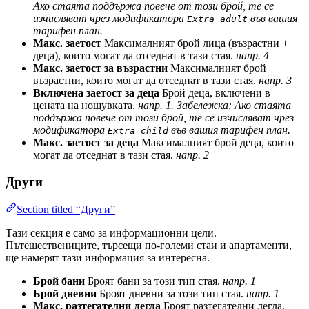
Ако стаята поддържа повече от този брой, те се
изчисляват чрез модификатора
във вашия
Extra adult
тарифен план.
Макс. заетост
Максималният брой лица (възрастни +
деца), които могат да отседнат в тази стая.
напр. 4
Макс. заетост за възрастни
Максималният брой
възрастни, които могат да отседнат в тази стая.
напр. 3
Включена заетост за деца
Брой деца, включени в
цената на нощувката.
напр. 1. Забележка: Ако стаята
поддържа повече от този брой, те се изчисляват чрез
модификатора
във вашия тарифен план.
Extra child
Макс. заетост за деца
Максималният брой деца, които
могат да отседнат в тази стая.
напр. 2
Други
Section titled “Други”
Тази секция е само за информационни цели.
Пътешествениците, търсещи по-големи стаи и апартаменти,
ще намерят тази информация за интересна.
Брой бани
Броят бани за този тип стая.
напр. 1
Брой дневни
Броят дневни за този тип стая.
напр. 1
Макс. разтегателни легла
Броят разтегателни легла,