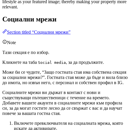
lifestyle as your featured image; thereby making your property more
relevant.
Социални мрежи
Section titled “Социални мрежи”
Note
Тази секция е по избор.
Кликнете на таба
, за да продължите.
Social media
Може би се чудите, “Защо гостната стая има собствена секция
за социални мрежи?”. Гостната стая може да бъде и вила близо
до имота, но извън него, с персонал и собствен профил в IG.
Социалните мрежи ви държат в контакт с нови и
съществуващи пътешественици с течение на времето.
Добавете вашите акаунти в социалните мрежи към профила
си, за да могат гостите лесно да се свържат с вас и да научат
повече за вашата гостна стая.
Включете превключвателя на социалната мрежа, която
искате да активирате.