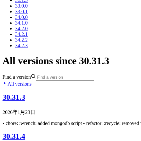
32.1.5
33.0.0
33.0.1
34.0.0
34.1.0
34.2.0
34.2.1
34.2.2
34.2.3
All versions since 30.31.3
Find a version
All versions
30.31.3
2026年1月23日
• chore: :wrench: added mongodb script • refactor: :recycle: remov
30.31.4