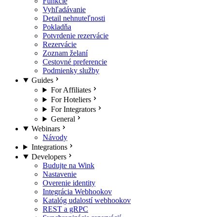
Funkcie
Vyhľadávanie
Detail nehnuteľnosti
Pokladňa
Potvrdenie rezervácie
Rezervácie
Zoznam želaní
Cestovné preferencie
Podmienky služby
Guides
For Affiliates
For Hoteliers
For Integrators
General
Webinars
Návody
Integrations
Developers
Budujte na Wink
Nastavenie
Overenie identity
Integrácia Webhookov
Katalóg udalostí webhookov
REST a gRPC