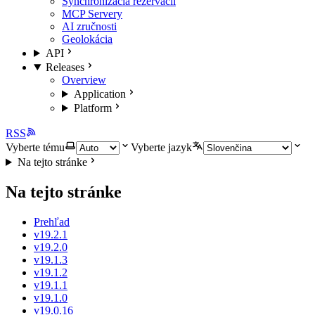
Synchronizácia rezervácií
MCP Servery
AI zručnosti
Geolokácia
API
Releases
Overview
Application
Platform
RSS
Vyberte tému
Vyberte jazyk
Na tejto stránke
Na tejto stránke
Prehľad
v19.2.1
v19.2.0
v19.1.3
v19.1.2
v19.1.1
v19.1.0
v19.0.16