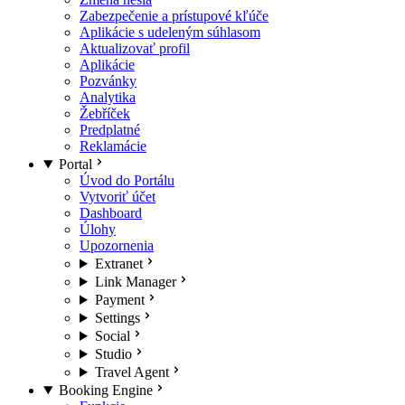
Zabezpečenie a prístupové kľúče
Aplikácie s udeleným súhlasom
Aktualizovať profil
Aplikácie
Pozvánky
Analytika
Žebříček
Predplatné
Reklamácie
Portal
Úvod do Portálu
Vytvoriť účet
Dashboard
Úlohy
Upozornenia
Extranet
Link Manager
Payment
Settings
Social
Studio
Travel Agent
Booking Engine