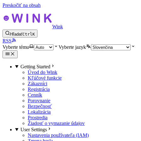
Preskočiť na obsah
Wink
Hľadať
Ctrl
K
RSS
Vyberte tému
Vyberte jazyk
Getting Started
Úvod do Wink
Kľúčové funkcie
Zákazníci
Registrácia
Cenník
Porovnanie
Bezpečnosť
Lokalizácia
Prostredia
Žiadosť o vymazanie údajov
User Settings
Nastavenia používateľa (IAM)
Zmena hesla