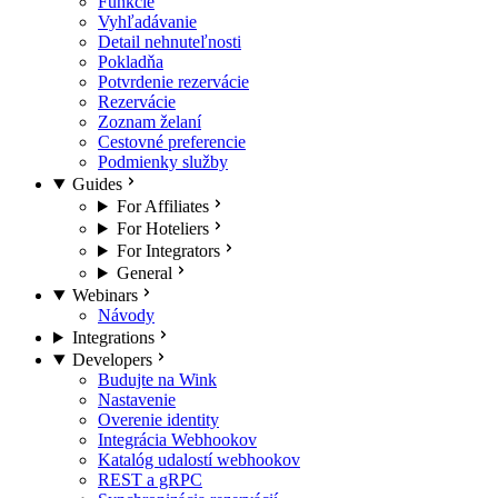
Funkcie
Vyhľadávanie
Detail nehnuteľnosti
Pokladňa
Potvrdenie rezervácie
Rezervácie
Zoznam želaní
Cestovné preferencie
Podmienky služby
Guides
For Affiliates
For Hoteliers
For Integrators
General
Webinars
Návody
Integrations
Developers
Budujte na Wink
Nastavenie
Overenie identity
Integrácia Webhookov
Katalóg udalostí webhookov
REST a gRPC