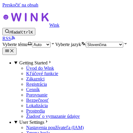
Preskočiť na obsah
Wink
Hľadať
Ctrl
K
RSS
Vyberte tému
Vyberte jazyk
Getting Started
Úvod do Wink
Kľúčové funkcie
Zákazníci
Registrácia
Cenník
Porovnanie
Bezpečnosť
Lokalizácia
Prostredia
Žiadosť o vymazanie údajov
User Settings
Nastavenia používateľa (IAM)
Zmena hesla