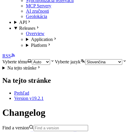
Synchronizácia rezervácií
MCP Servery
AI zručnosti
Geolokácia
API
Releases
Overview
Application
Platform
RSS
Vyberte tému
Vyberte jazyk
Na tejto stránke
Na tejto stránke
Prehľad
Version v19.2.1
Changelog
Find a version