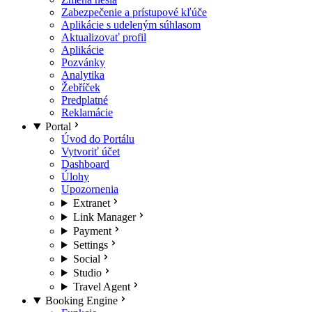
Zabezpečenie a prístupové kľúče
Aplikácie s udeleným súhlasom
Aktualizovať profil
Aplikácie
Pozvánky
Analytika
Žebříček
Predplatné
Reklamácie
Portal
Úvod do Portálu
Vytvoriť účet
Dashboard
Úlohy
Upozornenia
Extranet
Link Manager
Payment
Settings
Social
Studio
Travel Agent
Booking Engine