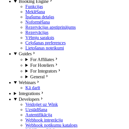
Booking Engine
Funkcijas
Meklēšana
Īpašuma detaļas
Noformēšana
Rezervācijas apstiprinājums
Rezervācijas
Vēlmju saraksts
Ceļošanas preferences
Lietošanas noteikumi
Guides
For Affiliates
For Hoteliers
For Integrators
General
Webinars
Kā darīt
Integrations
Developers
Veidojiet uz Wink
Uzstādīšana
Autentifikācija
Webhook integrācija
Webhook notikumu katalogs