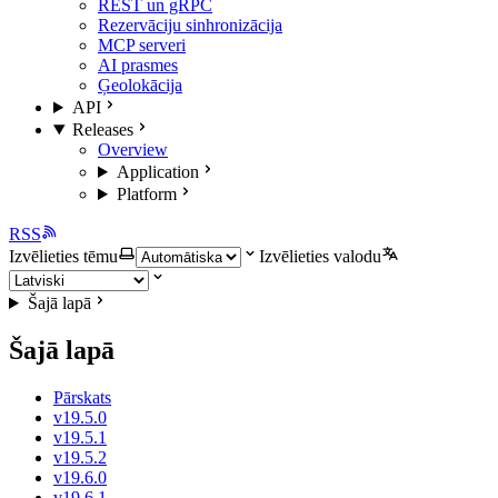
REST un gRPC
Rezervāciju sinhronizācija
MCP serveri
AI prasmes
Ģeolokācija
API
Releases
Overview
Application
Platform
RSS
Izvēlieties tēmu
Izvēlieties valodu
Šajā lapā
Šajā lapā
Pārskats
v19.5.0
v19.5.1
v19.5.2
v19.6.0
v19.6.1