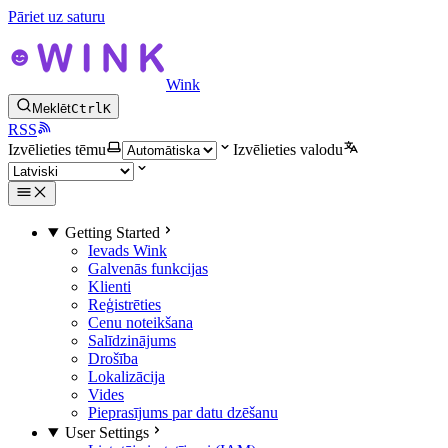
Pāriet uz saturu
Wink
Meklēt
Ctrl
K
RSS
Izvēlieties tēmu
Izvēlieties valodu
Getting Started
Ievads Wink
Galvenās funkcijas
Klienti
Reģistrēties
Cenu noteikšana
Salīdzinājums
Drošība
Lokalizācija
Vides
Pieprasījums par datu dzēšanu
User Settings