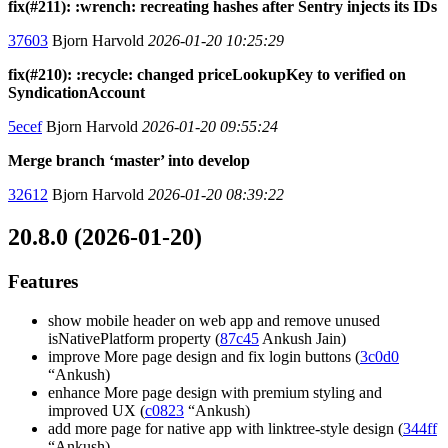
fix(#211): :wrench: recreating hashes after Sentry injects its IDs
37603
Bjorn Harvold
2026-01-20 10:25:29
fix(#210): :recycle: changed priceLookupKey to verified on
SyndicationAccount
5ecef
Bjorn Harvold
2026-01-20 09:55:24
Merge branch ‘master’ into develop
32612
Bjorn Harvold
2026-01-20 08:39:22
20.8.0 (2026-01-20)
Features
show mobile header on web app and remove unused
isNativePlatform property (
87c45
Ankush Jain)
improve More page design and fix login buttons (
3c0d0
“Ankush)
enhance More page design with premium styling and
improved UX (
c0823
“Ankush)
add more page for native app with linktree-style design (
344ff
“Ankush)