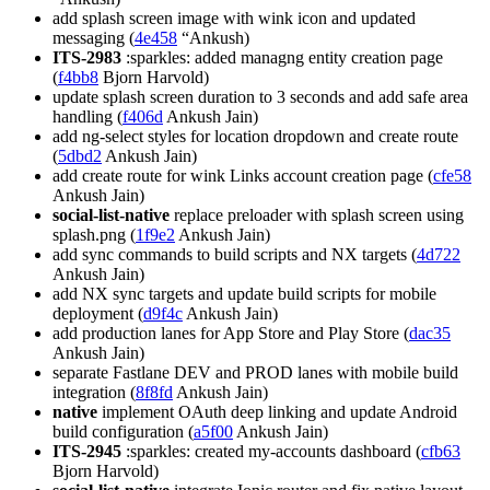
add splash screen image with wink icon and updated
messaging (
4e458
“Ankush)
ITS-2983
:sparkles: added managng entity creation page
(
f4bb8
Bjorn Harvold)
update splash screen duration to 3 seconds and add safe area
handling (
f406d
Ankush Jain)
add ng-select styles for location dropdown and create route
(
5dbd2
Ankush Jain)
add create route for wink Links account creation page (
cfe58
Ankush Jain)
social-list-native
replace preloader with splash screen using
splash.png (
1f9e2
Ankush Jain)
add sync commands to build scripts and NX targets (
4d722
Ankush Jain)
add NX sync targets and update build scripts for mobile
deployment (
d9f4c
Ankush Jain)
add production lanes for App Store and Play Store (
dac35
Ankush Jain)
separate Fastlane DEV and PROD lanes with mobile build
integration (
8f8fd
Ankush Jain)
native
implement OAuth deep linking and update Android
build configuration (
a5f00
Ankush Jain)
ITS-2945
:sparkles: created my-accounts dashboard (
cfb63
Bjorn Harvold)