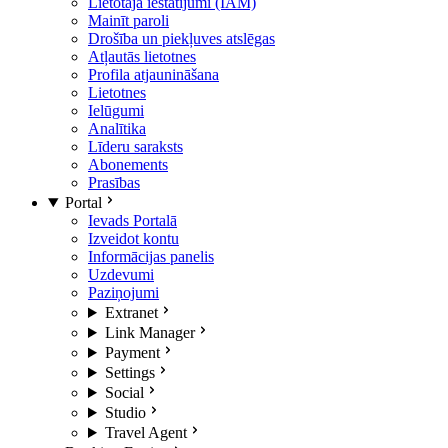
Lietotāja iestatījumi (IAM)
Mainīt paroli
Drošība un piekļuves atslēgas
Atļautās lietotnes
Profila atjaunināšana
Lietotnes
Ielūgumi
Analītika
Līderu saraksts
Abonements
Prasības
Portal
Ievads Portalā
Izveidot kontu
Informācijas panelis
Uzdevumi
Paziņojumi
Extranet
Link Manager
Payment
Settings
Social
Studio
Travel Agent