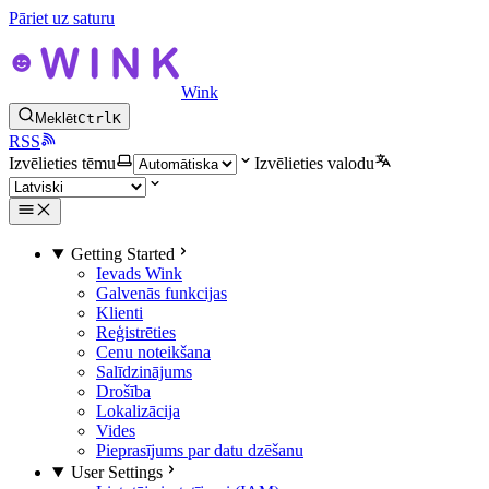
Pāriet uz saturu
Wink
Meklēt
Ctrl
K
RSS
Izvēlieties tēmu
Izvēlieties valodu
Getting Started
Ievads Wink
Galvenās funkcijas
Klienti
Reģistrēties
Cenu noteikšana
Salīdzinājums
Drošība
Lokalizācija
Vides
Pieprasījums par datu dzēšanu
User Settings