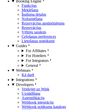
Booking Engine
Funkcijas
Meklēšana
Īpašuma detaļas
Noformēšana
Rezervācijas apstiprinājums
Rezervācijas
Vēlmju saraksts
Ceļošanas preferences
Lietošanas noteikumi
Guides
For Affiliates
For Hoteliers
For Integrators
General
Webinars
Kā darīt
Integrations
Developers
Veidojiet uz Wink
Uzstādīšana
Autentifikācija
Webhook integrācija
Webhook notikumu katalogs