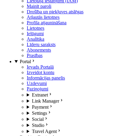
Lietotāja iestatījumi (IAM)
Mainīt paroli
Drošība un piekļuves atslēgas
Atļautās lietotnes
Profila atjaunināšana
Lietotnes
Ielūgumi
Analītika
Līderu saraksts
Abonements
Prasības
Portal
Ievads Portalā
Izveidot kontu
Informācijas panelis
Uzdevumi
Paziņojumi
Extranet
Link Manager
Payment
Settings
Social
Studio
Travel Agent