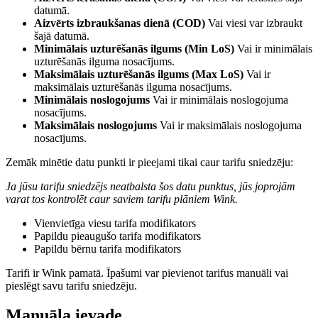
datumā.
Aizvērts izbraukšanas dienā (COD)
Vai viesi var izbraukt
šajā datumā.
Minimālais uzturēšanās ilgums (Min LoS)
Vai ir minimālais
uzturēšanās ilguma nosacījums.
Maksimālais uzturēšanās ilgums (Max LoS)
Vai ir
maksimālais uzturēšanās ilguma nosacījums.
Minimālais noslogojums
Vai ir minimālais noslogojuma
nosacījums.
Maksimālais noslogojums
Vai ir maksimālais noslogojuma
nosacījums.
Zemāk minētie datu punkti ir pieejami tikai caur tarifu sniedzēju:
Ja jūsu tarifu sniedzējs neatbalsta šos datu punktus, jūs joprojām
varat tos kontrolēt caur saviem tarifu plāniem Wink.
Vienvietīga viesu tarifa modifikators
Papildu pieaugušo tarifa modifikators
Papildu bērnu tarifa modifikators
Tarifi ir Wink pamatā. Īpašumi var pievienot tarifus manuāli vai
pieslēgt savu tarifu sniedzēju.
Manuāla ievade