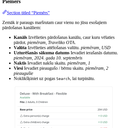
Piemērs
Section titled “Piemērs”
Zemāk ir paraugs maršrutam caur vienu no jūsu esošajiem
pārdošanas kanāliem:
Kanāls
Izvēlieties pārdošanas kanālu, caur kuru vēlaties
pārdot.
piemēram, Traveliko OTA
.
Valūta
Izvēlieties attēlošanas valūtu.
piemēram, USD
Uzturēšanās sākuma datums
Ievadiet ierašanās datumu.
piemēram, 2024. gada 10. septembris
Naktis
Ievadiet nakšu skaitu.
piemēram, 1
Viesi
Ievadiet pieaugušo / bērnu skaitu.
piemēram, 2
pieaugušie
Noklikšķiniet uz pogas
, lai turpinātu.
Search