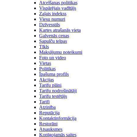
Atcelšanas politikas
Vispārējais vadītājs
Zaļais indekss
Viesu numuri
Dzīvesstils
Kartes atrašanās vieta
Galvenās cenas
Sapulču telpas
Tīkls
Maksājumu noteikumi
Foto un video
Vietas
Politikas
Īpašuma profils
Akcijas
Tarifu plāni
Tarifu nodrošinātāji
Tarifu testētājs
Tarifi
Atzinība
Reputācija
Kontaktinformācija
Restorāni
Atsauksmes
Kopīgojamās saites