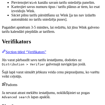
Pievienojiet
kanālu savam tarifu sniedzēja panelim.
Wink
Karteojiet savus numuru tipus / tarifu plānus ar tiem, ko esat
izveidojis Wink.
Sāciet pilnu tarifu pārsūtīšanu uz Wink [ja tas nav izdarīts
automātiski no tarifu sniedzēja puses].
Pagaidiet apmēram 3-5 minūtes, lai redzētu, kā jūsu Wink galveno
tarifu kalendāri piepildās ar tarifiem.
Verifikators
Section titled “Verifikators”
Jūs varat pārbaudīt savu tarifu iestatījumu, dodoties uz
galvenajā navigācijas joslā.
Distribution > Verifier
Šajā lapā varat simulēt jebkura veida cenu pieprasījumu, ko varētu
veikt ceļotājs.
Padoms
Ja nevarat atrast meklēto iestatījumu, noklikšķiniet uz pogas
lapas apakšā.
Advanced search