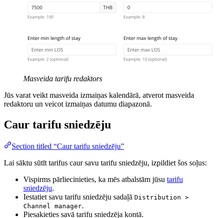
Masveida tarifu redaktors
Jūs varat veikt masveida izmaiņas kalendārā, atverot masveida
redaktoru un veicot izmaiņas datumu diapazonā.
Caur tarifu sniedzēju
Section titled “Caur tarifu sniedzēju”
Lai sāktu sūtīt tarifus caur savu tarifu sniedzēju, izpildiet šos soļus:
Vispirms pārliecinieties, ka mēs atbalstām jūsu
tarifu
sniedzēju
.
Iestatiet savu tarifu sniedzēju sadaļā
Distribution >
.
Channel manager
Piesakieties savā tarifu sniedzēja kontā.