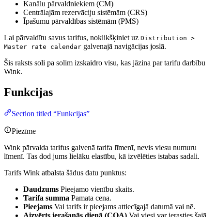
Kanālu pārvaldniekiem (CM)
Centrālajām rezervāciju sistēmām (CRS)
Īpašumu pārvaldības sistēmām (PMS)
Lai pārvaldītu savus tarifus, noklikšķiniet uz
Distribution >
galvenajā navigācijas joslā.
Master rate calendar
Šis raksts soli pa solim izskaidro visu, kas jāzina par tarifu darbību
Wink.
Funkcijas
Section titled “Funkcijas”
Piezīme
Wink pārvalda tarifus galvenā tarifa līmenī, nevis viesu numuru
līmenī. Tas dod jums lielāku elastību, kā izvēlēties istabas sadali.
Tarifs Wink atbalsta šādus datu punktus:
Daudzums
Pieejamo vienību skaits.
Tarifa summa
Pamata cena.
Pieejams
Vai tarifs ir pieejams attiecīgajā datumā vai nē.
Aizvērts ierašanās dienā (COA)
Vai viesi var ierasties šajā