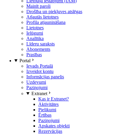
Lietotāja iestatījumi (IAM)
Mainīt paroli
Drošība un piekļuves atslēgas
Atļautās lietotnes
Profila atjaunināšana
Lietotnes
Ielūgumi
Analītika
Līderu saraksts
Abonements
Prasības
Portal
Ievads Portalā
Izveidot kontu
Informācijas panelis
Uzdevumi
Paziņojumi
Extranet
Kas ir Extranet?
Aktivitātes
Pielikumi
Ērtības
Paziņojumi
Apskates objekti
Rezervācijas