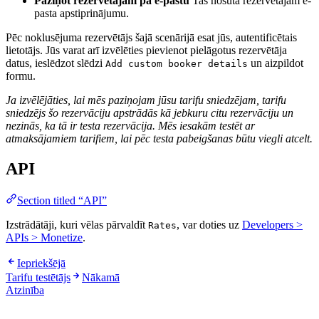
Paziņot rezervētājam pa e-pastu
Tas nosūta rezervētājam e-
pasta apstiprinājumu.
Pēc noklusējuma rezervētājs šajā scenārijā esat jūs, autentificētais
lietotājs. Jūs varat arī izvēlēties pievienot pielāgotus rezervētāja
datus, ieslēdzot slēdzi
un aizpildot
Add custom booker details
formu.
Ja izvēlējāties, lai mēs paziņojam jūsu tarifu sniedzējam, tarifu
sniedzējs šo rezervāciju apstrādās kā jebkuru citu rezervāciju un
nezinās, ka tā ir testa rezervācija. Mēs iesakām testēt ar
atmaksājamiem tarifiem, lai pēc testa pabeigšanas būtu viegli atcelt.
API
Section titled “API”
Izstrādātāji, kuri vēlas pārvaldīt
, var doties uz
Developers >
Rates
APIs > Monetize
.
Iepriekšējā
Tarifu testētājs
Nākamā
Atzinība