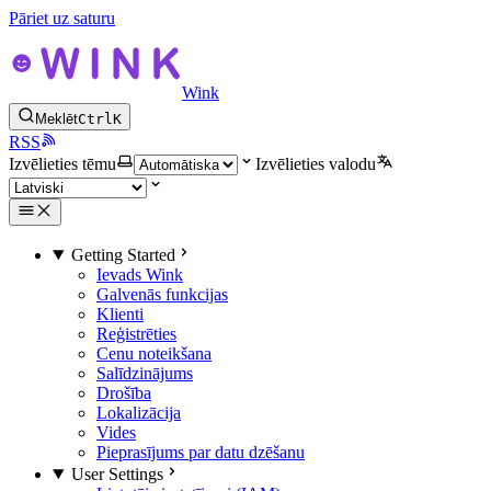
Pāriet uz saturu
Wink
Meklēt
Ctrl
K
RSS
Izvēlieties tēmu
Izvēlieties valodu
Getting Started
Ievads Wink
Galvenās funkcijas
Klienti
Reģistrēties
Cenu noteikšana
Salīdzinājums
Drošība
Lokalizācija
Vides
Pieprasījums par datu dzēšanu
User Settings