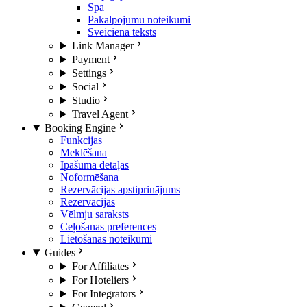
Spa
Pakalpojumu noteikumi
Sveiciena teksts
Link Manager
Payment
Settings
Social
Studio
Travel Agent
Booking Engine
Funkcijas
Meklēšana
Īpašuma detaļas
Noformēšana
Rezervācijas apstiprinājums
Rezervācijas
Vēlmju saraksts
Ceļošanas preferences
Lietošanas noteikumi
Guides
For Affiliates
For Hoteliers
For Integrators