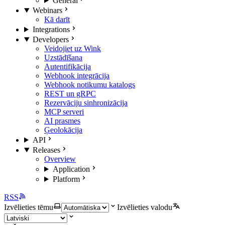
General
Webinars
Kā darīt
Integrations
Developers
Veidojiet uz Wink
Uzstādīšana
Autentifikācija
Webhook integrācija
Webhook notikumu katalogs
REST un gRPC
Rezervāciju sinhronizācija
MCP serveri
AI prasmes
Ģeolokācija
API
Releases
Overview
Application
Platform
RSS
Izvēlieties tēmu
Izvēlieties valodu