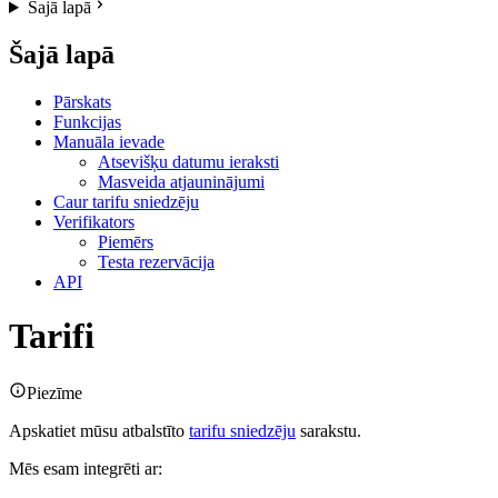
Šajā lapā
Šajā lapā
Pārskats
Funkcijas
Manuāla ievade
Atsevišķu datumu ieraksti
Masveida atjauninājumi
Caur tarifu sniedzēju
Verifikators
Piemērs
Testa rezervācija
API
Tarifi
Piezīme
Apskatiet mūsu atbalstīto
tarifu sniedzēju
sarakstu.
Mēs esam integrēti ar: