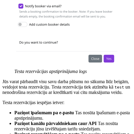
Testa rezervācijas apstiprinājuma logs
Jūs varat pārbaudīt visu savu darba plūsmu no sākuma līdz beigām,
veidojot testa rezervāciju. Testa rezervācija tiek atzīmēta kā
un
test
nenodrošina rezervāciju ar kredītkarti vai citu maksājuma veidu.
Testa rezervācijas iespējas ietver:
Paziņot īpašumam pa e-pastu
Tas nosūta īpašumam e-pasta
apstiprinājumu.
Paziņot kanālu pārvaldniekam caur API
Tas nosūta
rezervāciju jūsu izvēlētajam tarifu sniedzējam.