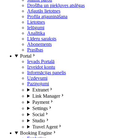
Drošība un piekļuves atslēgas
Atļautās lietotnes
Profila atjaunināšana
Lietotnes
Ielūgumi
Analītika
Līderu saraksts
Abonements
Prasības
Portal
Ievads Portalā
Izveidot kontu
Informācijas panelis
Uzdevumi
Paziņojumi
Extranet
Link Manager
Payment
Settings
Social
Studio
Travel Agent
Booking Engine