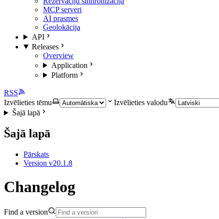
Rezervāciju sinhronizācija
MCP serveri
AI prasmes
Ģeolokācija
API
Releases
Overview
Application
Platform
RSS
Izvēlieties tēmu
Izvēlieties valodu
Šajā lapā
Šajā lapā
Pārskats
Version v20.1.8
Changelog
Find a version