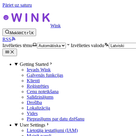
Pāriet uz saturu
Wink
Meklēt
Ctrl
K
RSS
Izvēlieties tēmu
Izvēlieties valodu
Getting Started
Ievads Wink
Galvenās funkcijas
Klienti
Reģistrēties
Cenu noteikšana
Salīdzinājums
Drošība
Lokalizācija
Vides
Pieprasījums par datu dzēšanu
User Settings
Lietotāja iestatījumi (IAM)
Mainīt paroli