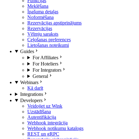
Funkcijas
Meklēšana
Īpašuma detaļas
Noformēšana
Rezervācijas apstiprinājums
Rezervācijas
Vēlmju saraksts
Ceļošanas preferences
Lietošanas noteikumi
Guides
For Affiliates
For Hoteliers
For Integrators
General
Webinars
Kā darīt
Integrations
Developers
Veidojiet uz Wink
Uzstādīšana
Autentifikācija
Webhook integrācija
Webhook notikumu katalogs
REST un gRPC